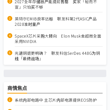
2027全年存储器产能提前售罄 买家「秘而不
宣」只怕买不够
英特尔EMIB良率达标 联发科第2代ASIC产品
2028准时量产
SpaceX芯片采购大转向 Elon Musk舍超微全面
采用NVIDIA
光进铜退更明确？ 联发科估SerDes 448G为铜
线「最终战场」
商情焦点
系统内部电路中 主芯片内部电源提供EOS防护