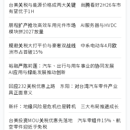
台美关税与能源价格成两大关键 尚腾看好2H26车市
有望优于1H
朋程扩产抢攻高效车用元件市场 AI服务器与HVDC
模块拼2027放量
规避关税大打平价与豪奢双战线 中系电动车4月欧
洲市占首破15%
裕融严陈莉莲：汽车、出行与用车事业的协同发展
AI应用与绿能发展推动创新
回应232关税优惠上路 东阳：对台湾汽车零件产业
具正面意义
新纤：地缘风险是危机也是转机 三大布局推进成长
台美投资MOU关税优惠先落地 汽车零组件15%、航
空零件迎近乎免税