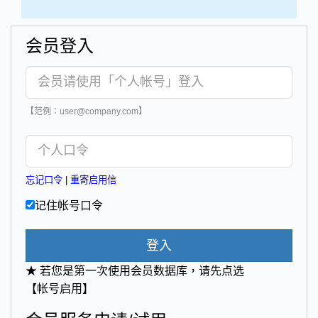
会员登入
【范例：user@company.com】
忘记口令
|
重寄启用信
记住帐号口令
登入
★ 若您是第一次使用会员数据库，请先点选
【帐号启用】