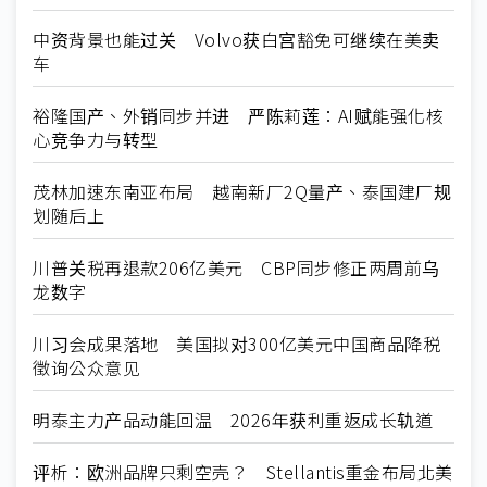
中资背景也能过关 Volvo获白宫豁免可继续在美卖
车
裕隆国产、外销同步并进 严陈莉莲：AI赋能强化核
心竞争力与转型
茂林加速东南亚布局 越南新厂2Q量产、泰国建厂规
划随后上
川普关税再退款206亿美元 CBP同步修正两周前乌
龙数字
川习会成果落地 美国拟对300亿美元中国商品降税
徵询公众意见
明泰主力产品动能回温 2026年获利重返成长轨道
评析：欧洲品牌只剩空壳？ Stellantis重金布局北美