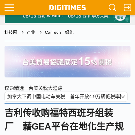
科技网
产业
CarTech．绿能
议题精选－台美关税大追踪
吉利传收购福特西班牙组装
厂 藉GEA平台在地化生产规