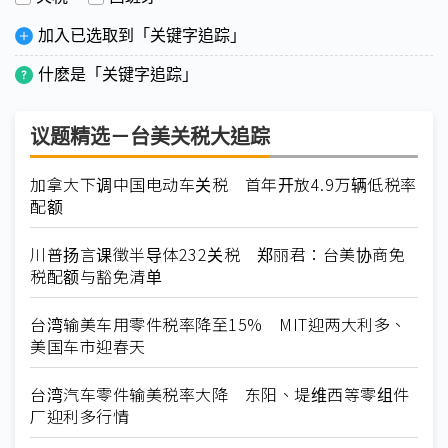
加入已选取到「关键字追踪」
什麽是「关键字追踪」
议题精选－台美关税大追踪
加拿大下调中国电动车关税 首年开放4.9万辆低税率
配额
川普扬言课徵半导体232关税 郑丽君：台美协商免
税配额与豁免清单
台湾输美车用零件税率降至15% MIT迎两大利多、
美国车市迎春天
台湾汽车零件输美税率大降 东阳、堤维西等零组件
厂迎利多行情