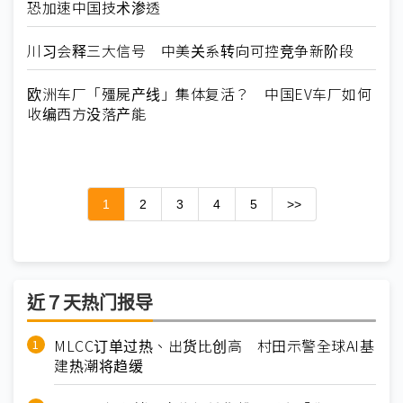
恐加速中国技术渗透
川习会释三大信号 中美关系转向可控竞争新阶段
欧洲车厂「殭屍产线」集体复活？ 中国EV车厂如何
收编西方没落产能
1
2
3
4
5
>>
近７天热门报导
MLCC订单过热、出货比创高 村田示警全球AI基
建热潮将趋缓