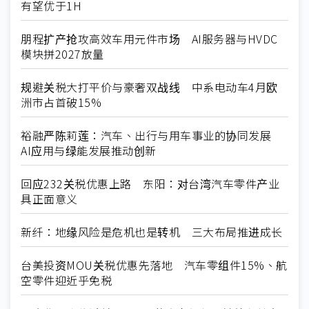
有望优于1H
朋程扩产抢攻高效车用元件市场 AI服务器与HVDC
模块拼2027放量
规避关税大打平价与豪奢双战线 中系电动车4月欧
洲市占首破15%
裕融严陈莉莲：汽车、出行与用车事业的协同发展
AI应用与绿能发展推动创新
回应232关税优惠上路 东阳：对台湾汽车零件产业
具正面意义
新纤：地缘风险是危机也是转机 三大布局推进成长
台美投资MOU关税优惠先落地 汽车零组件15%、航
空零件迎近乎免税