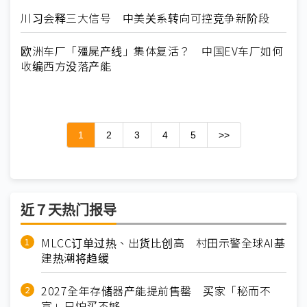
川习会释三大信号 中美关系转向可控竞争新阶段
欧洲车厂「殭屍产线」集体复活？ 中国EV车厂如何
收编西方没落产能
1
2
3
4
5
>>
近７天热门报导
MLCC订单过热、出货比创高 村田示警全球AI基
建热潮将趋缓
2027全年存储器产能提前售罄 买家「秘而不
宣」只怕买不够