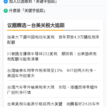
加入已选取到「关键字追踪」
什麽是「关键字追踪」
议题精选－台美关税大追踪
加拿大下调中国电动车关税 首年开放4.9万辆低税率
配额
川普扬言课徵半导体232关税 郑丽君：台美协商免
税配额与豁免清单
台湾输美车用零件税率降至15% MIT迎两大利多、
美国车市迎春天
台湾汽车零件输美税率大降 东阳、堤维西等零组件
厂迎利多行情
台美关税与能源价格成两大关键 尚腾看好2H26车市