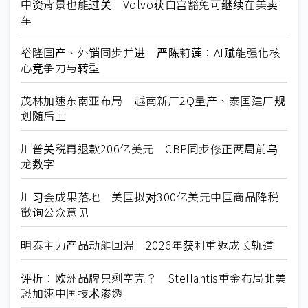
中资背景也能过关 Volvo获白宫豁免可继续在美卖
车
裕隆国产、外销同步并进 严陈莉莲：AI赋能强化核
心竞争力与转型
茂林加速东南亚布局 越南新厂2Q量产、泰国建厂规
划随后上
川普关税再退款206亿美元 CBP同步修正两周前乌
龙数字
川习会成果落地 美国拟对300亿美元中国商品降税
徵询公众意见
明泰主力产品动能回温 2026年获利重返成长轨道
评析：欧洲品牌只剩空壳？ Stellantis重金布局北美
恐加速中国技术渗透