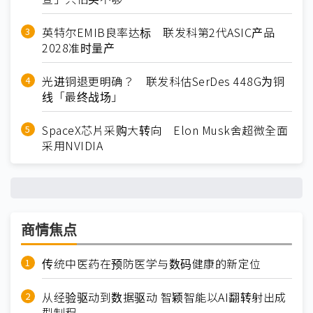
英特尔EMIB良率达标 联发科第2代ASIC产品
2028准时量产
光进铜退更明确？ 联发科估SerDes 448G为铜
线「最终战场」
SpaceX芯片采购大转向 Elon Musk舍超微全面
采用NVIDIA
商情焦点
传统中医药在预防医学与数码健康的新定位
从经验驱动到数据驱动 智颖智能以AI翻转射出成
型制程