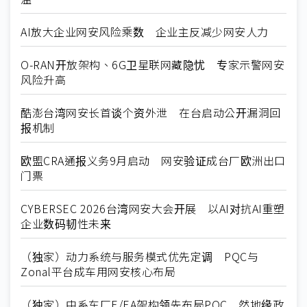
AI放大企业网安风险乘数 企业主反减少网安人力
O-RAN开放架构、6G卫星联网藏隐忧 专家示警网安
风险升高
酷澎台湾网安长首谈个资外泄 在台启动公开漏洞回
报机制
欧盟CRA通报义务9月启动 网安验证成台厂欧洲出口
门票
CYBERSEC 2026台湾网安⼤会开展 以AI对抗AI重塑
企业数码韧性未来
（独家）动力系统与服务模式优先定调 PQC与
Zonal平台成车用网安核心布局
（独家）中系车厂E/EA架构领先布局PQC 然地缘政