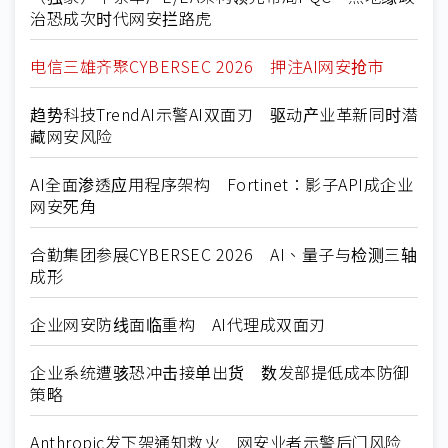
治恐成次时代网安拦路虎
电信三雄齐聚CYBERSEC 2026 押注AI网安抢市
趋势科技TrendAI示警AI双面刃 驱动产业革新同时潜
藏网安风险
AI全面渗透应用程序架构 Fortinet：影子API成企业
网安死角
合勤集团参展CYBERSEC 2026 AI、量子与检测三轴
成形
企业网安防线面临重构 AI代理成双面刃
企业系统遭骇恐冲击接单出货 数发部提低成本防御
策略
Anthropic发下架通知救火 网安业者示警后门风险