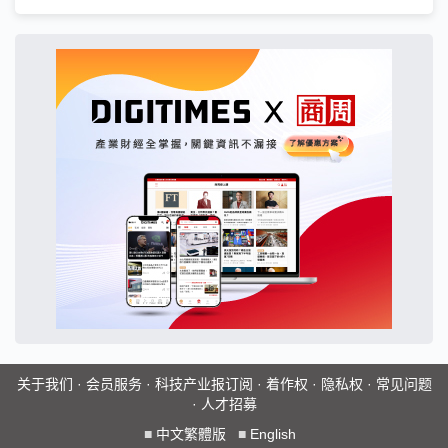
关于我们
·
会员服务
·
科技产业报订阅
·
着作权
·
隐私权
·
常见问题
·
人才招募
■
中文繁體版
■
English