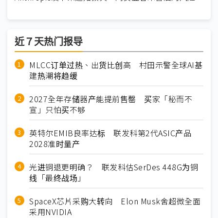
近７天热门报导
MLCC订单过热、出货比创高 村田示警全球AI基
建热潮将趋缓
2027全年存储器产能提前售罄 买家「秘而不
宣」只怕买不够
英特尔EMIB良率达标 联发科第2代ASIC产品
2028准时量产
光进铜退更明确？ 联发科估SerDes 448G为铜
线「最终战场」
SpaceX芯片采购大转向 Elon Musk舍超微全面
采用NVIDIA