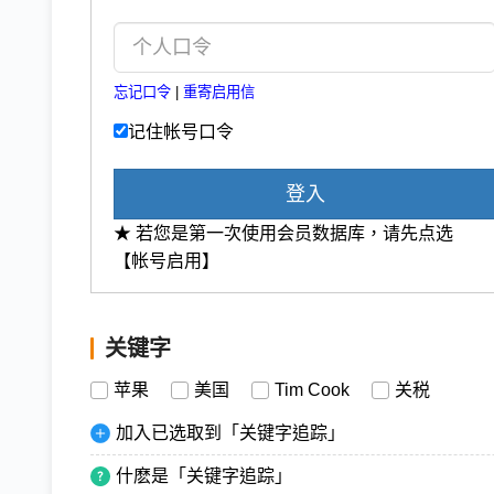
忘记口令
|
重寄启用信
记住帐号口令
登入
★ 若您是第一次使用会员数据库，请先点选
【帐号启用】
关键字
苹果
美国
Tim Cook
关税
加入已选取到「关键字追踪」
什麽是「关键字追踪」