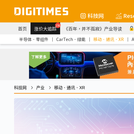
科技网
Res
259
首页
涨价大追踪
《百年，并不孤寂》产业导读
半导体．零组件
｜
CarTech．绿能
｜
移动．通讯．XR
｜
科技网
产业
移动．通讯．XR