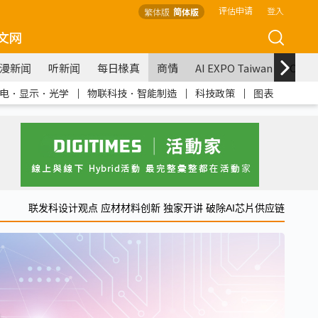
评估申请
登入
繁体版
简体版
文网
漫新闻
听新闻
每日椽真
商情
AI EXPO Taiwan
COM
电．显示．光学
｜
物联科技．智能制造
｜
科技政策
｜
图表
联发科设计观点 应材材料创新 独家开讲 破除AI芯片供应链