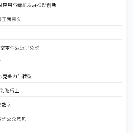
I应用与绿能发展推动创新
具正面意义
航空零件迎近乎免税
车
心竞争力与转型
规划随后上
龙数字
徵询公众意见