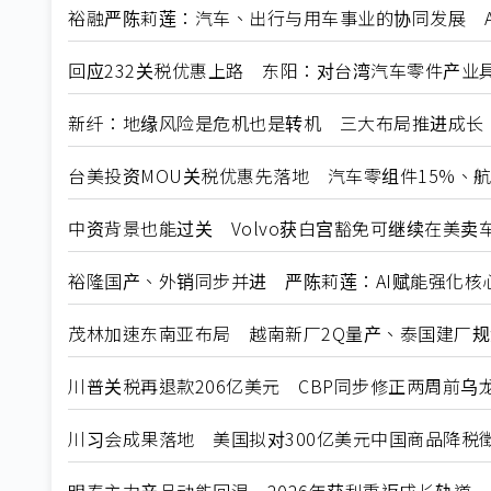
裕融严陈莉莲：汽车、出行与用车事业的协同发展 A
回应232关税优惠上路 东阳：对台湾汽车零件产业
新纤：地缘风险是危机也是转机 三大布局推进成长
台美投资MOU关税优惠先落地 汽车零组件15%、
中资背景也能过关 Volvo获白宫豁免可继续在美卖
裕隆国产、外销同步并进 严陈莉莲：AI赋能强化核
茂林加速东南亚布局 越南新厂2Q量产、泰国建厂
川普关税再退款206亿美元 CBP同步修正两周前乌
川习会成果落地 美国拟对300亿美元中国商品降税