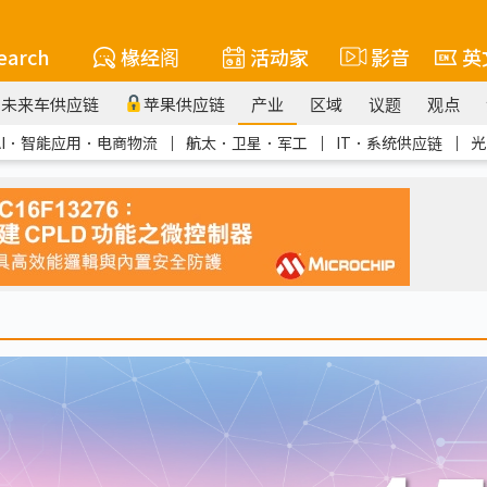
earch
椽经阁
活动家
影音
英
未来车供应链
苹果供应链
产业
区域
议题
观点
AI．智能应用．电商物流
｜
航太．卫星．军工
｜
IT．系统供应链
｜
光