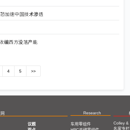
北美恐加速中国技术渗透
何收编西方没落产能
4
5
>>
Research
技网
Colley &
议题
车用零组件
名家专栏
亚
观点
HPC关键零组件