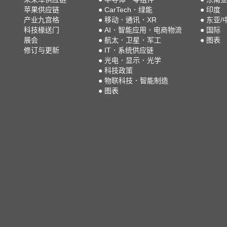
苹果供应链
●
CarTech．绿能
●
印度
产业九宫格
●
移动．通讯．XR
●
东亚/
科技椽送门
●
AI．智能应用．电商物流
●
国际
展会
●
航太．卫星．军工
●
图表
修订与更新
●
IT．系统供应链
●
光电．显示．光学
●
科技政策
●
物联科技．智能制造
●
图表