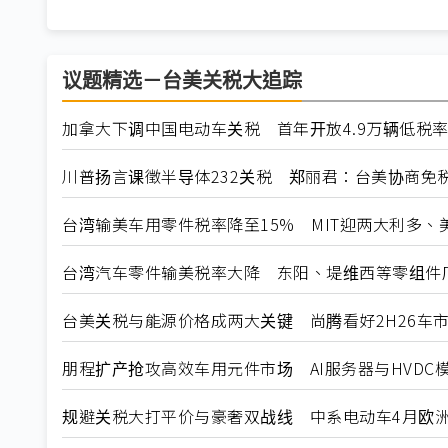
议题精选－台美关税大追踪
加拿大下调中国电动车关税 首年开放4.9万辆低税
川普扬言课徵半导体232关税 郑丽君：台美协商免
台湾输美车用零件税率降至15% MIT迎两大利多、
台湾汽车零件输美税率大降 东阳、堤维西等零组件
台美关税与能源价格成两大关键 尚腾看好2H26车市
朋程扩产抢攻高效车用元件市场 AI服务器与HVDC模
规避关税大打平价与豪奢双战线 中系电动车4月欧洲