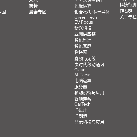
科技行脚
商情
边缘运算
作者群
中国
展会专区
化合物/功率半导体
关于专栏
Green Tech
EV Focus
新兴科技
亚洲供应链
智能制造
智能家庭
物联网
宽频与无线
次时代移动通讯
Cloud
AI Focus
电脑运算
服务器
移动设备与应用
智能穿戴
CarTech
IC设计
IC制造
显示科技与应用