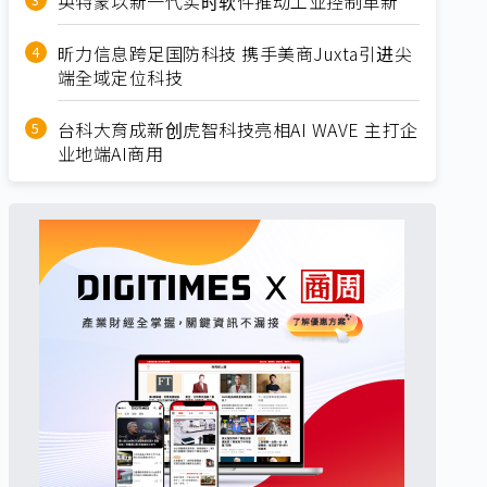
英特蒙以新一代实时软件推动工业控制革新
昕力信息跨足国防科技 携手美商Juxta引进尖
端全域定位科技
台科大育成新创虎智科技亮相AI WAVE 主打企
业地端AI商用