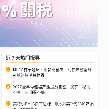
近７天热门报导
MLCC订单过热、出货比创高 村田示警全球
AI基建热潮将趋缓
2027全年存储器产能提前售罄 买家「秘而
不宣」只怕买不够
英特尔EMIB良率达标 联发科第2代ASIC产品
2028准时量产