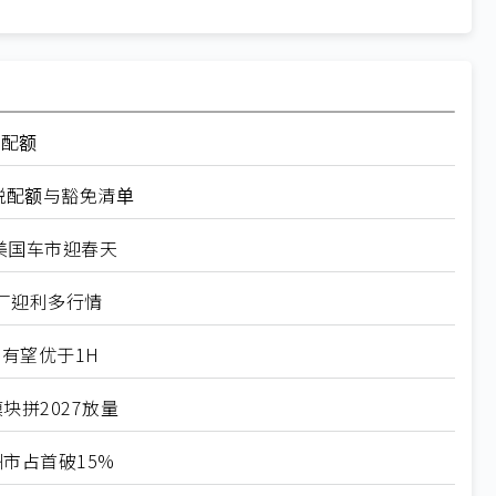
率配额
税配额与豁免清单
美国车市迎春天
厂迎利多行情
有望优于1H
块拼2027放量
市占首破15%