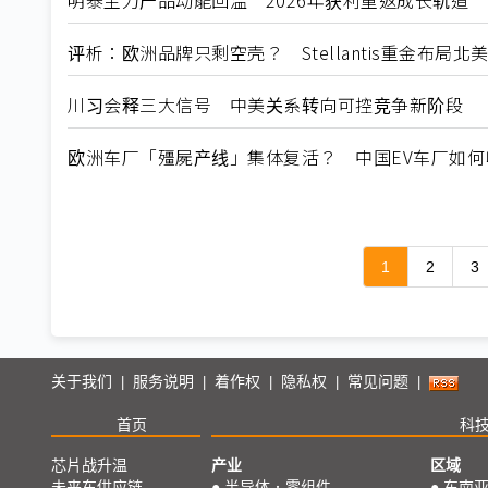
明泰主力产品动能回温 2026年获利重返成长轨道
评析：欧洲品牌只剩空壳？ Stellantis重金布局
川习会释三大信号 中美关系转向可控竞争新阶段
欧洲车厂「殭屍产线」集体复活？ 中国EV车厂如
1
2
3
关于我们
服务说明
着作权
隐私权
常见问题
|
|
|
|
|
首页
科
芯片战升温
产业
区域
未来车供应链
●
半导体．零组件
●
东南