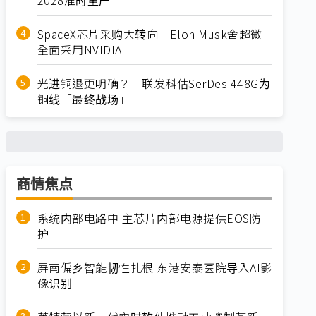
SpaceX芯片采购大转向 Elon Musk舍超微
全面采用NVIDIA
光进铜退更明确？ 联发科估SerDes 448G为
铜线「最终战场」
商情焦点
系统内部电路中 主芯片内部电源提供EOS防
护
屏南偏乡智能韧性扎根 东港安泰医院导入AI影
像识别