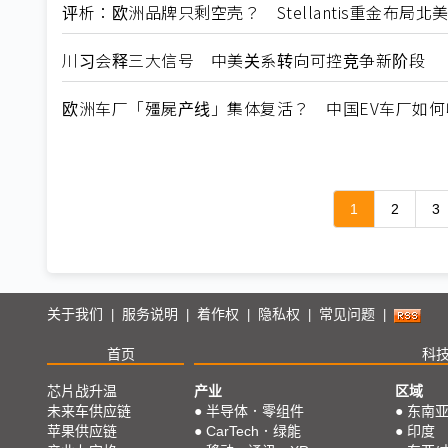
评析：欧洲品牌只剩空壳？ Stellantis重金布局
川习会释三大信号 中美关系转向可控竞争新阶段
欧洲车厂「殭屍产线」集体复活？ 中国EV车厂如
1
2
3
关于我们
服务说明
着作权
隐私权
常见问题
|
|
|
|
|
首页
科
芯片战升温
产业
区域
未来车供应链
●
半导体．零组件
●
东南
苹果供应链
●
CarTech．绿能
●
印度