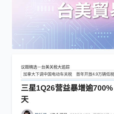
议题精选－台美关税大追踪
三星1Q26营益暴增逾70
天