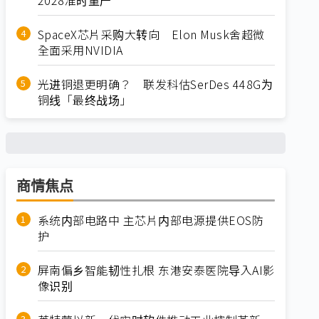
SpaceX芯片采购大转向 Elon Musk舍超微
全面采用NVIDIA
光进铜退更明确？ 联发科估SerDes 448G为
铜线「最终战场」
商情焦点
系统内部电路中 主芯片内部电源提供EOS防
护
屏南偏乡智能韧性扎根 东港安泰医院导入AI影
像识别