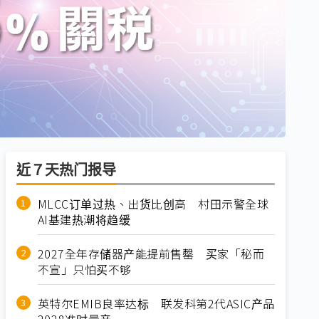
近７天热门报导
MLCC订单过热、出货比创高 村田示警全球
AI基建热潮将趋缓
2027全年存储器产能提前售罄 买家「秘而
不宣」只怕买不够
英特尔EMIB良率达标 联发科第2代ASIC产品
2028准时量产