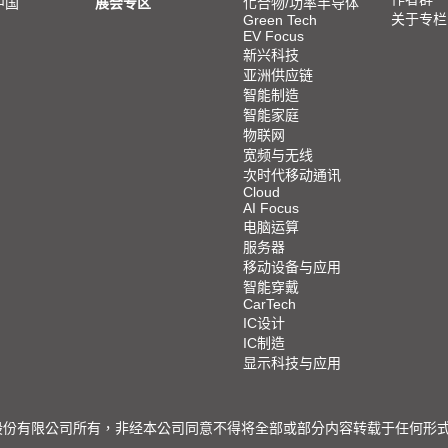
中国
展会专区
化合物/功率半导体
关于专栏
Green Tech
EV Focus
新兴科技
亚洲供应链
智能制造
智能家庭
物联网
宽频与无线
次时代移动通讯
Cloud
AI Focus
电脑运算
服务器
移动设备与应用
智能穿戴
CarTech
IC设计
IC制造
显示科技与应用
限公司所有，非经本公司同意不得将全部或部分内容转载于任何形式之媒体 © 