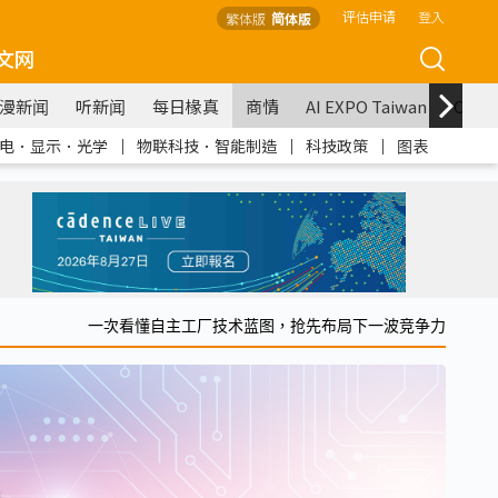
评估申请
登入
繁体版
简体版
文网
漫新闻
听新闻
每日椽真
商情
AI EXPO Taiwan
COM
电．显示．光学
｜
物联科技．智能制造
｜
科技政策
｜
图表
一次看懂自主工厂技术蓝图，抢先布局下一波竞争力