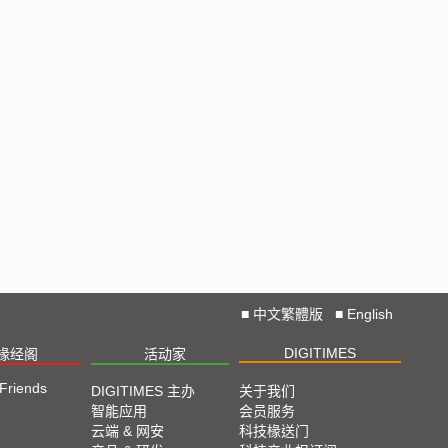
■
中文繁體版
■
English
DIGITIMES
椽经阁
活动家
 Friends
DIGITIMES 主办
关于我们
智能应用
会员服务
云端 & 网安
科技椽送门