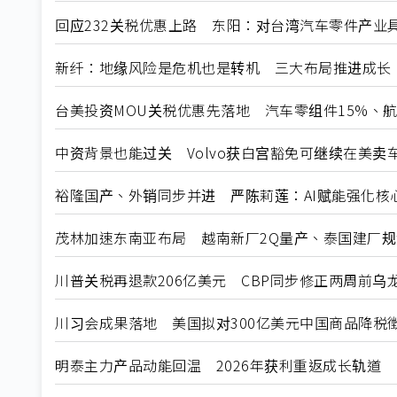
回应232关税优惠上路 东阳：对台湾汽车零件产业
新纤：地缘风险是危机也是转机 三大布局推进成长
台美投资MOU关税优惠先落地 汽车零组件15%、
中资背景也能过关 Volvo获白宫豁免可继续在美卖
裕隆国产、外销同步并进 严陈莉莲：AI赋能强化核
茂林加速东南亚布局 越南新厂2Q量产、泰国建厂
川普关税再退款206亿美元 CBP同步修正两周前乌
川习会成果落地 美国拟对300亿美元中国商品降税
明泰主力产品动能回温 2026年获利重返成长轨道