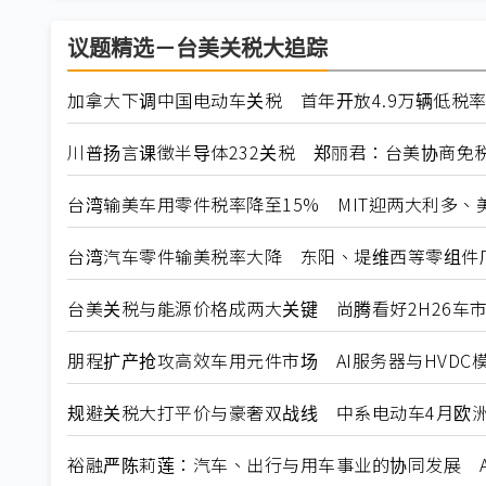
议题精选－台美关税大追踪
加拿大下调中国电动车关税 首年开放4.9万辆低税
川普扬言课徵半导体232关税 郑丽君：台美协商免
台湾输美车用零件税率降至15% MIT迎两大利多、
台湾汽车零件输美税率大降 东阳、堤维西等零组件
台美关税与能源价格成两大关键 尚腾看好2H26车市
朋程扩产抢攻高效车用元件市场 AI服务器与HVDC模
规避关税大打平价与豪奢双战线 中系电动车4月欧洲
裕融严陈莉莲：汽车、出行与用车事业的协同发展 A