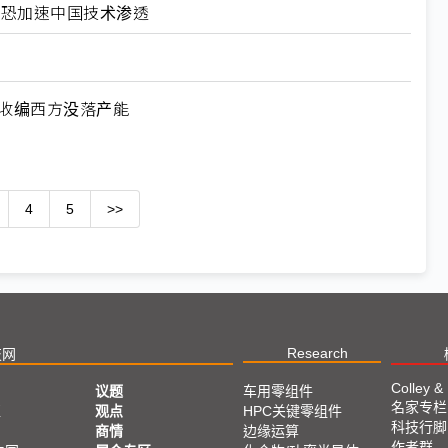
北美恐加速中国技术渗透
何收编西方没落产能
4
5
>>
Research
技网
Colley &
议题
车用零组件
名家专栏
亚
观点
HPC关键零组件
科技行脚
商情
边缘运算
作者群