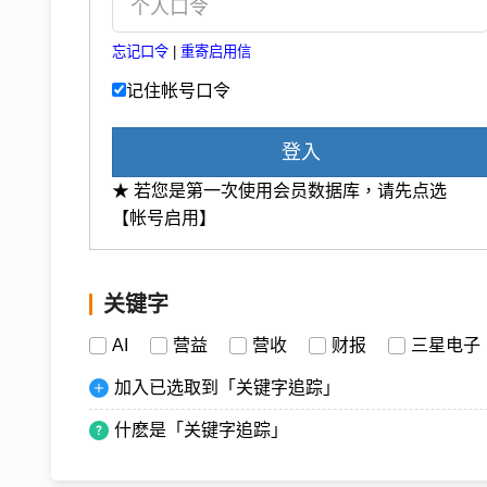
忘记口令
|
重寄启用信
记住帐号口令
登入
★ 若您是第一次使用会员数据库，请先点选
【帐号启用】
关键字
AI
营益
营收
财报
三星电子
加入已选取到「关键字追踪」
什麽是「关键字追踪」