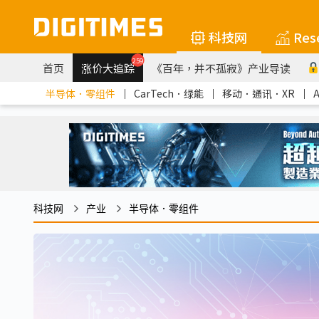
科技网
Res
259
首页
涨价大追踪
《百年，并不孤寂》产业导读
半导体．零组件
｜
CarTech．绿能
｜
移动．通讯．XR
｜
科技网
产业
半导体．零组件