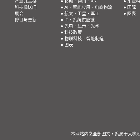
产业九宫格
●
移动．通讯．XR
●
东亚/
科技椽送门
●
AI．智能应用．电商物流
●
国际
展会
●
航太．卫星．军工
●
图表
修订与更新
●
IT．系统供应链
●
光电．显示．光学
●
科技政策
●
物联科技．智能制造
●
图表
本网站内之全部图文，系属于大椽股份有