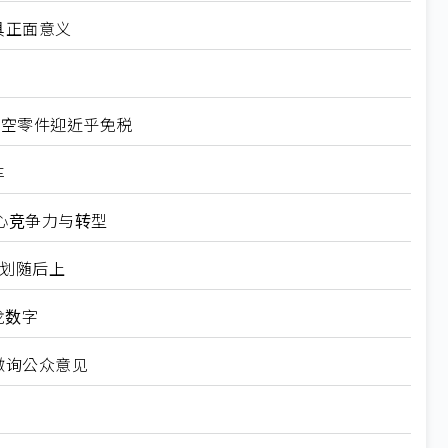
具正面意义
航空零件迎近乎免税
车
心竞争力与转型
规划随后上
龙数字
徵询公众意见