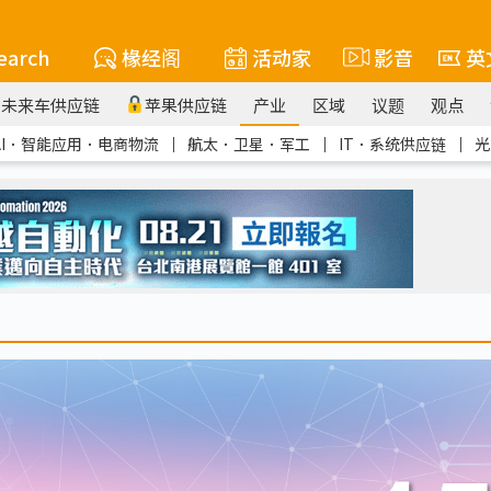
earch
椽经阁
活动家
影音
英
未来车供应链
苹果供应链
产业
区域
议题
观点
AI．智能应用．电商物流
｜
航太．卫星．军工
｜
IT．系统供应链
｜
光