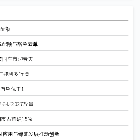
率配额
税配额与豁免清单
美国车市迎春天
厂迎利多行情
有望优于1H
块拼2027放量
市占首破15%
I应用与绿能发展推动创新