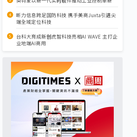
英特蒙以新一代实时软件推动工业控制革新
昕力信息跨足国防科技 携手美商Juxta引进尖
端全域定位科技
台科大育成新创虎智科技亮相AI WAVE 主打企
业地端AI商用