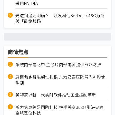
采用NVIDIA
光进铜退更明确？ 联发科估SerDes 448G为铜
线「最终战场」
商情焦点
系统内部电路中 主芯片内部电源提供EOS防护
屏南偏乡智能韧性扎根 东港安泰医院导入AI影像
识别
英特蒙以新一代实时软件推动工业控制革新
昕力信息跨足国防科技 携手美商Juxta引进尖端
全域定位科技