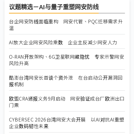
议题精选－AI与量子重塑网安防线
台企网安防线面临重构 网安代管、PQC迁移需求升
温
AI放大企业网安风险乘数 企业主反减少网安人力
O-RAN开放架构、6G卫星联网藏隐忧 专家示警网安
风险升高
酷澎台湾网安长首谈个资外泄 在台启动公开漏洞回
报机制
欧盟CRA通报义务9月启动 网安验证成台厂欧洲出口
门票
CYBERSEC 2026台湾网安⼤会开展 以AI对抗AI重塑
企业数码韧性未来