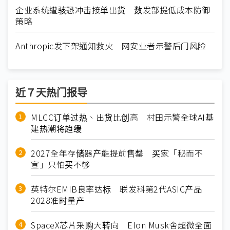
企业系统遭骇恐冲击接单出货 数发部提低成本防御
策略
Anthropic发下架通知救火 网安业者示警后门风险
近７天热门报导
MLCC订单过热、出货比创高 村田示警全球AI基
建热潮将趋缓
2027全年存储器产能提前售罄 买家「秘而不
宣」只怕买不够
英特尔EMIB良率达标 联发科第2代ASIC产品
2028准时量产
SpaceX芯片采购大转向 Elon Musk舍超微全面