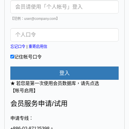
【范例：user@company.com】
忘记口令
|
重寄启用信
记住帐号口令
登入
★ 若您是第一次使用会员数据库，请先点选
【帐号启用】
会员服务申请/试用
申请专线：
+886-02-87125398。