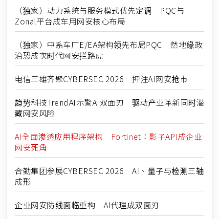
（独家）动力系统与服务模式优先定调 PQC与
Zonal平台成车用网安核心布局
（独家）中系车厂E/EA架构领先布局PQC 然地缘政
治恐成次时代网安拦路虎
电信三雄齐聚CYBERSEC 2026 押注AI网安抢市
趋势科技TrendAI示警AI双面刃 驱动产业革新同时潜
藏网安风险
AI全面渗透应用程序架构 Fortinet：影子API成企业
网安死角
合勤集团参展CYBERSEC 2026 AI、量子与检测三轴
成形
企业网安防线面临重构 AI代理成双面刃