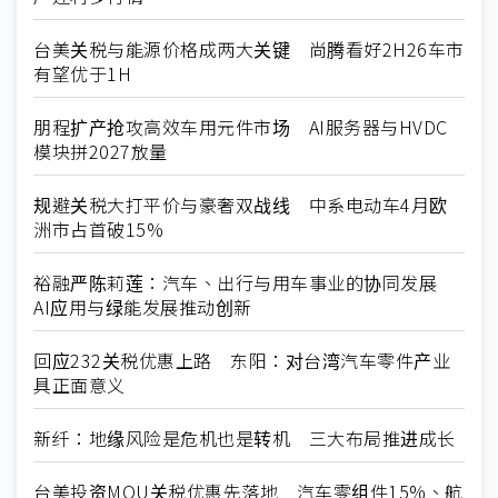
台美关税与能源价格成两大关键 尚腾看好2H26车市
有望优于1H
朋程扩产抢攻高效车用元件市场 AI服务器与HVDC
模块拼2027放量
规避关税大打平价与豪奢双战线 中系电动车4月欧
洲市占首破15%
裕融严陈莉莲：汽车、出行与用车事业的协同发展
AI应用与绿能发展推动创新
回应232关税优惠上路 东阳：对台湾汽车零件产业
具正面意义
新纤：地缘风险是危机也是转机 三大布局推进成长
台美投资MOU关税优惠先落地 汽车零组件15%、航