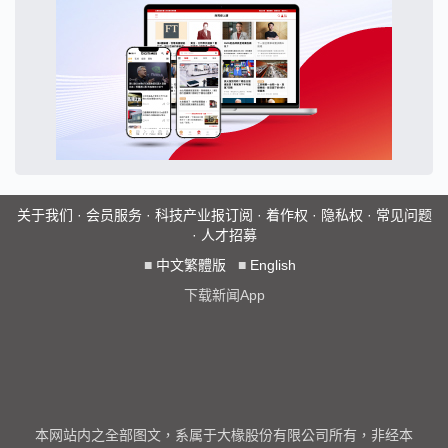
关于我们
·
会员服务
·
科技产业报订阅
·
着作权
·
隐私权
·
常见问题
·
人才招募
■
中文繁體版
■
English
下载新闻App
本网站内之全部图文，系属于大椽股份有限公司所有，非经本