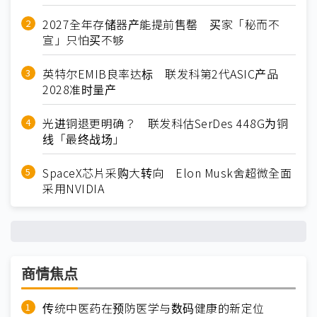
2027全年存储器产能提前售罄 买家「秘而不
宣」只怕买不够
英特尔EMIB良率达标 联发科第2代ASIC产品
2028准时量产
光进铜退更明确？ 联发科估SerDes 448G为铜
线「最终战场」
SpaceX芯片采购大转向 Elon Musk舍超微全面
采用NVIDIA
商情焦点
传统中医药在预防医学与数码健康的新定位