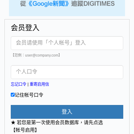
会员登入
【范例：user@company.com】
忘记口令
|
重寄启用信
记住帐号口令
登入
★ 若您是第一次使用会员数据库，请先点选
【帐号启用】