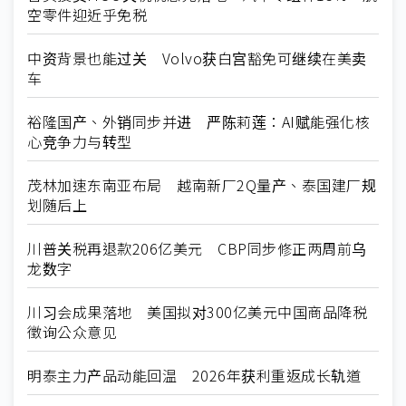
空零件迎近乎免税
中资背景也能过关 Volvo获白宫豁免可继续在美卖
车
裕隆国产、外销同步并进 严陈莉莲：AI赋能强化核
心竞争力与转型
茂林加速东南亚布局 越南新厂2Q量产、泰国建厂规
划随后上
川普关税再退款206亿美元 CBP同步修正两周前乌
龙数字
川习会成果落地 美国拟对300亿美元中国商品降税
徵询公众意见
明泰主力产品动能回温 2026年获利重返成长轨道