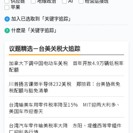
供应链
地缘政治
AI
经营层接班
苹果
加入已选取到「关键字追踪」
什麽是「关键字追踪」
议题精选－台美关税大追踪
加拿大下调中国电动车关税 首年开放4.9万辆低税率
配额
川普扬言课徵半导体232关税 郑丽君：台美协商免
税配额与豁免清单
台湾输美车用零件税率降至15% MIT迎两大利多、
美国车市迎春天
台湾汽车零件输美税率大降 东阳、堤维西等零组件
厂迎利多行情