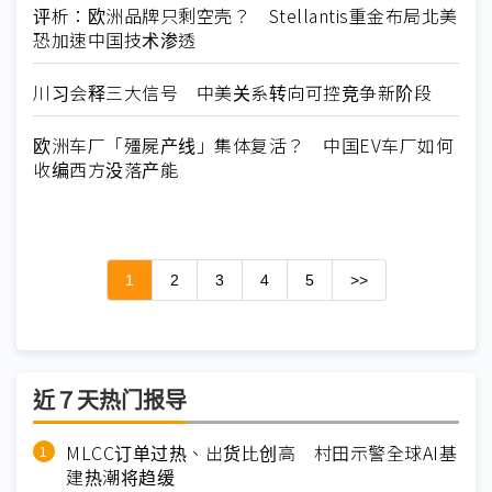
评析：欧洲品牌只剩空壳？ Stellantis重金布局北美
恐加速中国技术渗透
川习会释三大信号 中美关系转向可控竞争新阶段
欧洲车厂「殭屍产线」集体复活？ 中国EV车厂如何
收编西方没落产能
1
2
3
4
5
>>
近７天热门报导
MLCC订单过热、出货比创高 村田示警全球AI基
建热潮将趋缓