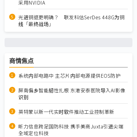
采用NVIDIA
光进铜退更明确？ 联发科估SerDes 448G为铜
线「最终战场」
商情焦点
系统内部电路中 主芯片内部电源提供EOS防护
屏南偏乡智能韧性扎根 东港安泰医院导入AI影像
识别
英特蒙以新一代实时软件推动工业控制革新
昕力信息跨足国防科技 携手美商Juxta引进尖端
全域定位科技