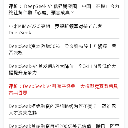
评析： DeepSeek V4偕昇腾突围 中国「芯模」合力
终让黄仁勳「心魔」预言成真？
小米MiMo-V2.5亮相 罗福莉领军对垒老东家
DeepSeek
DeepSeek资本激增50% 梁文锋持股上升紧握一票
否决权
DeepSeek-V4首发后API大降价 全球LLM最低价大
幅提升竞争力
评析：DeepSeek V4引荀子经典 大模型竞赛背后具
古典哲思
DeepSeek拒绝融资的理想路线为何丕变？ 恐难忍
人才流失之觞
DeepSeek首轮融资目标200亿美元估值 腾讯、阿里