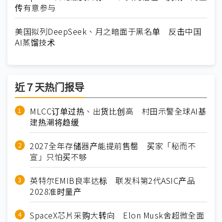
传有意参与
美国拟列DeepSeek、月之暗面于黑名单 反击中国
AI蒸馏技术
近７天热门报导
MLCC订单过热、出货比创高 村田示警全球AI基
建热潮将趋缓
2027全年存储器产能提前售罄 买家「秘而不
宣」只怕买不够
英特尔EMIB良率达标 联发科第2代ASIC产品
2028准时量产
SpaceX芯片采购大转向 Elon Musk舍超微全面