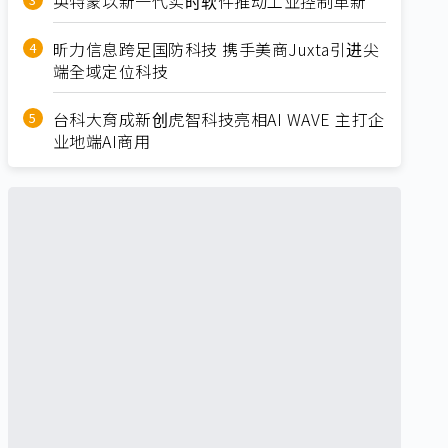
英特蒙以新一代实时软件推动工业控制革新
昕力信息跨足国防科技 携手美商Juxta引进尖
端全域定位科技
台科大育成新创虎智科技亮相AI WAVE 主打企
业地端AI商用