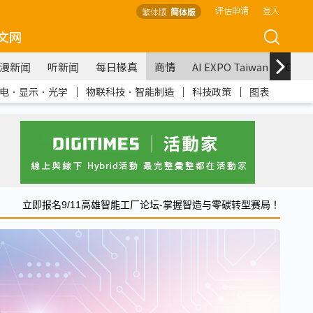
评估申请
登入
繁体版
简体版
文网
漫新闻
听新闻
每日椽真
商情
AI EXPO Taiwan
COM
电．显示．光学
｜
物联科技．智能制造
｜
科技政策
｜
图表
立即报名9/11高雄智能工厂论坛-掌握智造与零碳转型赛局！