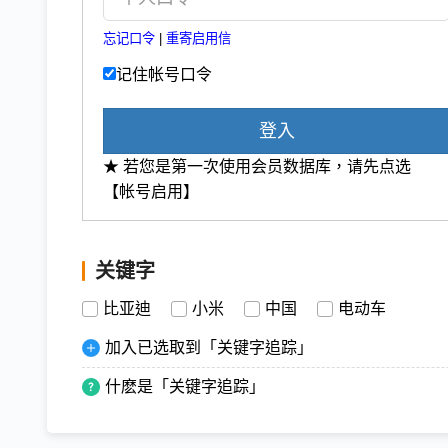
忘记口令
|
重寄启用信
记住帐号口令
登入
★ 若您是第一次使用会员数据库，请先点选
【帐号启用】
关键字
比亚迪
小米
中国
电动车
加入已选取到「关键字追踪」
什麽是「关键字追踪」