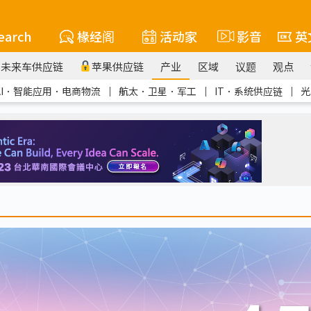
earch
椽经阁
活动家
影音
英
未来车供应链
苹果供应链
产业
区域
议题
观点
AI．智能应用．电商物流
｜
航太．卫星．军工
｜
IT．系统供应链
｜
光