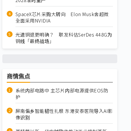
SpaceX芯片采购大转向 Elon Musk舍超微
全面采用NVIDIA
光进铜退更明确？ 联发科估SerDes 448G为
铜线「最终战场」
商情焦点
系统内部电路中 主芯片内部电源提供EOS防
护
屏南偏乡智能韧性扎根 东港安泰医院导入AI影
像识别