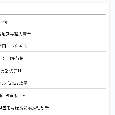
率配额
税配额与豁免清单
美国车市迎春天
厂迎利多行情
有望优于1H
块拼2027放量
市占首破15%
I应用与绿能发展推动创新