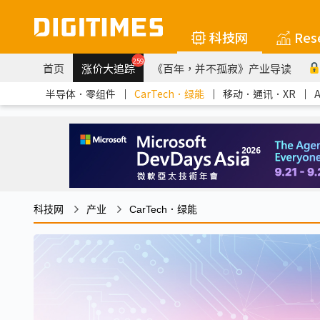
科技网
Res
259
首页
涨价大追踪
《百年，并不孤寂》产业导读
半导体．零组件
｜
CarTech．绿能
｜
移动．通讯．XR
｜
科技网
产业
CarTech．绿能