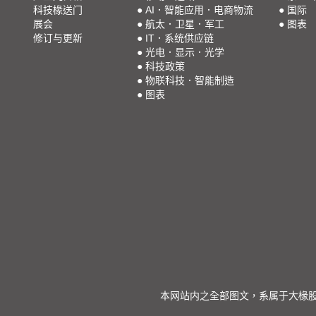
科技椽送门
●
AI．智能应用．电商物流
●
国际
展会
●
航太．卫星．军工
●
图表
修订与更新
●
IT．系统供应链
●
光电．显示．光学
●
科技政策
●
物联科技．智能制造
●
图表
本网站内之全部图文，系属于大椽股份有