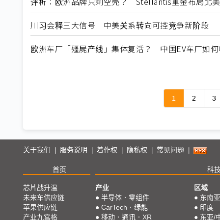
评析：欧洲品牌只剩空壳？ Stellantis重金布局
川习会释三大信号 中美关系转向可控竞争新阶段
欧洲车厂「殭屍产线」集体复活？ 中国EV车厂如
1
2
3
关于我们
服务说明
着作权
隐私权
常见问题
|
|
|
|
|
首页
科
芯片战升温
产业
区域
未来车供应链
●
半导体．零组件
●
东南
苹果供应链
●
CarTech．绿能
●
印度
产业九宫格
●
移动．通讯．XR
●
东亚/