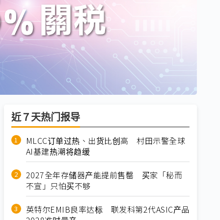
近７天热门报导
MLCC订单过热、出货比创高 村田示警全球
AI基建热潮将趋缓
2027全年存储器产能提前售罄 买家「秘而
不宣」只怕买不够
英特尔EMIB良率达标 联发科第2代ASIC产品
2028准时量产