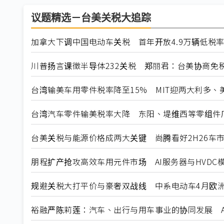
议题精选－台美关税大追踪
加拿大下调中国电动车关税 首年开放4.9万辆低税
川普扬言课徵半导体232关税 郑丽君：台美协商免
台湾输美车用零件税率降至15% MIT迎两大利多、
台湾汽车零件输美税率大降 东阳、堤维西等零组件
台美关税与能源价格成两大关键 尚腾看好2H26车市
朋程扩产抢攻高效车用元件市场 AI服务器与HVDC模
规避关税大打平价与豪奢双战线 中系电动车4月欧洲
裕融严陈莉莲：汽车、出行与用车事业的协同发展 A