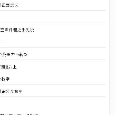
具正面意义
航空零件迎近乎免税
车
心竞争力与转型
规划随后上
龙数字
徵询公众意见