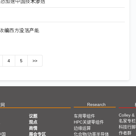
北美恐加速中国技术渗透
何收编西方没落产能
4
5
>>
Research
技网
Colley &
议题
车用零组件
名家专栏
亚
观点
HPC关键零组件
科技行脚
商情
边缘运算
作者群
中国
展会专区
化合物/功率半导体