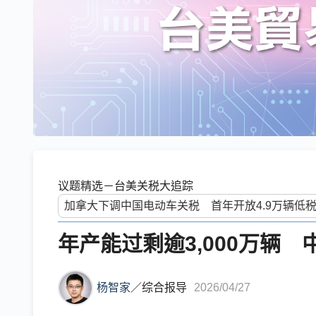
议题精选－台美关税大追踪
年产能过剩逾3,000万辆
杨智家
／
综合报导
2026/04/27