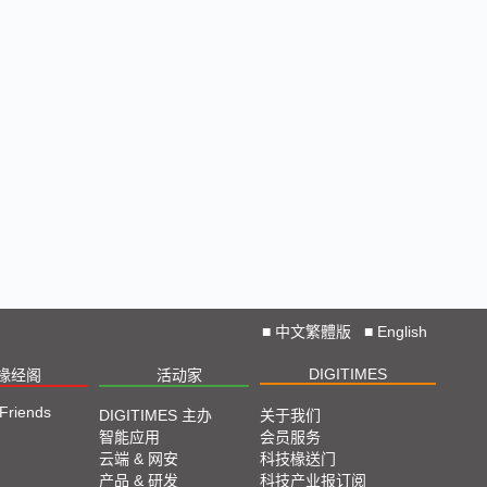
■
中文繁體版
■
English
DIGITIMES
椽经阁
活动家
 Friends
DIGITIMES 主办
关于我们
智能应用
会员服务
云端 & 网安
科技椽送门
产品 & 研发
科技产业报订阅