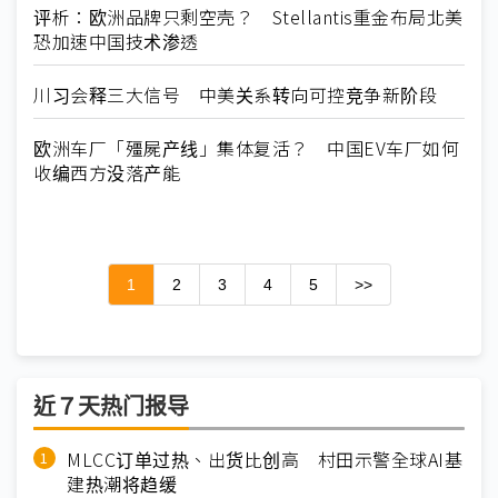
评析：欧洲品牌只剩空壳？ Stellantis重金布局北美
恐加速中国技术渗透
川习会释三大信号 中美关系转向可控竞争新阶段
欧洲车厂「殭屍产线」集体复活？ 中国EV车厂如何
收编西方没落产能
1
2
3
4
5
>>
近７天热门报导
MLCC订单过热、出货比创高 村田示警全球AI基
建热潮将趋缓