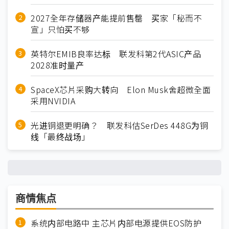
2027全年存储器产能提前售罄 买家「秘而不
宣」只怕买不够
英特尔EMIB良率达标 联发科第2代ASIC产品
2028准时量产
SpaceX芯片采购大转向 Elon Musk舍超微全面
采用NVIDIA
光进铜退更明确？ 联发科估SerDes 448G为铜
线「最终战场」
商情焦点
系统内部电路中 主芯片内部电源提供EOS防护