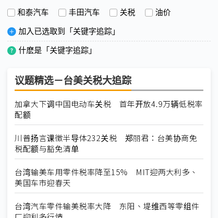
和泰汽车
丰田汽车
关税
油价
加入已选取到「关键字追踪」
什麽是「关键字追踪」
议题精选－台美关税大追踪
加拿大下调中国电动车关税 首年开放4.9万辆低税率
配额
川普扬言课徵半导体232关税 郑丽君：台美协商免
税配额与豁免清单
台湾输美车用零件税率降至15% MIT迎两大利多、
美国车市迎春天
台湾汽车零件输美税率大降 东阳、堤维西等零组件
厂迎利多行情