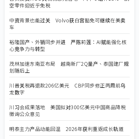
空零件迎近乎免税
中资背景也能过关 Volvo获白宫豁免可继续在美卖
车
裕隆国产、外销同步并进 严陈莉莲：AI赋能强化核
心竞争力与转型
茂林加速东南亚布局 越南新厂2Q量产、泰国建厂规
划随后上
川普关税再退款206亿美元 CBP同步修正两周前乌
龙数字
川习会成果落地 美国拟对300亿美元中国商品降税
徵询公众意见
明泰主力产品动能回温 2026年获利重返成长轨道