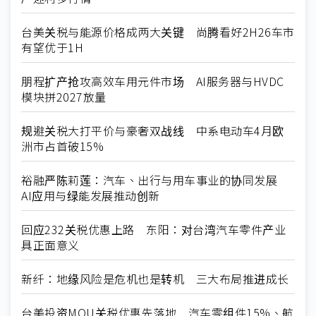
台美关税与能源价格成两大关键 尚腾看好2H26车市
有望优于1H
朋程扩产抢攻高效车用元件市场 AI服务器与HVDC
模块拼2027放量
规避关税大打平价与豪奢双战线 中系电动车4月欧
洲市占首破15%
裕融严陈莉莲：汽车、出行与用车事业的协同发展
AI应用与绿能发展推动创新
回应232关税优惠上路 东阳：对台湾汽车零件产业
具正面意义
新纤：地缘风险是危机也是转机 三大布局推进成长
台美投资MOU关税优惠先落地 汽车零组件15%、航