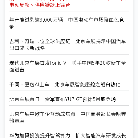
电动反攻、供应链跃上舞台
年产能过剩逾3,000万辆 中国电动车市场陷血色竞
争
吉利、奇瑞卡位全球供应链 北京车展揭示中国汽车
出口成长新战略
现代北京车展首发Ioniq V 联手中国5年20款新车全
面进击
千问、豆包AI上车 北京车展智能座舱之战白热化
北京车展首日 雷军宣布YU7 GT预计5月底登场
北京车展中欧车企互动成焦点 中国商务部长会晤奔
驰董座
华为加码投资提升智驾算力 扩大智能汽车研发成长