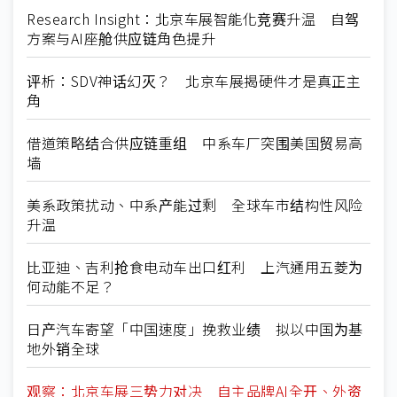
Research Insight：北京车展智能化竞赛升温 自驾
方案与AI座舱供应链角色提升
评析：SDV神话幻灭？ 北京车展揭硬件才是真正主
角
借道策略结合供应链重组 中系车厂突围美国贸易高
墙
美系政策扰动、中系产能过剩 全球车市结构性风险
升温
比亚迪、吉利抢食电动车出口红利 上汽通用五菱为
何动能不足？
日产汽车寄望「中国速度」挽救业绩 拟以中国为基
地外销全球
观察：北京车展三势力对决 自主品牌AI全开、外资