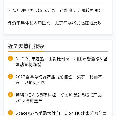
大众押注中国市场与AIDV 产能瘦身支撑转型资金
外资车集体融入中国魂 北京车展将发起在地反攻
近７天热门报导
MLCC订单过热、出货比创高 村田示警全球AI基
建热潮将趋缓
2027全年存储器产能提前售罄 买家「秘而不
宣」只怕买不够
英特尔EMIB良率达标 联发科第2代ASIC产品
2028准时量产
SpaceX芯片采购大转向 Elon Musk舍超微全面