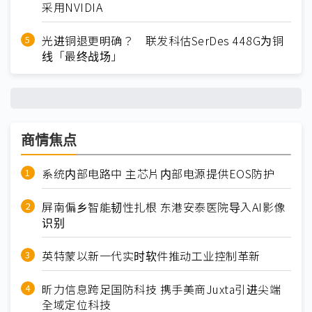
采用NVIDIA
光进铜退更明确？ 联发科估SerDes 448G为铜
线「最终战场」
商情焦点
系统内部电路中 主芯片内部电源提供EOS防护
屏南偏乡智能韧性扎根 东港安泰医院导入AI影像
识别
英特蒙以新一代实时软件推动工业控制革新
昕力信息跨足国防科技 携手美商Juxta引进尖端
全域定位科技