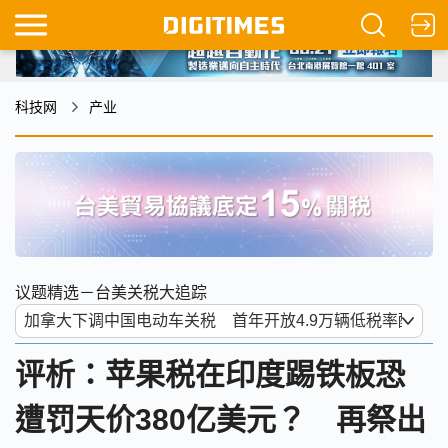
科技网
产业
议题精选－台美关税大追踪
评析：苹果税在印度踢铁板恐
遭罚天价380亿美元？ 再祭出