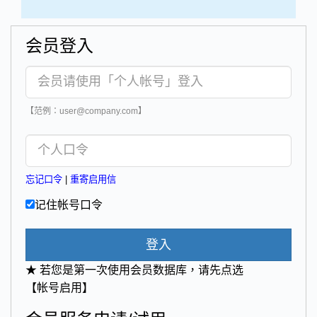
会员登入
【范例：user@company.com】
忘记口令
|
重寄启用信
记住帐号口令
登入
★ 若您是第一次使用会员数据库，请先点选
【帐号启用】