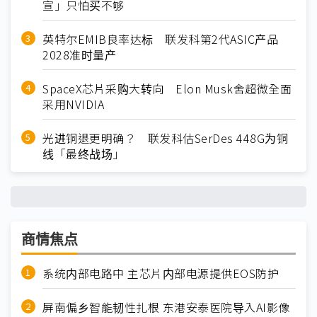
宣」只怕买不够
英特尔EMIB良率达标 联发科第2代ASIC产品
2028准时量产
SpaceX芯片采购大转向 Elon Musk舍超微全面
采用NVIDIA
光进铜退更明确？ 联发科估SerDes 448G为铜
线「最终战场」
商情焦点
系统内部电路中 主芯片内部电源提供EOS防护
屏南偏乡智能韧性扎根 东港安泰医院导入AI影像