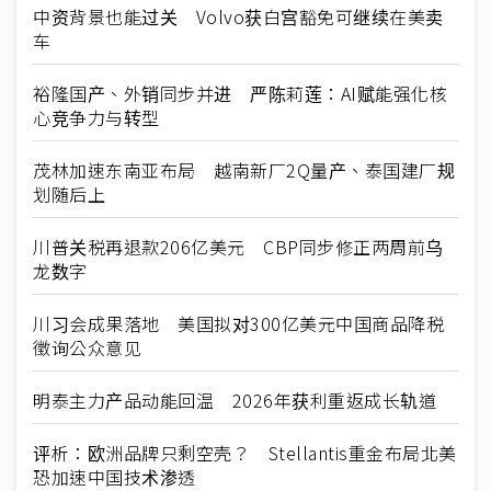
中资背景也能过关 Volvo获白宫豁免可继续在美卖
车
裕隆国产、外销同步并进 严陈莉莲：AI赋能强化核
心竞争力与转型
茂林加速东南亚布局 越南新厂2Q量产、泰国建厂规
划随后上
川普关税再退款206亿美元 CBP同步修正两周前乌
龙数字
川习会成果落地 美国拟对300亿美元中国商品降税
徵询公众意见
明泰主力产品动能回温 2026年获利重返成长轨道
评析：欧洲品牌只剩空壳？ Stellantis重金布局北美
恐加速中国技术渗透