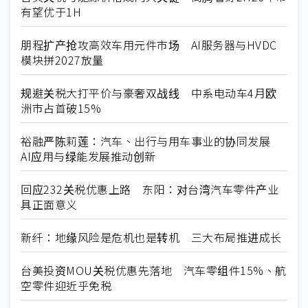
有望优于1H
朋程扩产抢攻高效车用元件市场 AI服务器与HVDC
模块拼2027放量
规避关税大打平价与豪奢双战线 中系电动车4月欧
洲市占首破15%
裕融严陈莉莲：汽车、出行与用车事业的协同发展
AI应用与绿能发展推动创新
回应232关税优惠上路 东阳：对台湾汽车零件产业
具正面意义
新纤：地缘风险是危机也是转机 三大布局推进成长
台美投资MOU关税优惠先落地 汽车零组件15%、航
空零件迎近乎免税