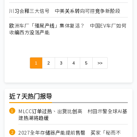
川习会释三大信号 中美关系转向可控竞争新阶段
欧洲车厂「殭屍产线」集体复活？ 中国EV车厂如何
收编西方没落产能
1
2
3
4
5
>>
近７天热门报导
MLCC订单过热、出货比创高 村田示警全球AI基
建热潮将趋缓
2027全年存储器产能提前售罄 买家「秘而不