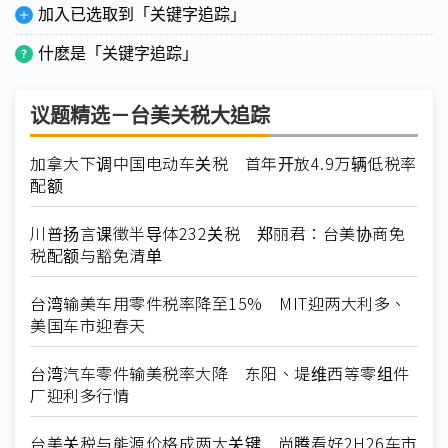
加入已选取到「关键字追踪」
什麽是「关键字追踪」
议题精选－台美关税大追踪
加拿大下调中国电动车关税 首年开放4.9万辆低税率
配额
川普扬言课徵半导体232关税 郑丽君：台美协商免
税配额与豁免清单
台湾输美车用零件税率降至15% MIT迎两大利多、
美国车市迎春天
台湾汽车零件输美税率大降 东阳、堤维西等零组件
厂迎利多行情
台美关税与能源价格成两大关键 尚腾看好2H26车市