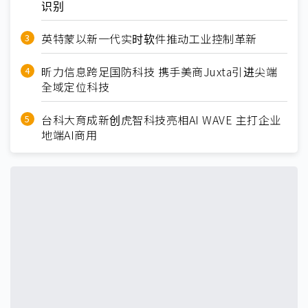
识别
英特蒙以新一代实时软件推动工业控制革新
昕力信息跨足国防科技 携手美商Juxta引进尖端
全域定位科技
台科大育成新创虎智科技亮相AI WAVE 主打企业
地端AI商用