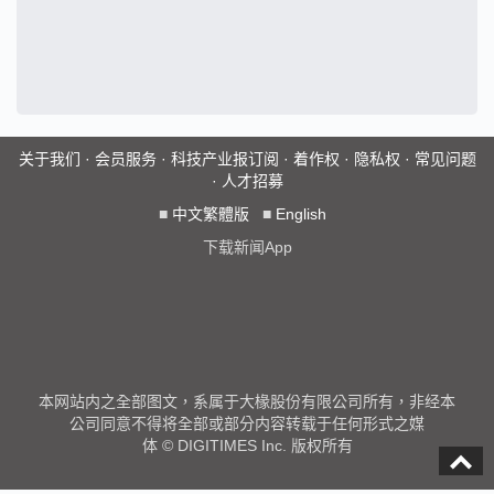
关于我们
·
会员服务
·
科技产业报订阅
·
着作权
·
隐私权
·
常见问题
·
人才招募
■
中文繁體版
■
English
下载新闻App
本网站内之全部图文，系属于大椽股份有限公司所有，非经本
公司同意不得将全部或部分内容转载于任何形式之媒
体 © DIGITIMES Inc. 版权所有