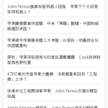
John Ternus执掌秘密机器人团队 苹果下个大招是
家用机器人？
苹果换帅震撼供应链 中系「果链」脸绿、中国制造
路线恐承压？
苹果硬件悍将将承揽三大考验：AI落后、地缘政治与
供应链重构
评析：苹果深陷退税与印度反垄断难题 Cook政商斡
旋角色更吃重
4万亿美元市值苹果大换帅 决策权重新回到「工程
师」之手？
技术本位工程师接掌苹果 John Ternus引领AI转型
挑战
Apple Silicon一战成名 John Ternus接手AI时代重