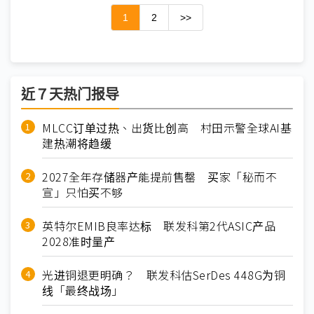
1
2
>>
近７天热门报导
MLCC订单过热、出货比创高 村田示警全球AI基
建热潮将趋缓
2027全年存储器产能提前售罄 买家「秘而不
宣」只怕买不够
英特尔EMIB良率达标 联发科第2代ASIC产品
2028准时量产
光进铜退更明确？ 联发科估SerDes 448G为铜
线「最终战场」