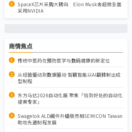
SpaceX芯片采购大转向 Elon Musk舍超微全面
采用NVIDIA
商情焦点
传统中医药在预防医学与数码健康的新定位
从经验驱动到数据驱动 智颖智能以AI翻转射出成
型制程
东方马达2026自动化展 聚焦「恰到好处的自动化
提案专家」
Swagelok ALD阀件升级版亮相SEMICON Taiwan
助攻先进制程发展