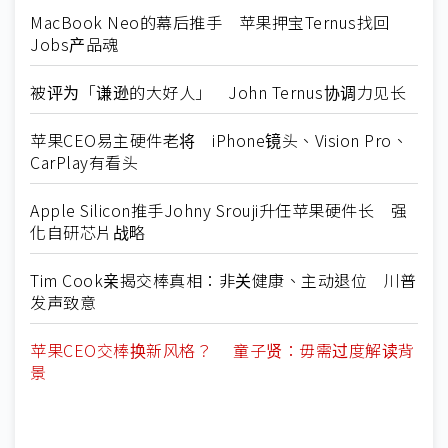
MacBook Neo的幕后推手 苹果押宝Ternus找回
Jobs产品魂
被评为「谦逊的大好人」 John Ternus协调力见长
苹果CEO易主硬件老将 iPhone镜头、Vision Pro、
CarPlay有看头
Apple Silicon推手Johny Srouji升任苹果硬件长 强
化自研芯片战略
Tim Cook亲揭交棒真相：非关健康、主动退位 川普
发声致意
苹果CEO交棒换新风格？ 童子贤：毋需过度解读背
景