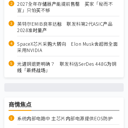
2027全年存储器产能提前售罄 买家「秘而不
宣」只怕买不够
英特尔EMIB良率达标 联发科第2代ASIC产品
2028准时量产
SpaceX芯片采购大转向 Elon Musk舍超微全面
采用NVIDIA
光进铜退更明确？ 联发科估SerDes 448G为铜
线「最终战场」
商情焦点
系统内部电路中 主芯片内部电源提供EOS防护