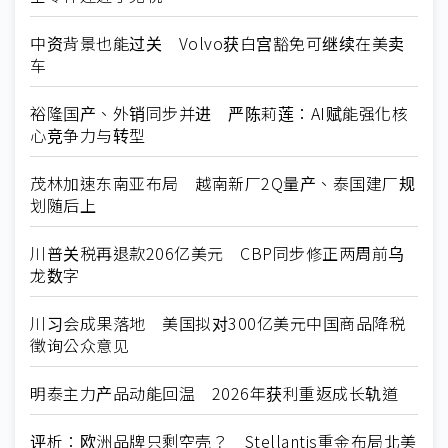
中资背景也能过关 Volvo获白宫豁免可继续在美卖
车
裕隆国产、外销同步并进 严陈莉莲：AI赋能强化核
心竞争力与转型
茂林加速东南亚布局 越南新厂2Q量产、泰国建厂规
划随后上
川普关税再退款206亿美元 CBP同步修正两周前乌
龙数字
川习会成果落地 美国拟对300亿美元中国商品降税
徵询公众意见
明泰主力产品动能回温 2026年获利重返成长轨道
评析：欧洲品牌只剩空壳？ Stellantis重金布局北美