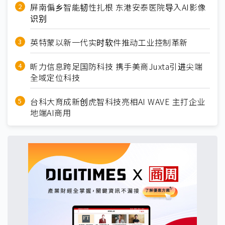
屏南偏乡智能韧性扎根 东港安泰医院导入AI影像
识别
英特蒙以新一代实时软件推动工业控制革新
昕力信息跨足国防科技 携手美商Juxta引进尖端
全域定位科技
台科大育成新创虎智科技亮相AI WAVE 主打企业
地端AI商用