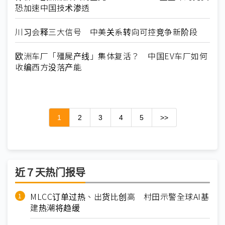
恐加速中国技术渗透
川习会释三大信号 中美关系转向可控竞争新阶段
欧洲车厂「殭屍产线」集体复活？ 中国EV车厂如何
收编西方没落产能
1
2
3
4
5
>>
近７天热门报导
MLCC订单过热、出货比创高 村田示警全球AI基
建热潮将趋缓