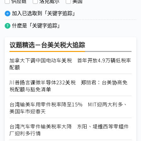
供应链
洛克威尔
美国
加入已选取到「关键字追踪」
什麽是「关键字追踪」
议题精选－台美关税大追踪
加拿大下调中国电动车关税 首年开放4.9万辆低税率
配额
川普扬言课徵半导体232关税 郑丽君：台美协商免
税配额与豁免清单
台湾输美车用零件税率降至15% MIT迎两大利多、
美国车市迎春天
台湾汽车零件输美税率大降 东阳、堤维西等零组件
厂迎利多行情