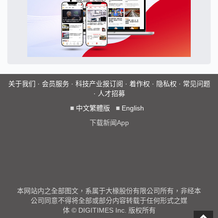
关于我们
·
会员服务
·
科技产业报订阅
·
着作权
·
隐私权
·
常见问题
·
人才招募
■
中文繁體版
■
English
下载新闻App
本网站内之全部图文，系属于大椽股份有限公司所有，非经本
公司同意不得将全部或部分内容转载于任何形式之媒
体 © DIGITIMES Inc. 版权所有