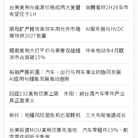
台美关税与能源价格成两大关键 尚腾看好2H26车市
有望优于1H
朋程扩产抢攻高效车用元件市场 AI服务器与HVDC
模块拼2027放量
规避关税大打平价与豪奢双战线 中系电动车4月欧
洲市占首破15%
裕融严陈莉莲：汽车、出行与用车事业的协同发展
AI应用与绿能发展推动创新
回应232关税优惠上路 东阳：对台湾汽车零件产业
具正面意义
新纤：地缘风险是危机也是转机 三大布局推进成长
台美投资MOU关税优惠先落地 汽车零组件15%、航
空零件迎近乎免税