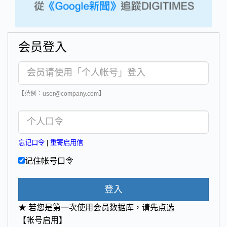
会员登入
【范例：user@company.com】
忘记口令
|
重寄启用信
记住帐号口令
登入
★ 若您是第一次使用会员数据库，请先点选
【帐号启用】