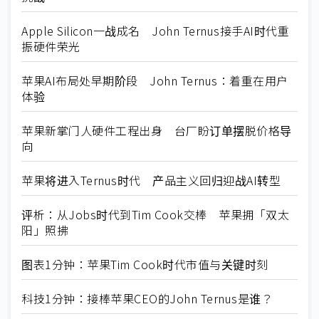
Apple Silicon一战成名 John Ternus接手AI时代重
振硬件荣光
苹果AI布局处早期阶段 John Ternus：着重在用户
体验
苹果新掌门人硬件工程出身 台厂盼订单摆脱价格导
向
苹果将进入Ternus时代 产品主义回归迎战AI转型
评析：从Jobs时代到Tim Cook交棒 苹果拥「双太
阳」照拂
图表1分钟：苹果Tim Cook时代市值与关键时刻
科技1分钟：接棒苹果CEO的John Ternus是谁？