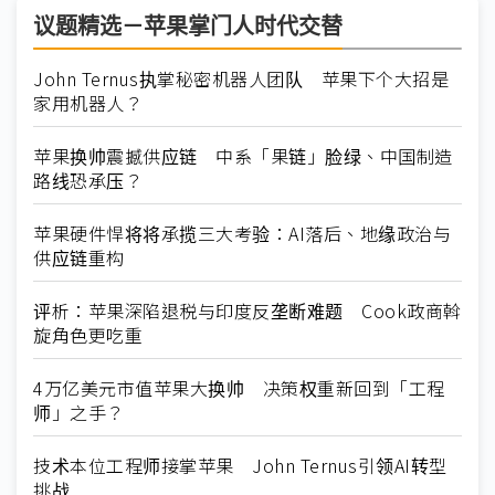
议题精选－苹果掌门人时代交替
John Ternus执掌秘密机器人团队 苹果下个大招是
家用机器人？
苹果换帅震撼供应链 中系「果链」脸绿、中国制造
路线恐承压？
苹果硬件悍将将承揽三大考验：AI落后、地缘政治与
供应链重构
评析：苹果深陷退税与印度反垄断难题 Cook政商斡
旋角色更吃重
4万亿美元市值苹果大换帅 决策权重新回到「工程
师」之手？
技术本位工程师接掌苹果 John Ternus引领AI转型
挑战