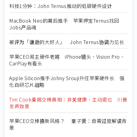
科技1分钟：John Ternus推动的低碳硬件设计
MacBook Neo的幕后推手 苹果押宝Ternus找回
Jobs产品魂
被评为「谦逊的大好人」 John Ternus协调力见长
苹果CEO易主硬件老将 iPhone镜头、Vision Pro、
CarPlay有看头
Apple Silicon推手Johny Srouji升任苹果硬件长 强
化自研芯片战略
Tim Cook亲揭交棒真相：非关健康、主动退位 川普
发声致意
苹果CEO交棒换新风格？ 童子贤：毋需过度解读背
景