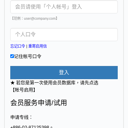
【范例：user@company.com】
忘记口令
|
重寄启用信
记住帐号口令
登入
★ 若您是第一次使用会员数据库，请先点选
【帐号启用】
会员服务申请/试用
申请专线：
+886-02-87125398。