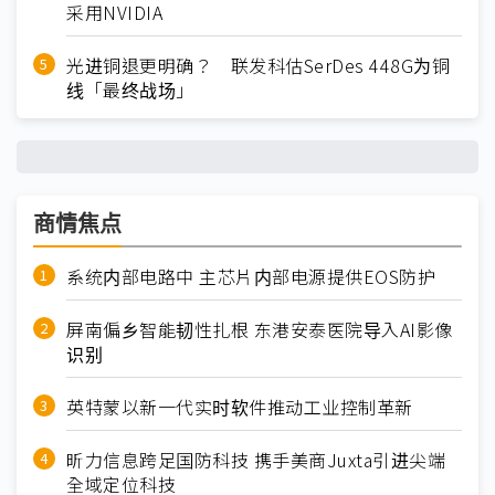
采用NVIDIA
光进铜退更明确？ 联发科估SerDes 448G为铜
线「最终战场」
商情焦点
系统内部电路中 主芯片内部电源提供EOS防护
屏南偏乡智能韧性扎根 东港安泰医院导入AI影像
识别
英特蒙以新一代实时软件推动工业控制革新
昕力信息跨足国防科技 携手美商Juxta引进尖端
全域定位科技