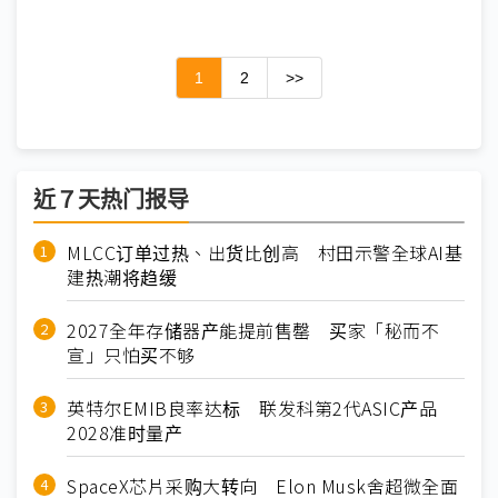
1
2
>>
近７天热门报导
MLCC订单过热、出货比创高 村田示警全球AI基
建热潮将趋缓
2027全年存储器产能提前售罄 买家「秘而不
宣」只怕买不够
英特尔EMIB良率达标 联发科第2代ASIC产品
2028准时量产
SpaceX芯片采购大转向 Elon Musk舍超微全面