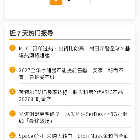
近７天热门报导
MLCC订单过热、出货比创高 村田示警全球AI基
建热潮将趋缓
2027全年存储器产能提前售罄 买家「秘而不
宣」只怕买不够
英特尔EMIB良率达标 联发科第2代ASIC产品
2028准时量产
光进铜退更明确？ 联发科估SerDes 448G为铜
线「最终战场」
SpaceX芯片采购大转向 Elon Musk舍超微全面