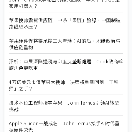
家用机器人？
苹果换帅震撼供应链 中系「果链」脸绿、中国制造
路线恐承压？
苹果硬件悍将将承揽三大考验：AI落后、地缘政治与
供应链重构
评析：苹果深陷退税与印度反垄断难题 Cook政商斡
旋角色更吃重
4万亿美元市值苹果大换帅 决策权重新回到「工程
师」之手？
技术本位工程师接掌苹果 John Ternus引领AI转型
挑战
Apple Silicon一战成名 John Ternus接手AI时代重
振硬件荣光