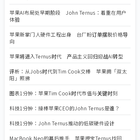
苹果AI布局处早期阶段 John Ternus：着重在用户
体验
苹果新掌门人硬件工程出身 台厂盼订单摆脱价格导
向
苹果将进入Ternus时代 产品主义回归迎战AI转型
评析：从Jobs时代到Tim Cook交棒 苹果拥「双太
阳」照拂
图表1分钟：苹果Tim Cook时代市值与关键时刻
科技1分钟：接棒苹果CEO的John Ternus是谁？
科技1分钟：John Ternus推动的低碳硬件设计
MacBook Neo的幕后推手 苹果押宝Ternus找回