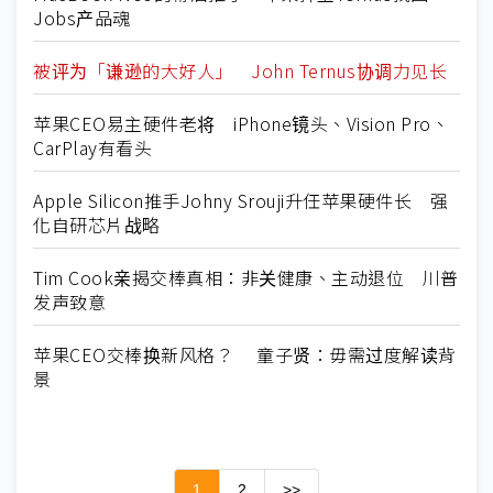
Jobs产品魂
被评为「谦逊的大好人」 John Ternus协调力见长
苹果CEO易主硬件老将 iPhone镜头、Vision Pro、
CarPlay有看头
Apple Silicon推手Johny Srouji升任苹果硬件长 强
化自研芯片战略
Tim Cook亲揭交棒真相：非关健康、主动退位 川普
发声致意
苹果CEO交棒换新风格？ 童子贤：毋需过度解读背
景
1
2
>>