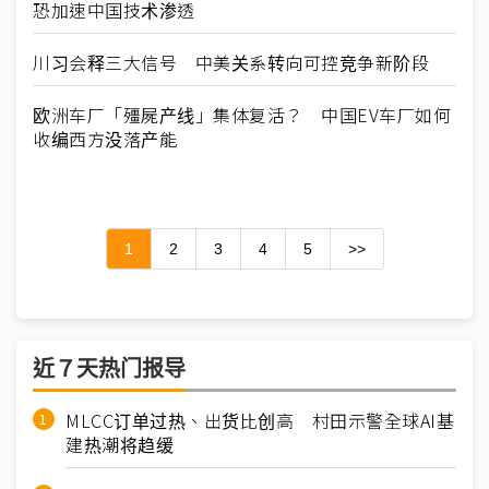
恐加速中国技术渗透
川习会释三大信号 中美关系转向可控竞争新阶段
欧洲车厂「殭屍产线」集体复活？ 中国EV车厂如何
收编西方没落产能
1
2
3
4
5
>>
近７天热门报导
MLCC订单过热、出货比创高 村田示警全球AI基
建热潮将趋缓