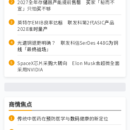
2027全年存储器产能提前售罄 买家「秘而不
宣」只怕买不够
英特尔EMIB良率达标 联发科第2代ASIC产品
2028准时量产
光进铜退更明确？ 联发科估SerDes 448G为铜
线「最终战场」
SpaceX芯片采购大转向 Elon Musk舍超微全面
采用NVIDIA
商情焦点
传统中医药在预防医学与数码健康的新定位