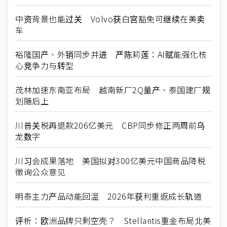
中资背景也能过关 Volvo获白宫豁免可继续在美卖
车
裕隆国产、外销同步并进 严陈莉莲：AI赋能强化核
心竞争力与转型
茂林加速东南亚布局 越南新厂2Q量产、泰国建厂规
划随后上
川普关税再退款206亿美元 CBP同步修正两周前乌
龙数字
川习会成果落地 美国拟对300亿美元中国商品降税
徵询公众意见
明泰主力产品动能回温 2026年获利重返成长轨道
评析：欧洲品牌只剩空壳？ Stellantis重金布局北美