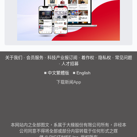
关于我们
·
会员服务
·
科技产业报订阅
·
着作权
·
隐私权
·
常见问题
·
人才招募
■
中文繁體版
■
English
下载新闻App
本网站内之全部图文，系属于大椽股份有限公司所有，非经本
公司同意不得将全部或部分内容转载于任何形式之媒
体 © DIGITIMES Inc. 版权所有