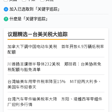
加入已选取到「关键字追踪」
什麽是「关键字追踪」
议题精选－台美关税大追踪
加拿大下调中国电动车关税 首年开放4.9万辆低税率
配额
川普扬言课徵半导体232关税 郑丽君：台美协商免
税配额与豁免清单
台湾输美车用零件税率降至15% MIT迎两大利多、
美国车市迎春天
台湾汽车零件输美税率大降 东阳、堤维西等零组件
厂迎利多行情