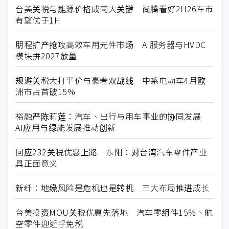
台美关税与能源价格成两大关键 尚腾看好2H26车市
有望优于1H
朋程扩产抢攻高效车用元件市场 AI服务器与HVDC
模块拼2027放量
规避关税大打平价与豪奢双战线 中系电动车4月欧
洲市占首破15%
裕融严陈莉莲：汽车、出行与用车事业的协同发展
AI应用与绿能发展推动创新
回应232关税优惠上路 东阳：对台湾汽车零件产业
具正面意义
新纤：地缘风险是危机也是转机 三大布局推进成长
台美投资MOU关税优惠先落地 汽车零组件15%、航
空零件迎近乎免税