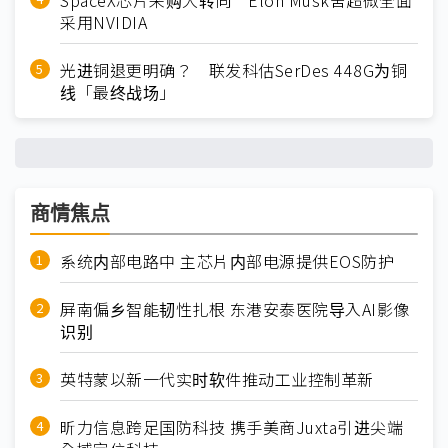
SpaceX芯片采购大转向 Elon Musk舍超微全面
采用NVIDIA
光进铜退更明确？ 联发科估SerDes 448G为铜
线「最终战场」
商情焦点
系统内部电路中 主芯片内部电源提供EOS防护
屏南偏乡智能韧性扎根 东港安泰医院导入AI影像
识别
英特蒙以新一代实时软件推动工业控制革新
昕力信息跨足国防科技 携手美商Juxta引进尖端