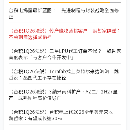
台积电揭露最新蓝图！ 先进制程与封装战略全面修
正
（台积1Q26法说）传产能吃紧挑客户 魏哲家辟谣：
不会刻意选择或偏袒
（台积1Q26法说）三星LPU代工订单不保？ 魏哲家
首度表示「与客户合作开发中」
（台积1Q26法说）Terafab找上英特尔来势汹汹 魏
哲家：晶圆代工不存在捷径
（台积1Q26法说）3纳米南科扩产、AZ二厂2H27量
产 成熟制程高价值导向
（台积1Q26法说）台积电上修2026全年美元营收
魏哲家：有望成长逾30%