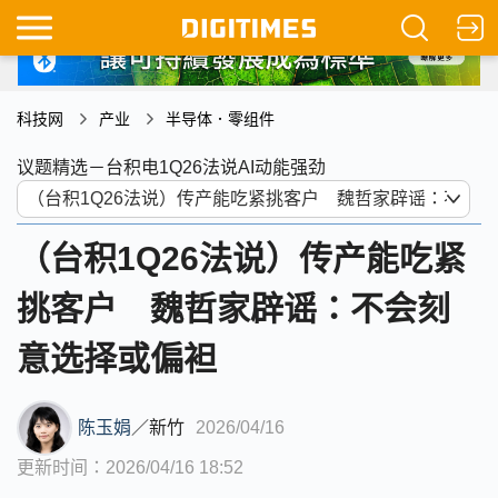
科技网
产业
半导体．零组件
议题精选－台积电1Q26法说AI动能强劲
（台积1Q26法说）传产能吃紧
挑客户 魏哲家辟谣：不会刻
意选择或偏袒
陈玉娟
／
新竹
2026/04/16
更新时间：2026/04/16 18:52