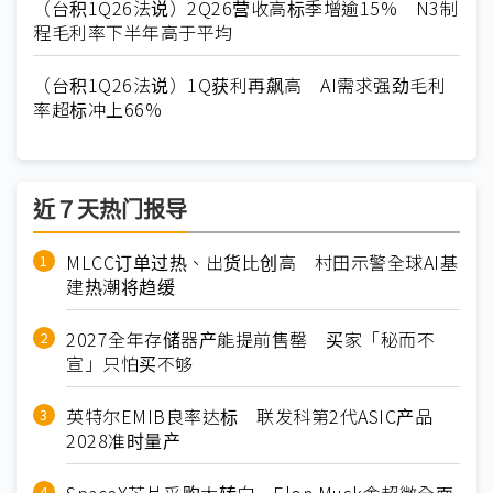
（台积1Q26法说）2Q26营收高标季增逾15% N3制
程毛利率下半年高于平均
（台积1Q26法说）1Q获利再飙高 AI需求强劲毛利
率超标冲上66%
近７天热门报导
MLCC订单过热、出货比创高 村田示警全球AI基
建热潮将趋缓
2027全年存储器产能提前售罄 买家「秘而不
宣」只怕买不够
英特尔EMIB良率达标 联发科第2代ASIC产品
2028准时量产