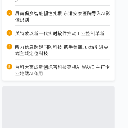
屏南偏乡智能韧性扎根 东港安泰医院导入AI影
像识别
英特蒙以新一代实时软件推动工业控制革新
昕力信息跨足国防科技 携手美商Juxta引进尖
端全域定位科技
台科大育成新创虎智科技亮相AI WAVE 主打企
业地端AI商用