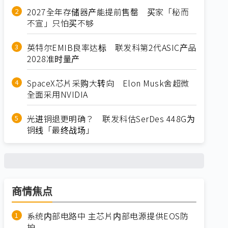
2027全年存储器产能提前售罄 买家「秘而
不宣」只怕买不够
英特尔EMIB良率达标 联发科第2代ASIC产品
2028准时量产
SpaceX芯片采购大转向 Elon Musk舍超微
全面采用NVIDIA
光进铜退更明确？ 联发科估SerDes 448G为
铜线「最终战场」
商情焦点
系统内部电路中 主芯片内部电源提供EOS防
护