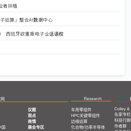
业者扶植
比量子运算」整合AI数据中心
力 西班牙欲重振电子业话语权
Research
技网
Colley &
议题
车用零组件
名家专栏
亚
观点
HPC关键零组件
科技行脚
商情
边缘运算
作者群
中国
展会专区
化合物/功率半导体