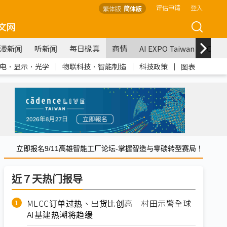
评估申请
登入
繁体版
简体版
文网
漫新闻
听新闻
每日椽真
商情
AI EXPO Taiwan
COM
电．显示．光学
｜
物联科技．智能制造
｜
科技政策
｜
图表
立即报名9/11高雄智能工厂论坛-掌握智造与零碳转型赛局！
近７天热门报导
MLCC订单过热、出货比创高 村田示警全球
AI基建热潮将趋缓