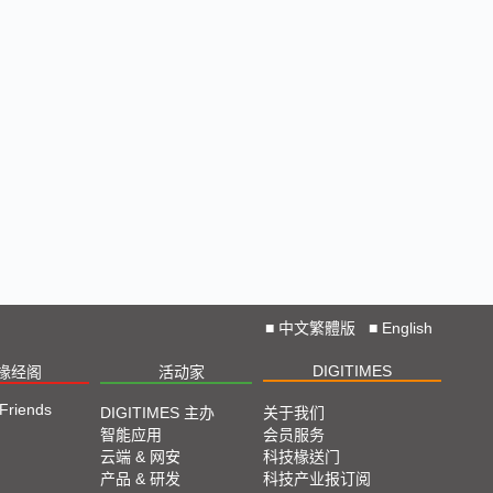
■
中文繁體版
■
English
DIGITIMES
椽经阁
活动家
 Friends
DIGITIMES 主办
关于我们
智能应用
会员服务
云端 & 网安
科技椽送门
产品 & 研发
科技产业报订阅