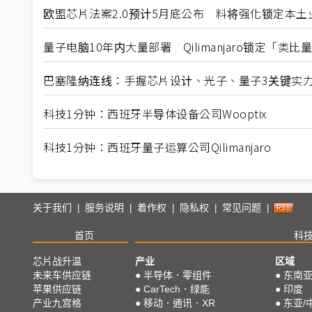
欧盟芯片法案2.0预计5月底公布 料将强化锁定本土
量子电脑10年内大量部署 Qilimanjaro锁定「类
巴塞隆纳连线：手握芯片设计、光子、量子3关键实
科技1分钟：西班牙半导体设备公司Wooptix
科技1分钟：西班牙量子运算公司Qilimanjaro
关于我们
服务说明
着作权
隐私权
常见问题
|
|
|
|
|
首页
科
芯片战升温
产业
区域
未来车供应链
●
半导体．零组件
●
东南
苹果供应链
●
CarTech．绿能
●
印度
产业九宫格
●
移动．通讯．XR
●
东亚/