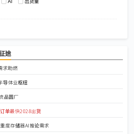
AI
出货量
体征途
需求助燃
半导体业枢纽
主流晶圆厂
订单最快2028出货
目标重度存储器AI推论需求