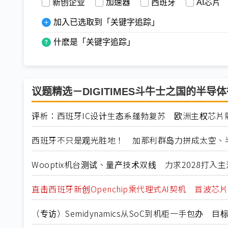
新创企业
加速器
西班牙
AI芯片
加入已选取到「关键字追踪」
什麽是「关键字追踪」
议题精选－DIGITIMES斗牛士之国的半导
评析：西班牙IC设计生态系蓬勃复苏 欧洲主权芯片
西班牙不只是观光胜地！ 加那利群岛力拼成太空、
Wooptix机台测试、量产技术双线 力求2028打入
直击西班牙新创Openchip乘代理式AI契机 首波芯片
（专访）Semidynamics从SoC到机柜一手包办 