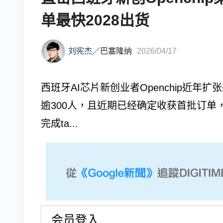
单最快2028出货
刘宪杰
／
巴塞隆纳
2026/04/17
西班牙AI芯片新创业者Openchip近年
逾300人，且近期已经确定收获首批订单，
完成ta...
会员登入