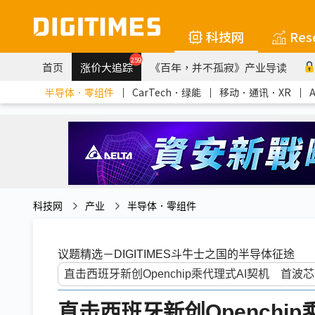
科技网
Res
259
首页
涨价大追踪
《百年，并不孤寂》产业导读
半导体．零组件
｜
CarTech．绿能
｜
移动．通讯．XR
｜
科技网
产业
半导体．零组件
议题精选－DIGITIMES斗牛士之国的半导体征途
直击西班牙新创Openchi