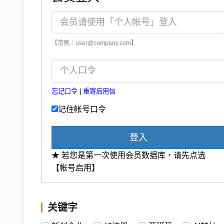
【范例：user@company.com】
忘记口令
|
重寄启用信
记住帐号口令
登入
★ 若您是第一次使用会员数据库，请先点选
【帐号启用】
关键字