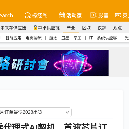
earch
椽经阁
活动家
影音
英
未来车供应链
苹果供应链
产业
区域
议题
观点
AI．智能应用．电商物流
｜
航太．卫星．军工
｜
IT．系统供应链
｜
光
p乘代理式AI契机 首波芯片订