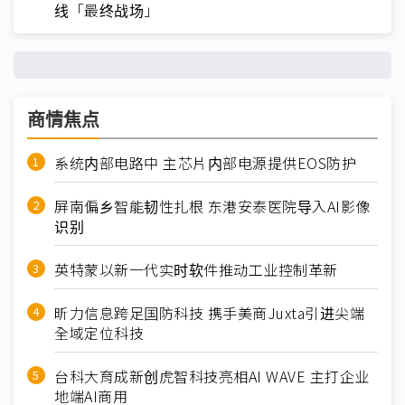
线「最终战场」
商情焦点
系统内部电路中 主芯片内部电源提供EOS防护
屏南偏乡智能韧性扎根 东港安泰医院导入AI影像
识别
英特蒙以新一代实时软件推动工业控制革新
昕力信息跨足国防科技 携手美商Juxta引进尖端
全域定位科技
台科大育成新创虎智科技亮相AI WAVE 主打企业
地端AI商用