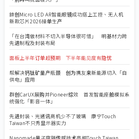
錼创Micro LED AR智能眼镜成功搭上工控、无人机
新款芯片2026接单生产
「在台湾做材料不切入半导体很可惜」 明基材力跨
先进制程及封装布局
面板上半年订单超预期 下半年能见度有隐忧
帮解决钙钛矿量产瓶颈 创为携友来新能源切入「自
供电」应用
群创CarUX展购并Pioneer综效 首发智能座舱模拟系
统强化「影音一体」
先进封装、光通讯商机少不了玻璃 康宁Touch
Taiwan不只秀显示器实力
Nanomade量子穿隧传感技术亮相Touch Taiwan