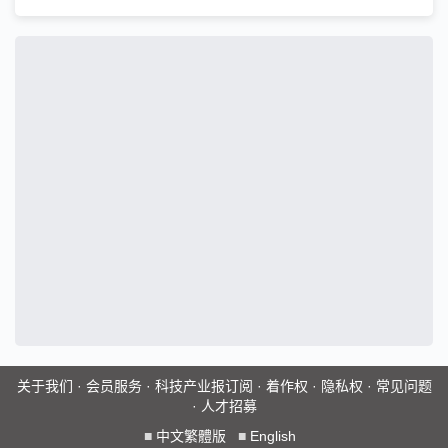
关于我们
·
会员服务
·
科技产业报订阅
·
着作权
·
隐私权
·
常见问题
·
人才招募
■
中文繁體版
■
English