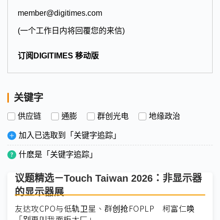
member@digitimes.com
(一个工作日内将回覆您的来信)
订阅DIGITIMES 移动版
关键字
供应链
通膨
群创光电
地缘政治
加入已选取到「关键字追踪」
什麽是「关键字追踪」
议题精选－Touch Taiwan 2026：非显示器
的显示器展
友达攻CPO与低轨卫星、群创抢FOPLP 柯富仁唤
「别再叫我面板大厂」