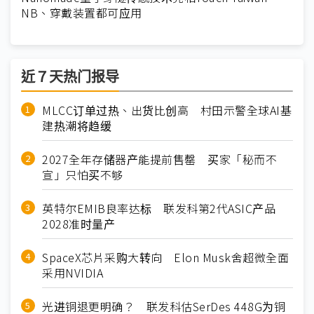
NB、穿戴装置都可应用
近７天热门报导
MLCC订单过热、出货比创高 村田示警全球AI基
建热潮将趋缓
2027全年存储器产能提前售罄 买家「秘而不
宣」只怕买不够
英特尔EMIB良率达标 联发科第2代ASIC产品
2028准时量产
SpaceX芯片采购大转向 Elon Musk舍超微全面
采用NVIDIA
光进铜退更明确？ 联发科估SerDes 448G为铜