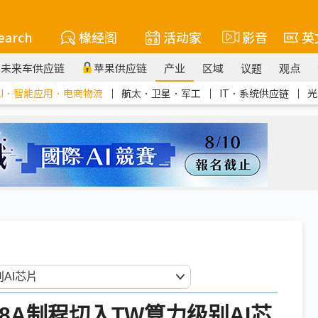
earch
椽经阁
活动家
影音
英
未来车供应链
苹果供应链
产业
区域
议题
观点
AI．智能应用．电商物流
｜
航太．卫星．军工
｜
IT．系统供应链
｜
光
18A制程切入TW算力级别AI芯