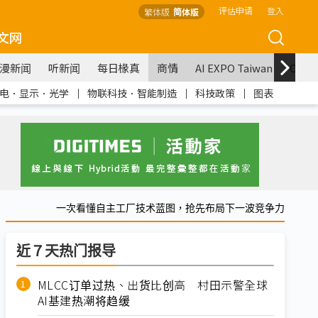
评估申请
登入
繁体版
简体版
文网
漫新闻
听新闻
每日椽真
商情
AI EXPO Taiwan
COM
电．显示．光学
｜
物联科技．智能制造
｜
科技政策
｜
图表
一次看懂自主工厂技术蓝图，抢先布局下一波竞争力
近７天热门报导
MLCC订单过热、出货比创高 村田示警全球
AI基建热潮将趋缓