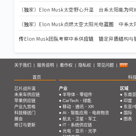
（独家）Elon Musk太空野心升温 台系太阳能为
（独家）Elon Musk点燃太空太阳光电蓝图 中系
传Elon Musk团队考察中系供应链 锁定异质结构与
关于我们
服务说明
着作权
隐私权
常见问题
|
|
|
|
|
首页
科
芯片战升温
产业
区域
未来车供应链
●
半导体．零组件
●
东南
苹果供应链
●
CarTech．绿能
●
印度
产业九宫格
●
移动．通讯．XR
●
东亚/
科技椽送门
●
AI．智能应用．电商物流
●
国际
展会
●
航太．卫星．军工
●
图表
修订与更新
●
IT．系统供应链
●
光电．显示．光学