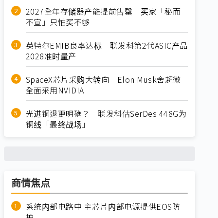
2027全年存储器产能提前售罄 买家「秘而
不宣」只怕买不够
英特尔EMIB良率达标 联发科第2代ASIC产品
2028准时量产
SpaceX芯片采购大转向 Elon Musk舍超微
全面采用NVIDIA
光进铜退更明确？ 联发科估SerDes 448G为
铜线「最终战场」
商情焦点
系统内部电路中 主芯片内部电源提供EOS防
护