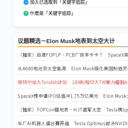
加入已选取到「关键字追踪」
什麽是「关键字追踪」
议题精选－Elon Musk地表到太空大计
（独家）自建FOPLP、PCB厂良率卡卡？ Space
从4680电池到太空能源 Elon Musk强化美国制造
英特尔加入Terafab计划 18A制程切入TW算力级别A
SpaceX传申请IPO估值冲1.75万亿美元 Elon M
（独家）TOPCon锁地表、HJT进军太空 Tesla携
车厂AI机器人擂台赛开战 Tesla Optimus对决NVI