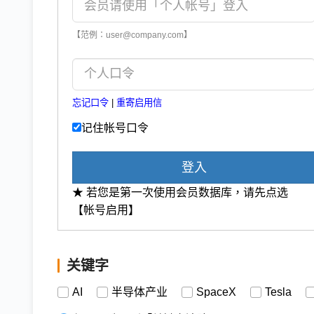
【范例：user@company.com】
忘记口令
|
重寄启用信
记住帐号口令
登入
★ 若您是第一次使用会员数据库，请先点选
【帐号启用】
关键字
AI
半导体产业
SpaceX
Tesla