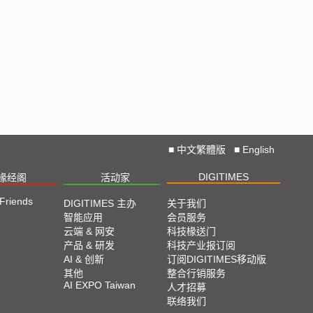
■
中文繁體版
■
English
DIGITIMES
椽经阁
活动家
 Friends
DIGITIMES 主办
关于我们
智能应用
会员服务
云端 & 网安
科技椽送门
产品 & 研发
科技产业报订阅
AI & 创新
订阅DIGITIMES移动版
其他
整合行销服务
AI EXPO Taiwan
人才招募
联络我们