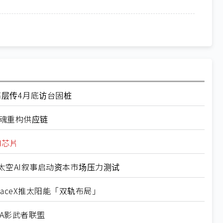
X高层传4月底访台固桩
灵魂重构供应链
I芯片
usk太空AI叙事启动资本市场压力测试
SpaceX推太阳能「双轨布局」
DIA影武者联盟