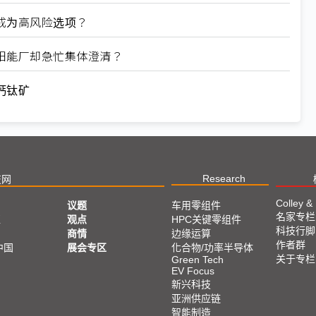
何成为高风险选项？
太阳能厂却急忙集体澄清？
钙钛矿
Research
技网
Colley &
议题
车用零组件
名家专栏
亚
观点
HPC关键零组件
科技行脚
商情
边缘运算
作者群
中国
展会专区
化合物/功率半导体
关于专栏
Green Tech
EV Focus
新兴科技
亚洲供应链
智能制造