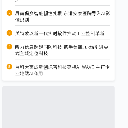
屏南偏乡智能韧性扎根 东港安泰医院导入AI影
像识别
英特蒙以新一代实时软件推动工业控制革新
昕力信息跨足国防科技 携手美商Juxta引进尖
端全域定位科技
台科大育成新创虎智科技亮相AI WAVE 主打企
业地端AI商用