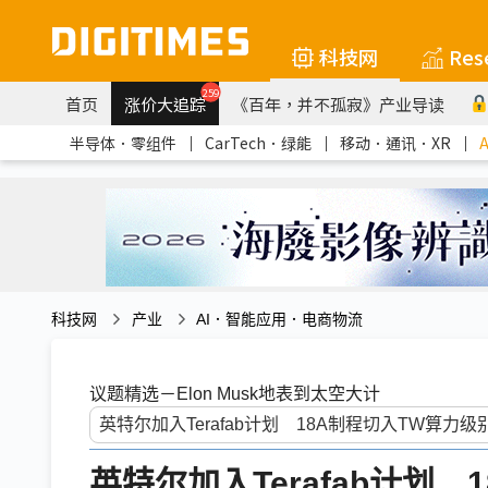
科技网
Res
259
首页
涨价大追踪
《百年，并不孤寂》产业导读
半导体．零组件
｜
CarTech．绿能
｜
移动．通讯．XR
｜
科技网
产业
AI．智能应用．电商物流
议题精选－Elon Musk地表到太空大计
英特尔加入Terafab计划 