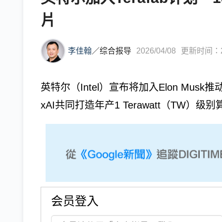
片
李佳翰
／
综合报导
2026/04/08
更新时间：202
英特尔（Intel）宣布将加入Elon Musk推动
xAI共同打造年产1 Terawatt（TW）
会员登入