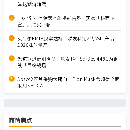
建热潮将趋缓
2027全年存储器产能提前售罄 买家「秘而不
宣」只怕买不够
英特尔EMIB良率达标 联发科第2代ASIC产品
2028准时量产
光进铜退更明确？ 联发科估SerDes 448G为铜
线「最终战场」
SpaceX芯片采购大转向 Elon Musk舍超微全面
采用NVIDIA
商情焦点