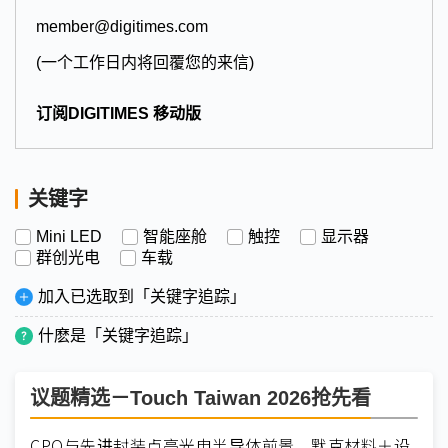
member@digitimes.com
(一个工作日内将回覆您的来信)
订阅DIGITIMES 移动版
关键字
Mini LED
智能座舱
触控
显示器
群创光电
车载
加入已选取到「关键字追踪」
什麽是「关键字追踪」
议题精选－Touch Taiwan 2026抢先看
CPO与先进封装点亮光电半导体前景 默克材料＋设