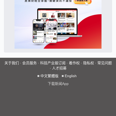
关于我们
·
会员服务
·
科技产业报订阅
·
着作权
·
隐私权
·
常见问题
·
人才招募
■
中文繁體版
■
English
下载新闻App