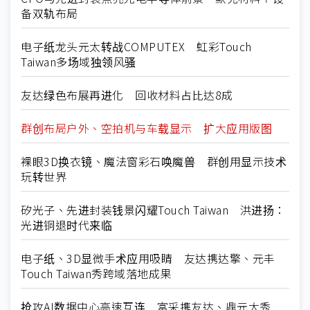
备双轨布局
电子纸龙头元太转战COMPUTEX 虹彩Touch
Taiwan多场域独领风骚
友达绿色布展再进化 回收材料占比达8成
群创布局户外、空拍机与车载显示 扩大应用版图
裸眼3D换衣镜、魔法窗彩石唤魔兽 群创用显示技术
玩转世界
矽光子、先进封装钱景闪耀Touch Taiwan 洪进扬：
光进铜退时代来临
电子纸、3D显微手术应用吸睛 友达携达擎、元丰
Touch Taiwan秀跨域落地成果
抢攻AI数据中心高速互连 富采携友达、鼎元大秀