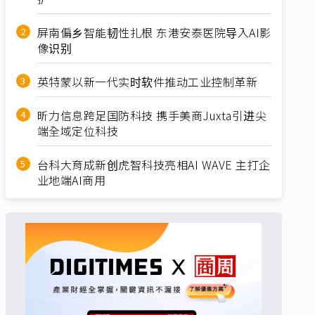
屏南偏乡智能韧性扎根 东港安泰医院导入AI影
像识别
英特蒙以新一代实时软件推动工业控制革新
昕力信息跨足国防科技 携手美商Juxta引进尖
端全域定位科技
台科大育成新创虎智科技亮相AI WAVE 主打企
业地端AI商用