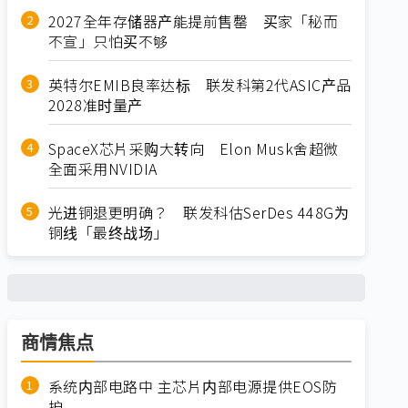
2027全年存储器产能提前售罄 买家「秘而
不宣」只怕买不够
英特尔EMIB良率达标 联发科第2代ASIC产品
2028准时量产
SpaceX芯片采购大转向 Elon Musk舍超微
全面采用NVIDIA
光进铜退更明确？ 联发科估SerDes 448G为
铜线「最终战场」
商情焦点
系统内部电路中 主芯片内部电源提供EOS防
护