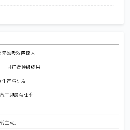
美元磁吸效应惊人
：一同打造顶级成果
台生产与研发
设备厂迎最强旺季
动转主动」