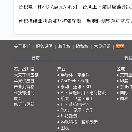
台积电、NVIDIA点亮AI明灯 台湾上下游供应链齐
台积描绘亚利桑那州扩张轮廓 当地封测聚落可望应
关于我们
服务说明
着作权
隐私权
常见问题
|
|
|
|
|
首页
科
芯片战升温
产业
区域
未来车供应链
●
半导体．零组件
●
东南
苹果供应链
●
CarTech．绿能
●
印度
产业九宫格
●
移动．通讯．XR
●
东亚/
科技椽送门
●
AI．智能应用．电商物流
●
国际
展会
●
航太．卫星．军工
●
图表
修订与更新
●
IT．系统供应链
●
光电．显示．光学
●
科技政策
●
物联科技．智能制造
●
图表