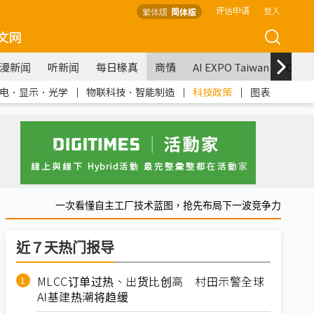
评估申请
登入
繁体版
简体版
文网
漫新闻
听新闻
每日椽真
商情
AI EXPO Taiwan
COM
电．显示．光学
｜
物联科技．智能制造
｜
科技政策
｜
图表
一次看懂自主工厂技术蓝图，抢先布局下一波竞争力
近７天热门报导
MLCC订单过热、出货比创高 村田示警全球
AI基建热潮将趋缓