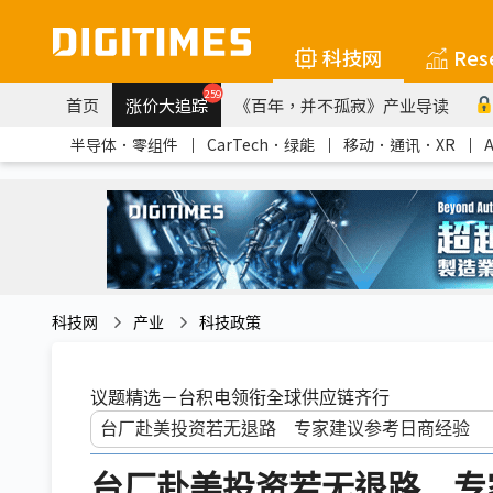
科技网
Res
259
首页
涨价大追踪
《百年，并不孤寂》产业导读
半导体．零组件
｜
CarTech．绿能
｜
移动．通讯．XR
｜
科技网
产业
科技政策
议题精选－台积电领衔全球供应链齐行
台厂赴美投资若无退路 专