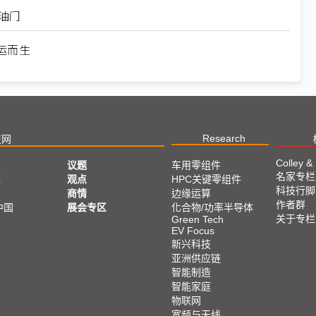
踩油门
运而生
Research
技网
Colley &
议题
车用零组件
名家专栏
亚
观点
HPC关键零组件
科技行脚
商情
边缘运算
作者群
中国
展会专区
化合物/功率半导体
关于专栏
Green Tech
EV Focus
新兴科技
亚洲供应链
智能制造
智能家庭
物联网
宽频与无线