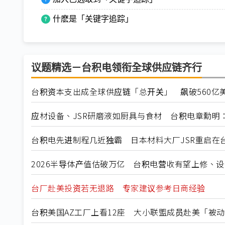
什麽是「关键字追踪」
议题精选－台积电领衔全球供应链齐行
台积资本支出成全球供应链「总开关」 飙破560亿
应材设备、JSR研磨液如厨具与食材 台积电章勳明
台积电先进制程几近独霸 日本材料大厂JSR重启在
2026半导体产值估破万亿 台积电营收有望上修、
台厂赴美投资若无退路 专家建议参考日商经验
台积美国AZ工厂上看12座 大小联盟成员赴美「被