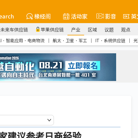
earch
椽经阁
活动家
影音
英
未来车供应链
苹果供应链
产业
区域
议题
观点
AI．智能应用．电商物流
｜
航太．卫星．军工
｜
IT．系统供应链
｜
光
家建议参考日商经验