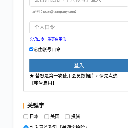
【范例：user@company.com】
忘记口令
|
重寄启用信
记住帐号口令
登入
★ 若您是第一次使用会员数据库，请先点选
【帐号启用】
关键字
日本
美国
投资
加入已选取到「关键字追踪」