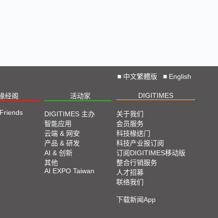
■
中文繁體版
■
English
DIGITIMES
椽经阁
活动家
 Friends
DIGITIMES 主办
关于我们
智能应用
会员服务
云端 & 网安
科技椽送门
产品 & 研发
科技产业报订阅
AI & 创新
订阅DIGITIMES移动版
其他
整合行销服务
AI EXPO Taiwan
人才招募
联络我们
下载新闻App