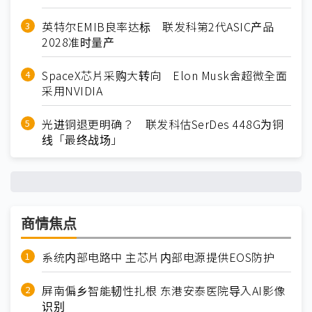
英特尔EMIB良率达标 联发科第2代ASIC产品
2028准时量产
SpaceX芯片采购大转向 Elon Musk舍超微全面
采用NVIDIA
光进铜退更明确？ 联发科估SerDes 448G为铜
线「最终战场」
商情焦点
系统内部电路中 主芯片内部电源提供EOS防护
屏南偏乡智能韧性扎根 东港安泰医院导入AI影像
识别