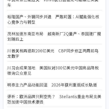
车
裕隆国产、外销同步并进 严陈莉莲：AI赋能强化核
心竞争力与转型
茂林加速东南亚布局 越南新厂2Q量产、泰国建厂规
划随后上
川普关税再退款206亿美元 CBP同步修正两周前乌
龙数字
川习会成果落地 美国拟对300亿美元中国商品降税
徵询公众意见
明泰主力产品动能回温 2026年获利重返成长轨道
评析：欧洲品牌只剩空壳？ Stellantis重金布局北美
恐加速中国技术渗透