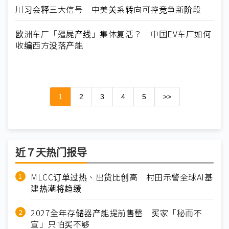
川习会释三大信号 中美关系转向可控竞争新阶段
欧洲车厂「殭屍产线」集体复活？ 中国EV车厂如何
收编西方没落产能
1
2
3
4
5
>>
近７天热门报导
MLCC订单过热、出货比创高 村田示警全球AI基
建热潮将趋缓
2027全年存储器产能提前售罄 买家「秘而不
宣」只怕买不够