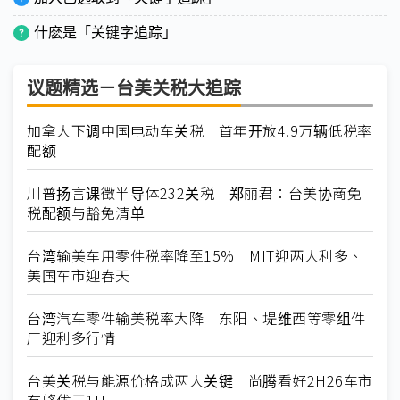
什麽是「关键字追踪」
议题精选－台美关税大追踪
加拿大下调中国电动车关税 首年开放4.9万辆低税率
配额
川普扬言课徵半导体232关税 郑丽君：台美协商免
税配额与豁免清单
台湾输美车用零件税率降至15% MIT迎两大利多、
美国车市迎春天
台湾汽车零件输美税率大降 东阳、堤维西等零组件
厂迎利多行情
台美关税与能源价格成两大关键 尚腾看好2H26车市
有望优于1H