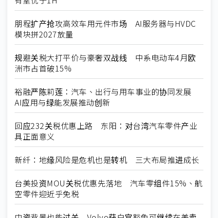
朋程扩产抢攻高效车用元件市场 AI服务器与HVDC
模块拼2027放量
规避关税大打平价与豪奢双战线 中系电动车4月欧
洲市占首破15%
裕融严陈莉莲：汽车、出行与用车事业的协同发展
AI应用与绿能发展推动创新
回应232关税优惠上路 东阳：对台湾汽车零件产业
具正面意义
新纤：地缘风险是危机也是转机 三大布局推进成长
台美投资MOU关税优惠先落地 汽车零组件15%、航
空零件迎近乎免税
中资背景也能过关 Volvo获白宫豁免可继续在美卖