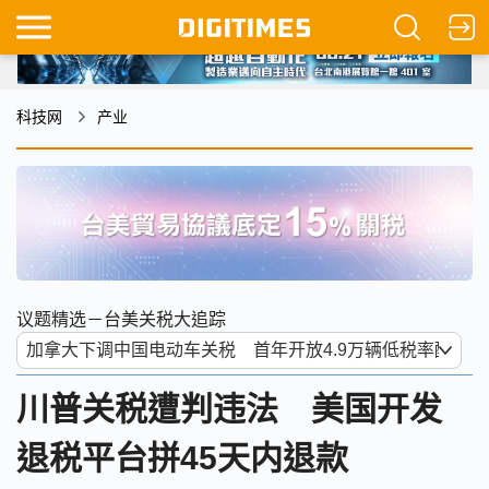
科技网
产业
议题精选－台美关税大追踪
川普关税遭判违法 美国开发
退税平台拼45天内退款