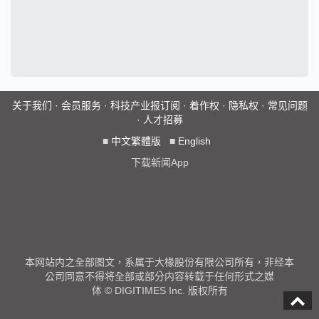
关于我们
·
会员服务
·
科技产业报订阅
·
着作权
·
隐私权
·
常见问题
·
人才招募
■
中文繁體版
■
English
下载新闻App
本网站内之全部图文，系属于大椽股份有限公司所有，非经本
公司同意不得将全部或部分内容转载于任何形式之媒
体 © DIGITIMES Inc. 版权所有