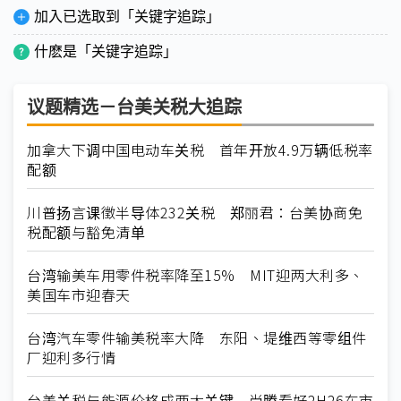
加入已选取到「关键字追踪」
什麽是「关键字追踪」
议题精选－台美关税大追踪
加拿大下调中国电动车关税 首年开放4.9万辆低税率
配额
川普扬言课徵半导体232关税 郑丽君：台美协商免
税配额与豁免清单
台湾输美车用零件税率降至15% MIT迎两大利多、
美国车市迎春天
台湾汽车零件输美税率大降 东阳、堤维西等零组件
厂迎利多行情
台美关税与能源价格成两大关键 尚腾看好2H26车市