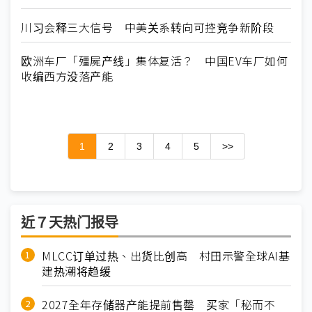
川习会释三大信号 中美关系转向可控竞争新阶段
欧洲车厂「殭屍产线」集体复活？ 中国EV车厂如何
收编西方没落产能
1
2
3
4
5
>>
近７天热门报导
MLCC订单过热、出货比创高 村田示警全球AI基
建热潮将趋缓
2027全年存储器产能提前售罄 买家「秘而不