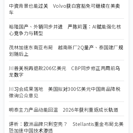
中资背景也能过关 Volvo获白宫豁免可继续在美卖
车
裕隆国产、外销同步并进 严陈莉莲：AI赋能强化核
心竞争力与转型
茂林加速东南亚布局 越南新厂2Q量产、泰国建厂规
划随后上
川普关税再退款206亿美元 CBP同步修正两周前乌
龙数字
川习会成果落地 美国拟对300亿美元中国商品降税
徵询公众意见
明泰主力产品动能回温 2026年获利重返成长轨道
评析：欧洲品牌只剩空壳？ Stellantis重金布局北美
恐加速中国技术渗透