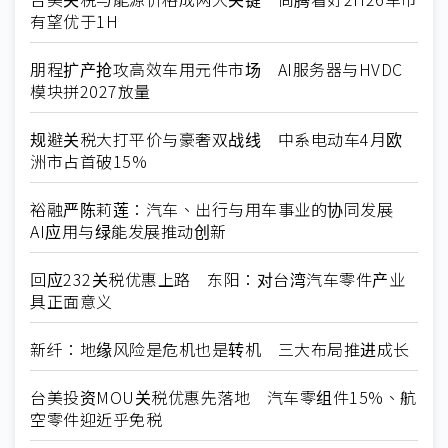
有望优于1H
朋程扩产抢攻高效车用元件市场 AI服务器与HVDC
模块拼2027放量
规避关税大打平价与豪奢双战线 中系电动车4月欧
洲市占首破15%
裕融严陈莉莲：汽车、出行与用车事业的协同发展
AI应用与绿能发展推动创新
回应232关税优惠上路 东阳：对台湾汽车零件产业
具正面意义
新纤：地缘风险是危机也是转机 三大布局推进成长
台美投资MOU关税优惠先落地 汽车零组件15%、航
空零件迎近乎免税