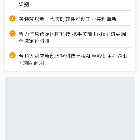
识别
英特蒙以新一代实时软件推动工业控制革新
昕力信息跨足国防科技 携手美商Juxta引进尖端
全域定位科技
台科大育成新创虎智科技亮相AI WAVE 主打企业
地端AI商用