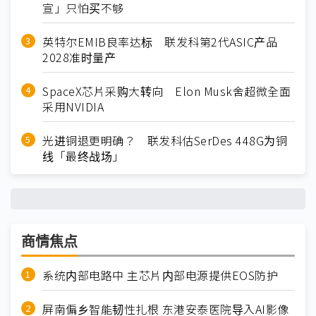
宣」只怕买不够
英特尔EMIB良率达标 联发科第2代ASIC产品
2028准时量产
SpaceX芯片采购大转向 Elon Musk舍超微全面
采用NVIDIA
光进铜退更明确？ 联发科估SerDes 448G为铜
线「最终战场」
商情焦点
系统内部电路中 主芯片内部电源提供EOS防护
屏南偏乡智能韧性扎根 东港安泰医院导入AI影像