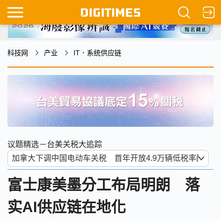
科技网
产业
IT．系统供应链
议题精选－台美关税大追踪
富士康美墨分工布局明朗 落
实AI供应链在地化