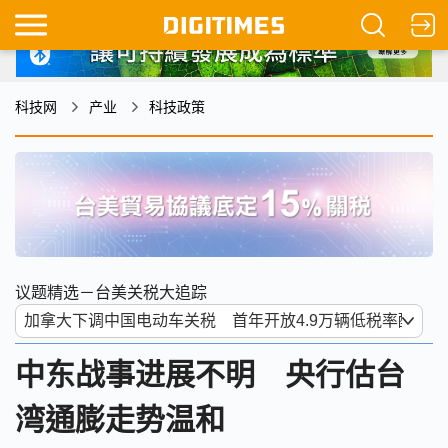
科技网
产业
科技政策
议题精选－台美关税大追踪
中东战事进展不明 央行估台
湾通膨走势温和