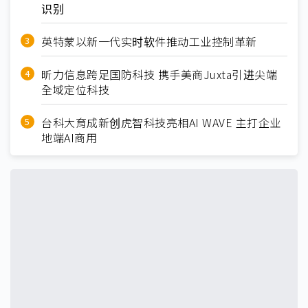
识别
英特蒙以新一代实时软件推动工业控制革新
昕力信息跨足国防科技 携手美商Juxta引进尖端
全域定位科技
台科大育成新创虎智科技亮相AI WAVE 主打企业
地端AI商用