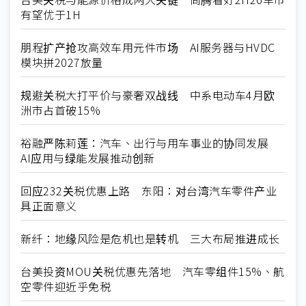
有望优于1H
朋程扩产抢攻高效车用元件市场 AI服务器与HVDC
模块拼2027放量
规避关税大打平价与豪奢双战线 中系电动车4月欧
洲市占首破15%
裕融严陈莉莲：汽车、出行与用车事业的协同发展
AI应用与绿能发展推动创新
回应232关税优惠上路 东阳：对台湾汽车零件产业
具正面意义
新纤：地缘风险是危机也是转机 三大布局推进成长
台美投资MOU关税优惠先落地 汽车零组件15%、航
空零件迎近乎免税