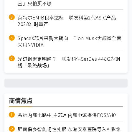
宣」只怕买不够
英特尔EMIB良率达标 联发科第2代ASIC产品
2028准时量产
SpaceX芯片采购大转向 Elon Musk舍超微全面
采用NVIDIA
光进铜退更明确？ 联发科估SerDes 448G为铜
线「最终战场」
商情焦点
系统内部电路中 主芯片内部电源提供EOS防护
屏南偏乡智能韧性扎根 东港安泰医院导入AI影像