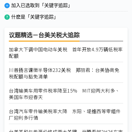
加入已选取到「关键字追踪」
什麽是「关键字追踪」
议题精选－台美关税大追踪
加拿大下调中国电动车关税 首年开放4.9万辆低税率
配额
川普扬言课徵半导体232关税 郑丽君：台美协商免
税配额与豁免清单
台湾输美车用零件税率降至15% MIT迎两大利多、
美国车市迎春天
台湾汽车零件输美税率大降 东阳、堤维西等零组件
厂迎利多行情
台美关税与能源价格成两大关键 尚腾看好2H26车市