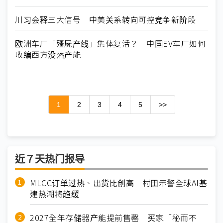
川习会释三大信号 中美关系转向可控竞争新阶段
欧洲车厂「殭屍产线」集体复活？ 中国EV车厂如何
收编西方没落产能
1
2
3
4
5
>>
近７天热门报导
MLCC订单过热、出货比创高 村田示警全球AI基
建热潮将趋缓
2027全年存储器产能提前售罄 买家「秘而不