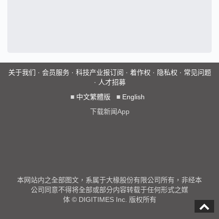
关于我们
·
会员服务
·
科技产业报订阅
·
着作权
·
隐私权
·
常见问题
·
人才招募
■
中文繁體版
■
English
下载新闻App
本网站内之全部图文，系属于大椽股份有限公司所有，非经本
公司同意不得将全部或部分内容转载于任何形式之媒
体 © DIGITIMES Inc. 版权所有