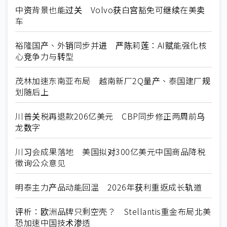
中资背景也能过关 Volvo获白宫豁免可继续在美卖
车
裕隆国产、外销同步并进 严陈莉莲：AI赋能强化核
心竞争力与转型
茂林加速东南亚布局 越南新厂2Q量产、泰国建厂规
划随后上
川普关税再退款206亿美元 CBP同步修正两周前乌
龙数字
川习会成果落地 美国拟对300亿美元中国商品降税
徵询公众意见
明泰主力产品动能回温 2026年获利重返成长轨道
评析：欧洲品牌只剩空壳？ Stellantis重金布局北美
恐加速中国技术渗透