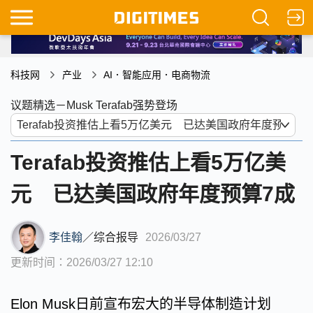
科技网
产业
AI．智能应用．电商物流
议题精选－Musk Terafab强势登场
Terafab投资推估上看5万亿美
元 已达美国政府年度预算7成
李佳翰
／
综合报导
2026/03/27
更新时间：2026/03/27 12:10
Elon Musk日前宣布宏大的半导体制造计划