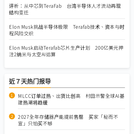
评析：从中芯到TeraFab 台湾半导体人才流动再现
结构变迁
Elon Musk挑战半导体极限 Terafab技术、资本与时
程风险交织
Elon Musk启动Terafab芯片生产计划 200亿美元押
注2纳米与太空AI运算
近７天热门报导
MLCC订单过热、出货比创高 村田示警全球AI基
建热潮将趋缓
2027全年存储器产能提前售罄 买家「秘而不
宣」只怕买不够