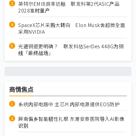
英特尔EMIB良率达标 联发科第2代ASIC产品
2028准时量产
SpaceX芯片采购大转向 Elon Musk舍超微全面
采用NVIDIA
光进铜退更明确？ 联发科估SerDes 448G为铜
线「最终战场」
商情焦点
系统内部电路中 主芯片内部电源提供EOS防护
屏南偏乡智能韧性扎根 东港安泰医院导入AI影像
识别