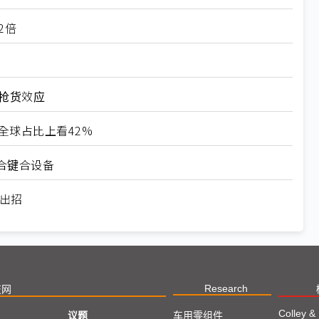
2倍
发抢货效应
28全球占比上看42%
合键合设备
频出招
Research
技网
Colley &
议题
车用零组件