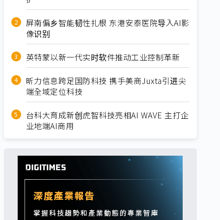
屏南偏乡智能韧性扎根 东港安泰医院导入AI影
像识别
英特蒙以新一代实时软件推动工业控制革新
昕力信息跨足国防科技 携手美商Juxta引进尖
端全域定位科技
台科大育成新创虎智科技亮相AI WAVE 主打企
业地端AI商用