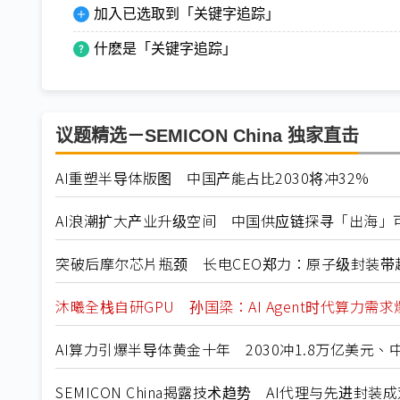
加入已选取到「关键字追踪」
什麽是「关键字追踪」
议题精选－SEMICON China 独家直击
AI重塑半导体版图 中国产能占比2030将冲32%
AI浪潮扩大产业升级空间 中国供应链探寻「出海」
突破后摩尔芯片瓶颈 长电CEO郑力：原子级封装带
沐曦全栈自研GPU 孙国梁：AI Agent时代算力需
AI算力引爆半导体黄金十年 2030冲1.8万亿美元
SEMICON China揭露技术趋势 AI代理与先进封装