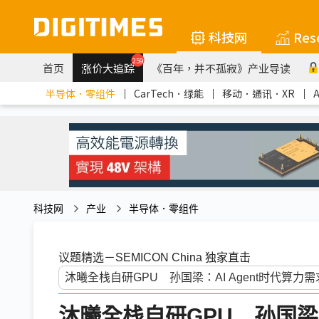
科技网
Res
259
首页
涨价大追踪
《百年，并不孤寂》产业导读
半导体．零组件
｜
CarTech．绿能
｜
移动．通讯．XR
｜
科技网
产业
半导体．零组件
议题精选－SEMICON China 独家直击
沐曦全栈自研GPU 孙国梁：