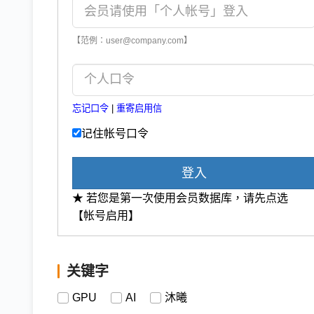
【范例：user@company.com】
忘记口令
|
重寄启用信
记住帐号口令
登入
★ 若您是第一次使用会员数据库，请先点选
【帐号启用】
关键字
GPU
AI
沐曦