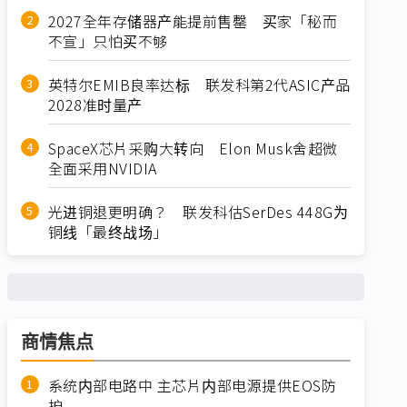
2027全年存储器产能提前售罄 买家「秘而
不宣」只怕买不够
英特尔EMIB良率达标 联发科第2代ASIC产品
2028准时量产
SpaceX芯片采购大转向 Elon Musk舍超微
全面采用NVIDIA
光进铜退更明确？ 联发科估SerDes 448G为
铜线「最终战场」
商情焦点
系统内部电路中 主芯片内部电源提供EOS防
护