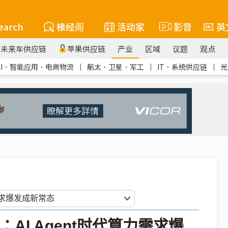
earch
椽经阁
活动家
影音
英
未来车供应链
苹果供应链
产业
区域
议题
观点
AI．智能应用．电商物流
｜
航太．卫星．军工
｜
IT．系统供应链
｜
光
AI Agent时代算力需求爆