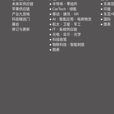
未来车供应链
●
半导体．零组件
●
东南
苹果供应链
●
CarTech．绿能
●
印度
产业九宫格
●
移动．通讯．XR
●
东亚/
科技椽送门
●
AI．智能应用．电商物流
●
国际
展会
●
航太．卫星．军工
●
图表
修订与更新
●
IT．系统供应链
●
光电．显示．光学
●
科技政策
●
物联科技．智能制造
●
图表