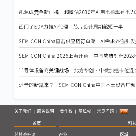
能源成竞争新门槛 超微估2030年AI用电逾现有电力
西门子EDA力推AI代理 芯片设计周期缩短一半
SEMICON China直击供应链订单潮 AI需求外溢引
SEMICON China 2026上海开幕 中国成熟制程20
半导体设备商关键战场 北方华创、中微加速卡位混
消音的新凯来？ SEMICON China中国本土设备厂
关于我们
服务说明
着作权
隐私权
常见问题
|
|
|
|
|
首页
科
芯片战升温
产业
区域