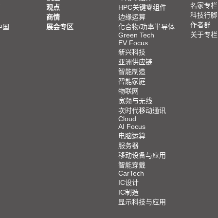
名家专栏
亚
观点
HPC关键零组件
科技行脚
商情
边缘运算
作者群
中国
展会专区
化合物/功率半导体
关于专栏
Green Tech
EV Focus
新兴科技
亚洲供应链
智能制造
智能家庭
物联网
宽频与无线
次时代移动通讯
Cloud
AI Focus
电脑运算
服务器
移动设备与应用
智能穿戴
CarTech
IC设计
IC制造
显示科技与应用