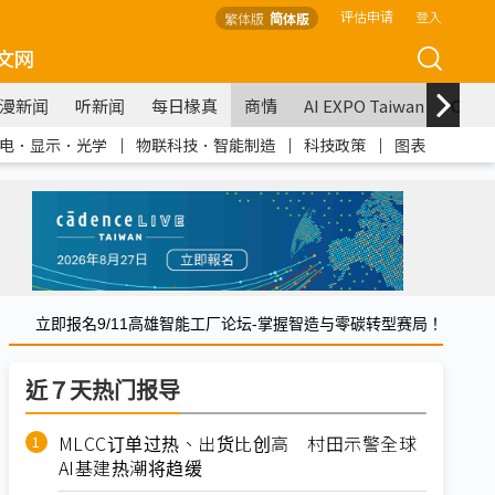
评估申请
登入
繁体版
简体版
文网
漫新闻
听新闻
每日椽真
商情
AI EXPO Taiwan
COM
电．显示．光学
｜
物联科技．智能制造
｜
科技政策
｜
图表
立即报名9/11高雄智能工厂论坛-掌握智造与零碳转型赛局！
近７天热门报导
MLCC订单过热、出货比创高 村田示警全球
AI基建热潮将趋缓