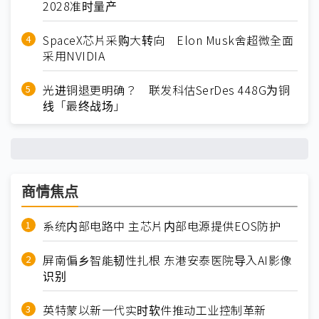
2028准时量产
SpaceX芯片采购大转向 Elon Musk舍超微全面
采用NVIDIA
光进铜退更明确？ 联发科估SerDes 448G为铜
线「最终战场」
商情焦点
系统内部电路中 主芯片内部电源提供EOS防护
屏南偏乡智能韧性扎根 东港安泰医院导入AI影像
识别
英特蒙以新一代实时软件推动工业控制革新