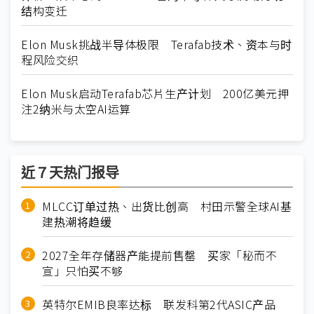
结构变迁
Elon Musk挑战半导体极限 Terafab技术、资本与时
程风险交织
Elon Musk启动Terafab芯片生产计划 200亿美元押
注2纳米与太空AI运算
近７天热门报导
MLCC订单过热、出货比创高 村田示警全球AI基
建热潮将趋缓
2027全年存储器产能提前售罄 买家「秘而不
宣」只怕买不够
英特尔EMIB良率达标 联发科第2代ASIC产品