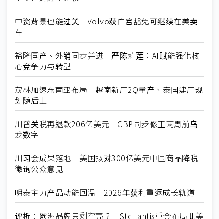
中资背景也能过关 Volvo获白宫豁免可继续在美卖
车
裕隆国产、外销同步并进 严陈莉莲：AI赋能强化核
心竞争力与转型
茂林加速东南亚布局 越南新厂2Q量产、泰国建厂规
划随后上
川普关税再退款206亿美元 CBP同步修正两周前乌
龙数字
川习会成果落地 美国拟对300亿美元中国商品降税
徵询公众意见
明泰主力产品动能回温 2026年获利重返成长轨道
评析：欧洲品牌只剩空壳？ Stellantis重金布局北美