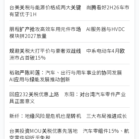
台美关税与能源价格成两大关键 尚腾看好2H26车市
有望优于1H
朋程扩产抢攻高效车用元件市场 AI服务器与HVDC
模块拼2027放量
规避关税大打平价与豪奢双战线 中系电动车4月欧
洲市占首破15%
裕融严陈莉莲：汽车、出行与用车事业的协同发展
AI应用与绿能发展推动创新
回应232关税优惠上路 东阳：对台湾汽车零件产业
具正面意义
新纤：地缘风险是危机也是转机 三大布局推进成长
台美投资MOU关税优惠先落地 汽车零组件15%、航
空零件迎近乎免税