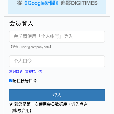
会员登入
【范例：user@company.com】
忘记口令
|
重寄启用信
记住帐号口令
登入
★ 若您是第一次使用会员数据库，请先点选
【帐号启用】