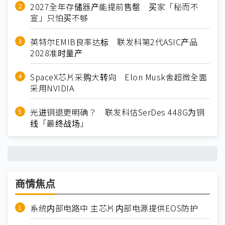
2027全年存储器产能提前售罄 买家「秘而不
宣」只怕买不够
英特尔EMIB良率达标 联发科第2代ASIC产品
2028准时量产
SpaceX芯片采购大转向 Elon Musk舍超微全面
采用NVIDIA
光进铜退更明确？ 联发科估SerDes 448G为铜
线「最终战场」
商情焦点
系统内部电路中 主芯片内部电源提供EOS防护