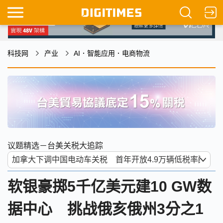
科技网
产业
AI．智能应用．电商物流
议题精选－台美关税大追踪
软银豪掷5千亿美元建10 GW数
据中心 挑战俄亥俄州3分之1