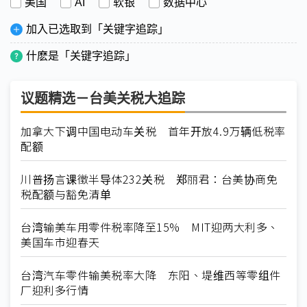
美国
AI
软银
数据中心
加入已选取到「关键字追踪」
什麽是「关键字追踪」
议题精选－台美关税大追踪
加拿大下调中国电动车关税 首年开放4.9万辆低税率
配额
川普扬言课徵半导体232关税 郑丽君：台美协商免
税配额与豁免清单
台湾输美车用零件税率降至15% MIT迎两大利多、
美国车市迎春天
台湾汽车零件输美税率大降 东阳、堤维西等零组件
厂迎利多行情