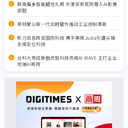
屏南偏乡智能韧性扎根 东港安泰医院导入AI影像
识别
英特蒙以新一代实时软件推动工业控制革新
昕力信息跨足国防科技 携手美商Juxta引进尖端
全域定位科技
台科大育成新创虎智科技亮相AI WAVE 主打企业
地端AI商用