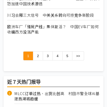
恐加速中国技术渗透
川习会释三大信号 中美关系转向可控竞争新阶段
欧洲车厂「殭屍产线」集体复活？ 中国EV车厂如何
收编西方没落产能
1
2
3
4
5
>>
近７天热门报导
MLCC订单过热、出货比创高 村田示警全球AI基
建热潮将趋缓