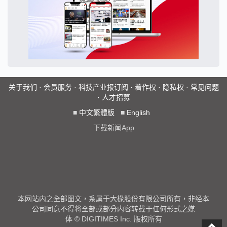
关于我们
·
会员服务
·
科技产业报订阅
·
着作权
·
隐私权
·
常见问题
·
人才招募
■
中文繁體版
■
English
下载新闻App
本网站内之全部图文，系属于大椽股份有限公司所有，非经本
公司同意不得将全部或部分内容转载于任何形式之媒
体 © DIGITIMES Inc. 版权所有