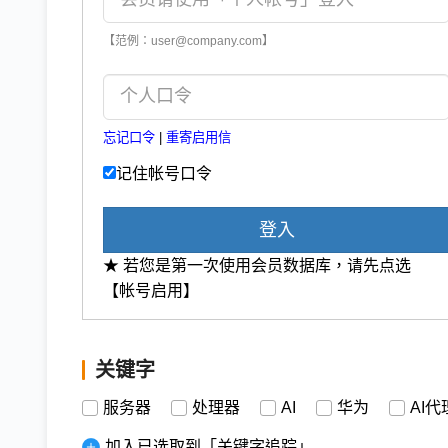
【范例：user@company.com】
忘记口令
|
重寄启用信
记住帐号口令
登入
★ 若您是第一次使用会员数据库，请先点选
【帐号启用】
关键字
服务器
处理器
AI
华为
AI代
加入已选取到「关键字追踪」