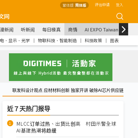
评估申请
登入
繁体版
简体版
文网
漫新闻
听新闻
每日椽真
商情
AI EXPO Taiwan
COM
电．显示．光学
｜
物联科技．智能制造
｜
科技政策
｜
图表
联发科设计观点 应材材料创新 独家开讲 破除AI芯片供应链
近７天热门报导
MLCC订单过热、出货比创高 村田示警全球
AI基建热潮将趋缓