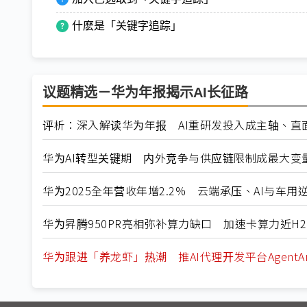
什麽是「关键字追踪」
议题精选－华为年报揭示AI长征路
评析：深入解读华为年报 AI重研发投入成主轴、直
华为AI转型关键期 内外竞争与供应链限制成最大变
华为2025全年营收年增2.2% 云端承压、AI与车用
华为昇腾950PR亮相弥补算力缺口 加速卡算力近H2
华为跟进「养龙虾」热潮 推AI代理开发平台AgentAr