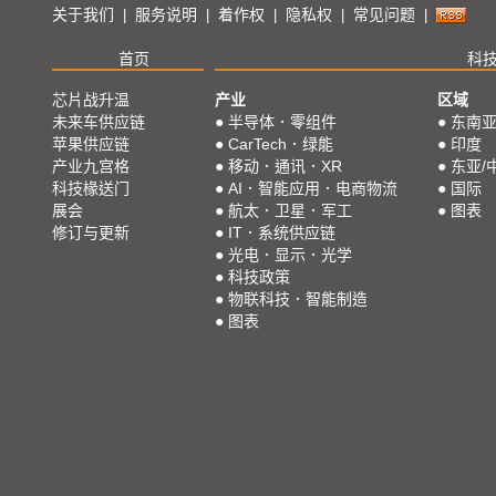
关于我们
服务说明
着作权
隐私权
常见问题
|
|
|
|
|
首页
科
芯片战升温
产业
区域
未来车供应链
●
半导体．零组件
●
东南
苹果供应链
●
CarTech．绿能
●
印度
产业九宫格
●
移动．通讯．XR
●
东亚/
科技椽送门
●
AI．智能应用．电商物流
●
国际
展会
●
航太．卫星．军工
●
图表
修订与更新
●
IT．系统供应链
●
光电．显示．光学
●
科技政策
●
物联科技．智能制造
●
图表