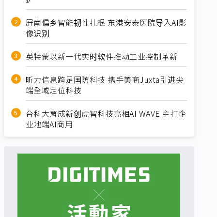
屏南偏乡智能韧性扎根 东港安泰医院导入AI影
像识别
英特蒙以新一代实时软件推动工业控制革新
昕力信息跨足国防科技 携手美商Juxta引进尖
端全域定位科技
台科大育成新创虎智科技亮相AI WAVE 主打企
业地端AI商用