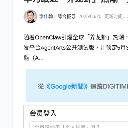
李佳翰
／
综合报导
2026/03/20
更新时间：202
随着OpenClaw引爆全球「养龙虾」热
发平台AgentArts公开测试版，并预定
能（A...
会员登入