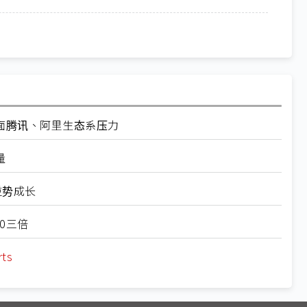
面腾讯、阿里生态系压力
量
逆势成长
0三倍
ts