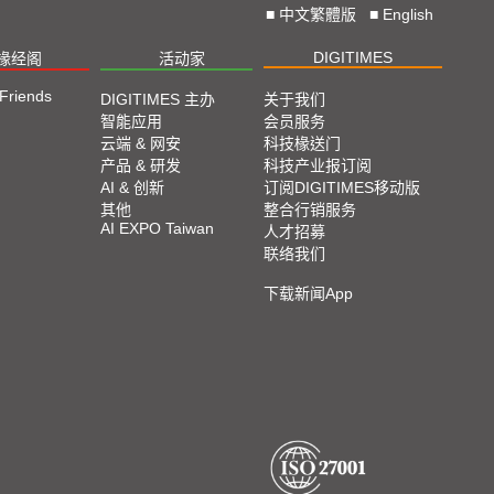
■
中文繁體版
■
English
DIGITIMES
椽经阁
活动家
 Friends
DIGITIMES 主办
关于我们
智能应用
会员服务
云端 & 网安
科技椽送门
产品 & 研发
科技产业报订阅
AI & 创新
订阅DIGITIMES移动版
其他
整合行销服务
AI EXPO Taiwan
人才招募
联络我们
下载新闻App