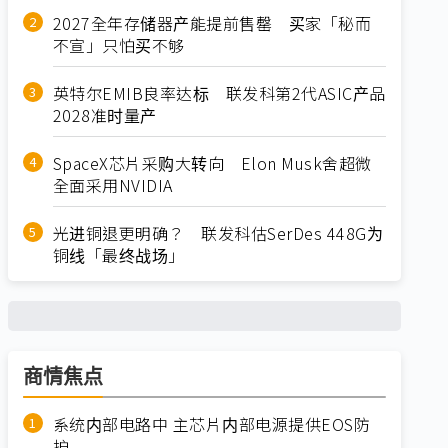
2027全年存储器产能提前售罄 买家「秘而
不宣」只怕买不够
英特尔EMIB良率达标 联发科第2代ASIC产品
2028准时量产
SpaceX芯片采购大转向 Elon Musk舍超微
全面采用NVIDIA
光进铜退更明确？ 联发科估SerDes 448G为
铜线「最终战场」
商情焦点
系统内部电路中 主芯片内部电源提供EOS防
护