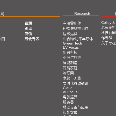
Research
技网
Colley &
议题
车用零组件
名家专栏
亚
观点
HPC关键零组件
科技行脚
商情
边缘运算
作者群
中国
展会专区
化合物/功率半导体
关于专栏
Green Tech
EV Focus
新兴科技
亚洲供应链
智能制造
智能家庭
物联网
宽频与无线
次时代移动通讯
Cloud
AI Focus
电脑运算
服务器
移动设备与应用
智能穿戴