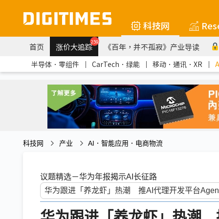
科技网
Res
259
首页
涨价大追踪
《百年，并不孤寂》产业导读
半导体．零组件
｜
CarTech．绿能
｜
移动．通讯．XR
｜
科技网
产业
AI．智能应用．电商物流
议题精选－华为年报揭示AI长征路
华为跟进「养龙虾」热潮 推A