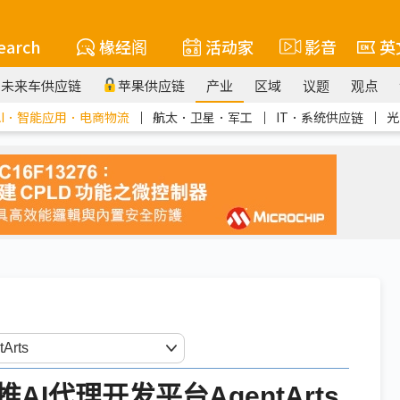
earch
椽经阁
活动家
影音
英
未来车供应链
苹果供应链
产业
区域
议题
观点
AI．智能应用．电商物流
｜
航太．卫星．军工
｜
IT．系统供应链
｜
光
I代理开发平台AgentArts