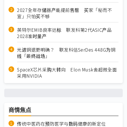
2027全年存储器产能提前售罄 买家「秘而不
宣」只怕买不够
英特尔EMIB良率达标 联发科第2代ASIC产品
2028准时量产
光进铜退更明确？ 联发科估SerDes 448G为铜
线「最终战场」
SpaceX芯片采购大转向 Elon Musk舍超微全面
采用NVIDIA
商情焦点
传统中医药在预防医学与数码健康的新定位