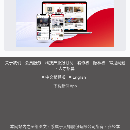
关于我们
·
会员服务
·
科技产业报订阅
·
着作权
·
隐私权
·
常见问题
·
人才招募
■
中文繁體版
■
English
下载新闻App
本网站内之全部图文，系属于大椽股份有限公司所有，非经本