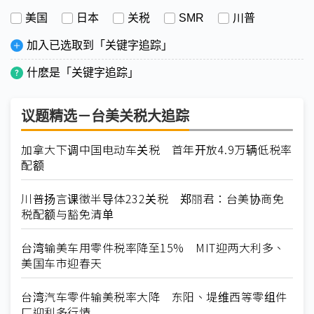
美国
日本
关税
SMR
川普
加入已选取到「关键字追踪」
什麽是「关键字追踪」
议题精选－台美关税大追踪
加拿大下调中国电动车关税 首年开放4.9万辆低税率
配额
川普扬言课徵半导体232关税 郑丽君：台美协商免
税配额与豁免清单
台湾输美车用零件税率降至15% MIT迎两大利多、
美国车市迎春天
台湾汽车零件输美税率大降 东阳、堤维西等零组件
厂迎利多行情