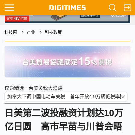
科技网
产业
科技政策
议题精选－台美关税大追踪
日美第二波投融资计划达10万
亿日圆 高市早苗与川普会晤