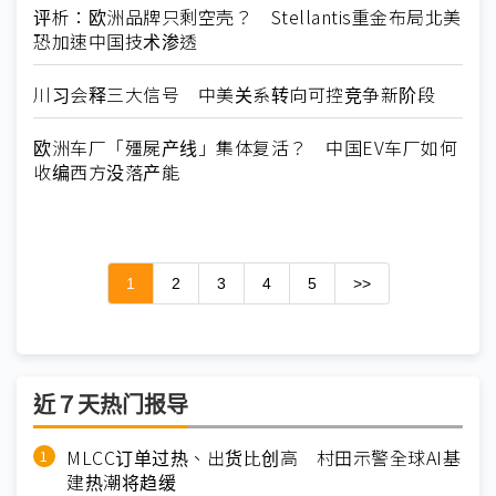
评析：欧洲品牌只剩空壳？ Stellantis重金布局北美
恐加速中国技术渗透
川习会释三大信号 中美关系转向可控竞争新阶段
欧洲车厂「殭屍产线」集体复活？ 中国EV车厂如何
收编西方没落产能
1
2
3
4
5
>>
近７天热门报导
MLCC订单过热、出货比创高 村田示警全球AI基
建热潮将趋缓