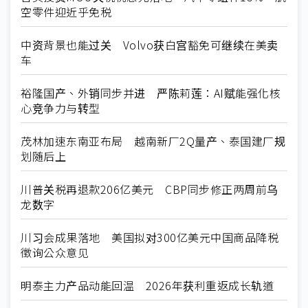
空零件迎近乎免税
中资背景也能过关 Volvo获白宫豁免可继续在美卖
车
裕隆国产、外销同步并进 严陈莉莲：AI赋能强化核
心竞争力与转型
茂林加速东南亚布局 越南新厂2Q量产、泰国建厂规
划随后上
川普关税再退款206亿美元 CBP同步修正两周前乌
龙数字
川习会成果落地 美国拟对300亿美元中国商品降税
徵询公众意见
明泰主力产品动能回温 2026年获利重返成长轨道