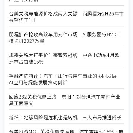
台美关税与能源价格成两大关键 尚腾看好2H26车市
有望优于1H
朋程扩产抢攻高效车用元件市场 AI服务器与HVDC
模块拼2027放量
规避关税大打平价与豪奢双战线 中系电动车4月欧
洲市占首破15%
裕融严陈莉莲：汽车、出行与用车事业的协同发展
AI应用与绿能发展推动创新
回应232关税优惠上路 东阳：对台湾汽车零件产业
具正面意义
新纤：地缘风险是危机也是转机 三大布局推进成长
台美投资MOU关税优惠先落地 汽车零组件15%、航