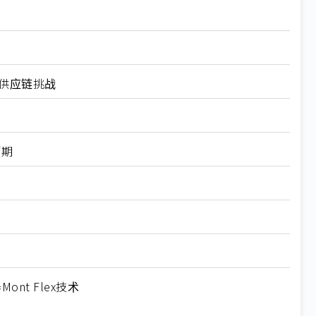
与供应链挑战
预期
t Flex技术