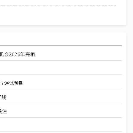
机会2026年亮相
万片远低预期
产线
关注