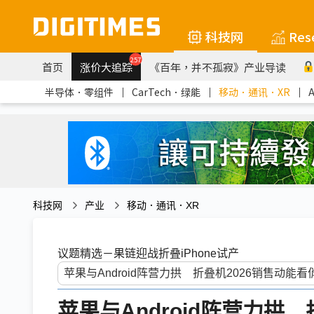
科技网
Res
257
首页
涨价大追踪
《百年，并不孤寂》产业导读
半导体．零组件
｜
CarTech．绿能
｜
移动．通讯．XR
｜
科技网
产业
移动．通讯．XR
议题精选－果链迎战折叠iPhone试产
苹果与Android阵营力拱