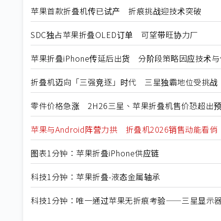
苹果首款折叠机传已试产 折痕挑战迎技术突破
SDC独占苹果折叠OLED订单 可望带旺协力厂
苹果折叠iPhone传延后出货 分阶段策略因应技术
折叠机迈向「三强竞逐」时代 三星独霸地位受挑战
零件价格急涨 2H26三星、苹果折叠机售价恐超出
苹果与Android阵营力拱 折叠机2026销售动能看俏
图表1分钟：苹果折叠iPhone供应链
科技1分钟：苹果折叠-液态金属轴承
科技1分钟：唯一通过苹果无折痕考验——三星显示器Mon