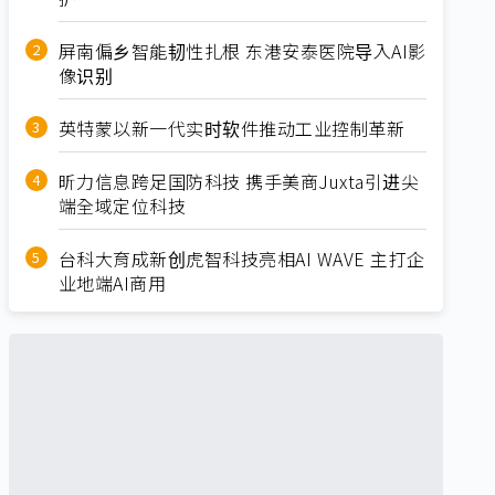
屏南偏乡智能韧性扎根 东港安泰医院导入AI影
像识别
英特蒙以新一代实时软件推动工业控制革新
昕力信息跨足国防科技 携手美商Juxta引进尖
端全域定位科技
台科大育成新创虎智科技亮相AI WAVE 主打企
业地端AI商用