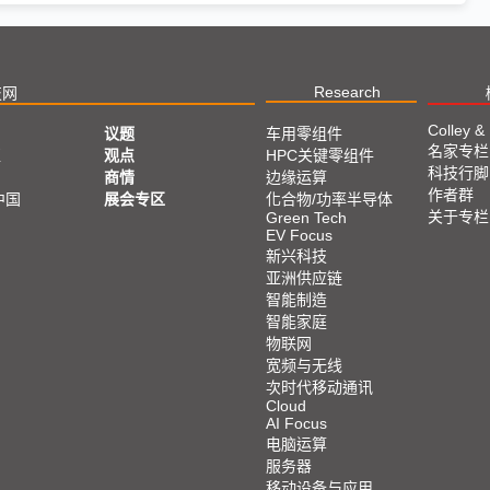
Research
技网
Colley &
议题
车用零组件
名家专栏
亚
观点
HPC关键零组件
科技行脚
商情
边缘运算
作者群
中国
展会专区
化合物/功率半导体
关于专栏
Green Tech
EV Focus
新兴科技
亚洲供应链
智能制造
智能家庭
物联网
宽频与无线
次时代移动通讯
Cloud
AI Focus
电脑运算
服务器
移动设备与应用