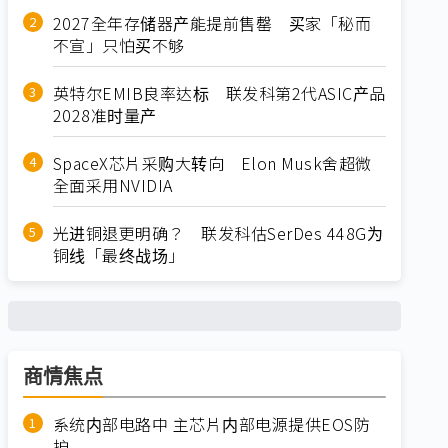
2027全年存储器产能提前售罄 买家「秘而
不宣」只怕买不够
英特尔EMIB良率达标 联发科第2代ASIC产品
2028准时量产
SpaceX芯片采购大转向 Elon Musk舍超微
全面采用NVIDIA
光进铜退更明确？ 联发科估SerDes 448G为
铜线「最终战场」
商情焦点
系统内部电路中 主芯片内部电源提供EOS防
护