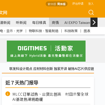
评估申请
登入
繁体版
简体版
文网
漫新闻
听新闻
每日椽真
商情
AI EXPO Taiwan
COM
电．显示．光学
｜
物联科技．智能制造
｜
科技政策
｜
图表
联发科设计观点 应材材料创新 独家开讲 破除AI芯片供应链
近７天热门报导
MLCC订单过热、出货比创高 村田示警全球
AI基建热潮将趋缓