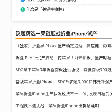
什麽是「关键字追踪」
议题精选－果链迎战折叠iPhone试产
（独家）折叠屏iPhone量产确定递延 供应链：仍有
折叠iPhone试产启动 传苹果「尚未拍板」量产时程
SDC拿下苹果3年折叠面板独供协议 首批面板300
备战苹果折叠iPhone SDC斥资逾3,000亿韩元补强
苹果折叠iPhone生产状况说法不一 9月发表日程受
工程技术遇挑战 苹果折叠iPhone出货恐延期