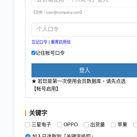
【范例：user@company.com】
忘记口令
|
重寄启用信
记住帐号口令
登入
★ 若您是第一次使用会员数据库，请先点选
【帐号启用】
关键字
三星电子
OPPO
出货量
苹果
加入已选取到「关键字追踪」