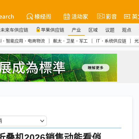
earch
椽经阁
活动家
影音
英
未来车供应链
苹果供应链
产业
区域
议题
观点
AI．智能应用．电商物流
｜
航太．卫星．军工
｜
IT．系统供应链
｜
光
 折叠机2026销售动能看俏