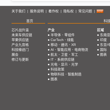
关于我们
服务说明
着作权
隐私权
常见问题
|
|
|
|
|
首页
科
芯片战升温
产业
区域
未来车供应链
●
半导体．零组件
●
东南
苹果供应链
●
CarTech．绿能
●
印度
产业九宫格
●
移动．通讯．XR
●
东亚/
科技椽送门
●
AI．智能应用．电商物流
●
国际
展会
●
航太．卫星．军工
●
图表
修订与更新
●
IT．系统供应链
●
光电．显示．光学
●
科技政策
●
物联科技．智能制造
●
图表