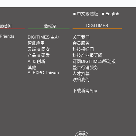
■
中文繁體版
■
English
DIGITIMES
椽经阁
活动家
 Friends
DIGITIMES 主办
关于我们
智能应用
会员服务
云端 & 网安
科技椽送门
产品 & 研发
科技产业报订阅
AI & 创新
订阅DIGITIMES移动版
其他
整合行销服务
AI EXPO Taiwan
人才招募
联络我们
下载新闻App