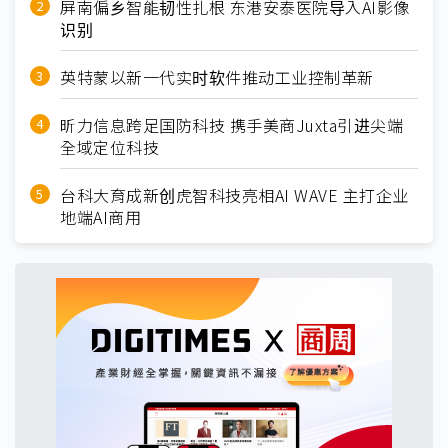
屏南偏乡智能韧性扎根 东港安泰医院导入AI影像
识别
英特蒙以新一代实时软件推动工业控制革新
昕力信息跨足国防科技 携手美商Juxta引进尖端
全域定位科技
台科大育成新创虎智科技亮相AI WAVE 主打企业
地端AI商用