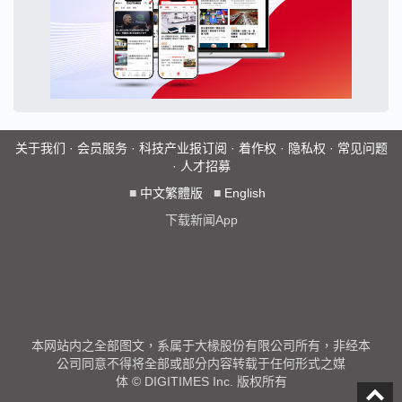
关于我们
·
会员服务
·
科技产业报订阅
·
着作权
·
隐私权
·
常见问题
·
人才招募
■
中文繁體版
■
English
下载新闻App
本网站内之全部图文，系属于大椽股份有限公司所有，非经本
公司同意不得将全部或部分内容转载于任何形式之媒
体 © DIGITIMES Inc. 版权所有