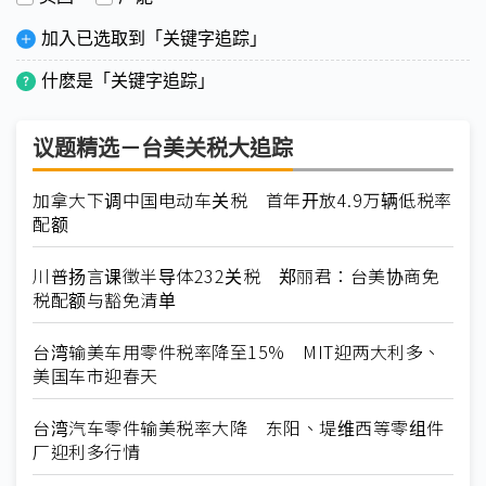
加入已选取到「关键字追踪」
什麽是「关键字追踪」
议题精选－台美关税大追踪
加拿大下调中国电动车关税 首年开放4.9万辆低税率
配额
川普扬言课徵半导体232关税 郑丽君：台美协商免
税配额与豁免清单
台湾输美车用零件税率降至15% MIT迎两大利多、
美国车市迎春天
台湾汽车零件输美税率大降 东阳、堤维西等零组件
厂迎利多行情