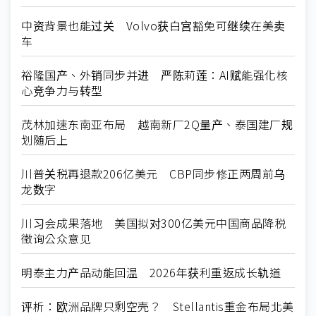
中资背景也能过关 Volvo获白宫豁免可继续在美卖
车
裕隆国产、外销同步并进 严陈莉莲：AI赋能强化核
心竞争力与转型
茂林加速东南亚布局 越南新厂2Q量产、泰国建厂规
划随后上
川普关税再退款206亿美元 CBP同步修正两周前乌
龙数字
川习会成果落地 美国拟对300亿美元中国商品降税
徵询公众意见
明泰主力产品动能回温 2026年获利重返成长轨道
评析：欧洲品牌只剩空壳？ Stellantis重金布局北美