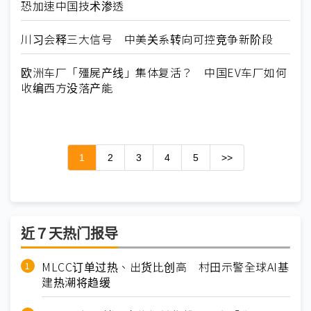
恐加速中国技术渗透
川习会释三大信号 中美关系转向可控竞争新阶段
欧洲车厂「殭屍产线」集体复活？ 中国EV车厂如何
收编西方没落产能
1
2
3
4
5
>>
近７天热门报导
MLCC订单过热、出货比创高 村田示警全球AI基
建热潮将趋缓