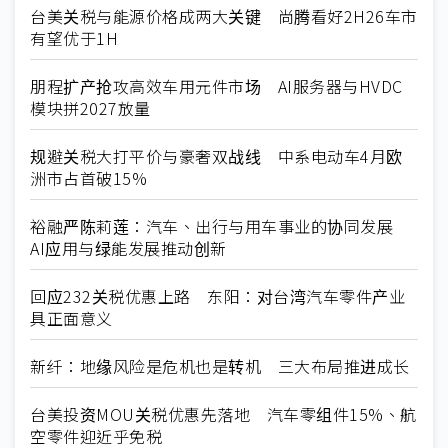
台美关税与能源价格成两大关键 尚腾看好2H26车市
有望优于1H
朋程扩产抢攻高效车用元件市场 AI服务器与HVDC
模块拼2027放量
规避关税大打平价与豪奢双战线 中系电动车4月欧
洲市占首破15%
裕融严陈莉莲：汽车、出行与用车事业的协同发展
AI应用与绿能发展推动创新
回应232关税优惠上路 东阳：对台湾汽车零件产业
具正面意义
新纤：地缘风险是危机也是转机 三大布局推进成长
台美投资MOU关税优惠先落地 汽车零组件15%、航
空零件迎近乎免税