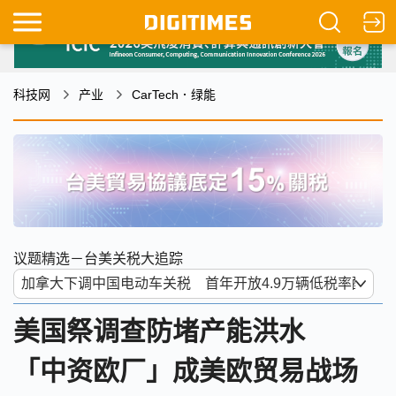
科技网
产业
CarTech．绿能
议题精选－台美关税大追踪
美国祭调查防堵产能洪水
「中资欧厂」成美欧贸易战场