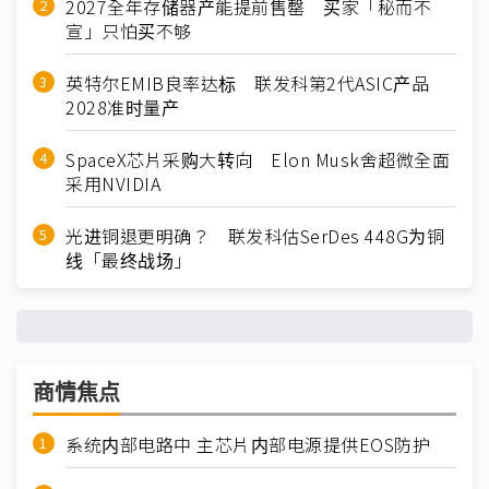
2027全年存储器产能提前售罄 买家「秘而不
宣」只怕买不够
英特尔EMIB良率达标 联发科第2代ASIC产品
2028准时量产
SpaceX芯片采购大转向 Elon Musk舍超微全面
采用NVIDIA
光进铜退更明确？ 联发科估SerDes 448G为铜
线「最终战场」
商情焦点
系统内部电路中 主芯片内部电源提供EOS防护