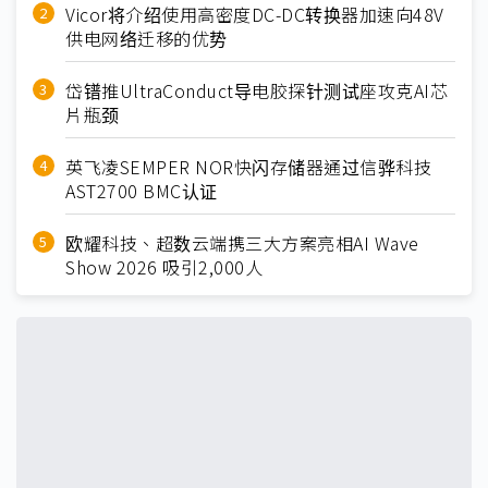
Vicor将介绍使用高密度DC-DC转换器加速向48V
供电网络迁移的优势
岱镨推UltraConduct导电胶探针测试座攻克AI芯
片瓶颈
英飞凌SEMPER NOR快闪存储器通过信骅科技
AST2700 BMC认证
欧耀科技、超数云端携三大方案亮相AI Wave
Show 2026 吸引2,000人