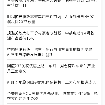
有望优于1H
朋程扩产抢攻高效车用元件市场 AI服务器与HVDC
模块拼2027放量
规避关税大打平价与豪奢双战线 中系电动车4月欧
洲市占首破15%
裕融严陈莉莲：汽车、出行与用车事业的协同发展
AI应用与绿能发展推动创新
回应232关税优惠上路 东阳：对台湾汽车零件产业
具正面意义
新纤：地缘风险是危机也是转机 三大布局推进成长
台美投资MOU关税优惠先落地 汽车零组件15%、航
空零件迎近乎免税