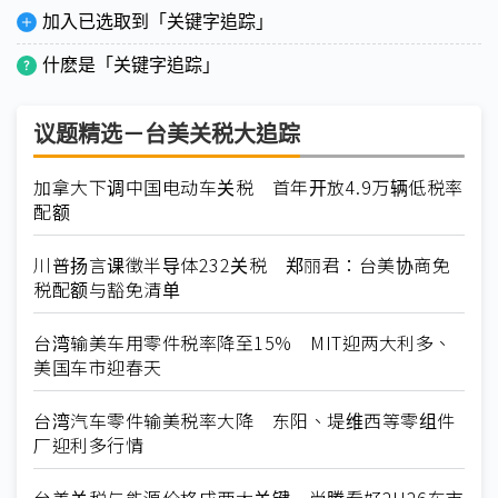
加入已选取到「关键字追踪」
什麽是「关键字追踪」
议题精选－台美关税大追踪
加拿大下调中国电动车关税 首年开放4.9万辆低税率
配额
川普扬言课徵半导体232关税 郑丽君：台美协商免
税配额与豁免清单
台湾输美车用零件税率降至15% MIT迎两大利多、
美国车市迎春天
台湾汽车零件输美税率大降 东阳、堤维西等零组件
厂迎利多行情
台美关税与能源价格成两大关键 尚腾看好2H26车市