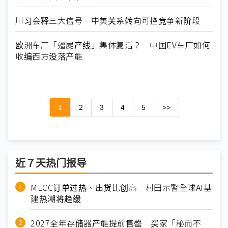
川习会释三大信号 中美关系转向可控竞争新阶段
欧洲车厂「殭屍产线」集体复活？ 中国EV车厂如何
收编西方没落产能
1
2
3
4
5
>>
近７天热门报导
MLCC订单过热、出货比创高 村田示警全球AI基
建热潮将趋缓
2027全年存储器产能提前售罄 买家「秘而不