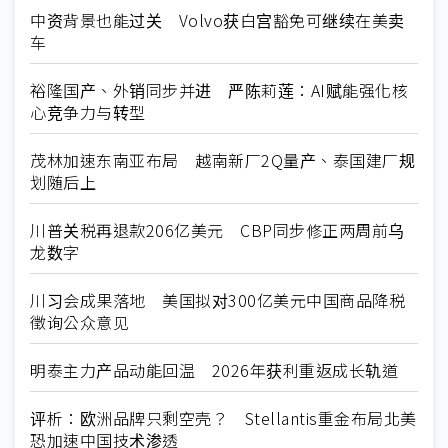
中资背景也能过关 Volvo获白宫豁免可继续在美卖
车
裕隆国产、外销同步并进 严陈莉莲：AI赋能强化核
心竞争力与转型
茂林加速东南亚布局 越南新厂2Q量产、泰国建厂规
划随后上
川普关税再退款206亿美元 CBP同步修正两周前乌
龙数字
川习会成果落地 美国拟对300亿美元中国商品降税
徵询公众意见
明泰主力产品动能回温 2026年获利重返成长轨道
评析：欧洲品牌只剩空壳？ Stellantis重金布局北美
恐加速中国技术渗透