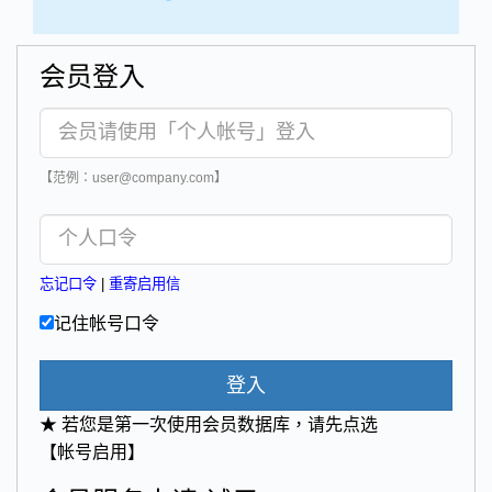
会员登入
【范例：user@company.com】
忘记口令
|
重寄启用信
记住帐号口令
登入
★ 若您是第一次使用会员数据库，请先点选
【帐号启用】