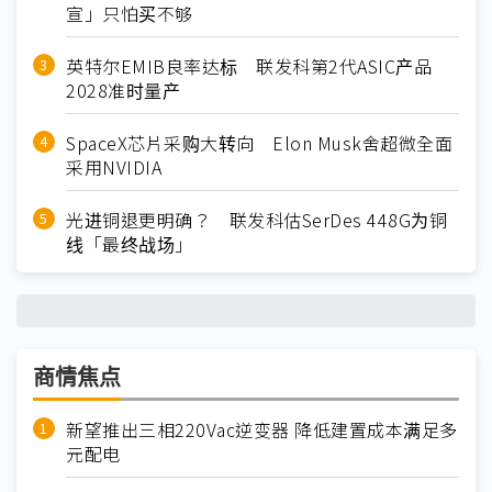
宣」只怕买不够
英特尔EMIB良率达标 联发科第2代ASIC产品
2028准时量产
SpaceX芯片采购大转向 Elon Musk舍超微全面
采用NVIDIA
光进铜退更明确？ 联发科估SerDes 448G为铜
线「最终战场」
商情焦点
新望推出三相220Vac逆变器 降低建置成本满足多
元配电