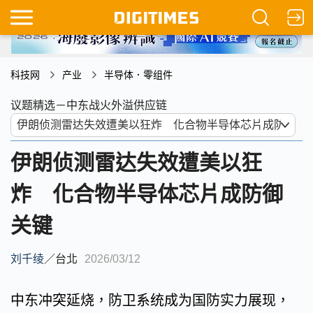
科技网
产业
半导体．零组件
议题精选－中东战火外溢供应链
伊朗侦测雷达失效遭美以狂
炸 化合物半导体芯片成防御
关键
刘千绫
／
台北
2026/03/12
中东冲突延烧，防卫系统成为国防实力展现，