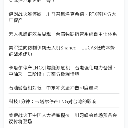
实际落地谁更胜一筹？
伊朗战火难停歇 川普召集洛克希德、RTX等国防大
厂促产
无人机蜂群效益显现 台湾独缺指管系统自主化体系
美军逆向仿制伊朗无人机Shahed LUCAS低成本蜂
群战术建功
卡塔尔停产LNG引爆能源危机 台电强化电力备援、
中油采「三阶段」方案防极端情境
石油储备相对低 中东冲突恐冲击印度最深
科技1分钟：卡塔尔停产LNG对台湾的影响
美伊战火下中国人大递橄榄枝 川习峰会首场预备会
议传将登场