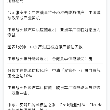
用新格局
台泥张安平：中东战事拉长恐冲击能源供应 中国减
碳政策成产业契机
中东战火掀汽车供应链危机 亚洲车厂面临残酷压力
测试
图表1分钟：中东产油国被迫停产预估天数
中东战火推升能源危机 台湾夏季供电恐受冲击
分散中东能源供应风险 中油「双管齐下」拼自有气
田比重达10%
中东战火外溢汽车供应链 欧洲车厂恐陷能源与物流
「双重冲击」
中东冲突背后的AI模型之争 Grok预测封神、Claude