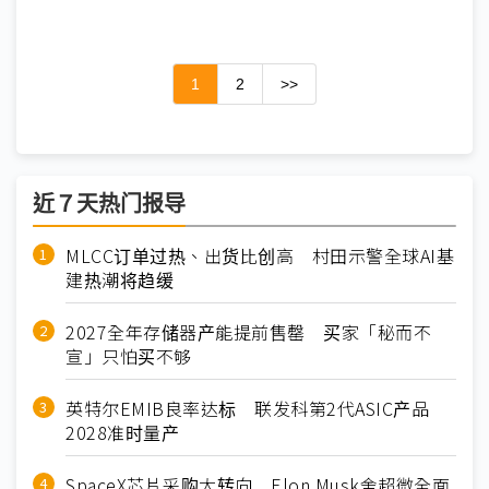
1
2
>>
近７天热门报导
MLCC订单过热、出货比创高 村田示警全球AI基
建热潮将趋缓
2027全年存储器产能提前售罄 买家「秘而不
宣」只怕买不够
英特尔EMIB良率达标 联发科第2代ASIC产品
2028准时量产
SpaceX芯片采购大转向 Elon Musk舍超微全面