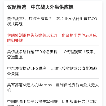
议题精选－中东战火外溢供应链
美伊战事3月底停火有望？ 芯片业界估计川普TACO
模式再现
伊朗侦测雷达失效遭美以狂炸 化合物半导体芯片成
防御关键
美伊战争恐拖缓FED降息步调 IC代理观察「双率」
营运重点
中东冲突扰动LNG供应 天然气接收站成台湾能源战
备关键
美军部署AI无人机Merops 反制伊朗廉价自杀式无人
机
中国影像卫星平台揭美军部署 伊朗战事开启卫星应