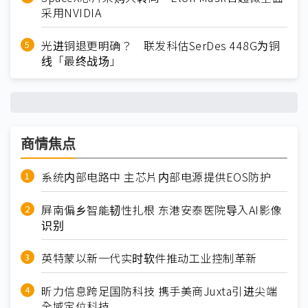
采用NVIDIA
光进铜退更明确？ 联发科估SerDes 448G为铜
线「最终战场」
商情焦点
系统内部电路中 主芯片内部电源提供EOS防护
屏南偏乡智能韧性扎根 东港安泰医院导入AI影像
识别
英特蒙以新一代实时软件推动工业控制革新
昕力信息跨足国防科技 携手美商Juxta引进尖端
全域定位科技