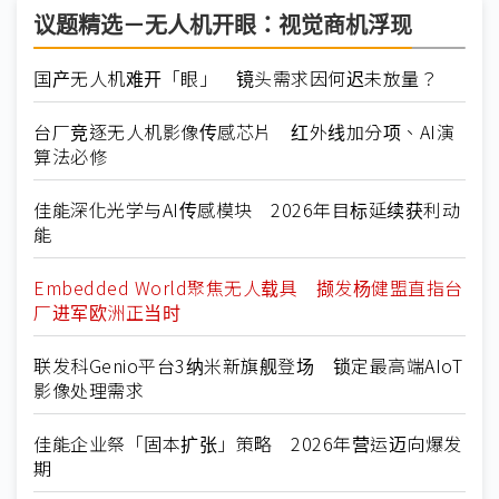
议题精选－无人机开眼：视觉商机浮现
国产无人机难开「眼」 镜头需求因何迟未放量？
台厂竞逐无人机影像传感芯片 红外线加分项、AI演
算法必修
佳能深化光学与AI传感模块 2026年目标延续获利动
能
Embedded World聚焦无人载具 撷发杨健盟直指台
厂进军欧洲正当时
联发科Genio平台3纳米新旗舰登场 锁定最高端AIoT
影像处理需求
佳能企业祭「固本扩张」策略 2026年营运迈向爆发
期