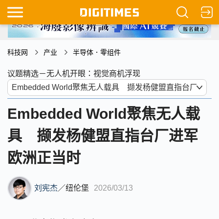
科技网
产业
半导体．零组件
议题精选－无人机开眼：视觉商机浮现
Embedded World聚焦无人载
具 撷发杨健盟直指台厂进军
欧洲正当时
刘宪杰
／
纽伦堡
2026/03/13