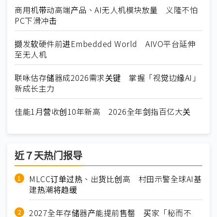
商用机带动高端产品、AI无人机模块放量 义隆不怕
PC下滑冲击
撷发软硬件前进Embedded World AIVO平台延伸
至无人机
联咏估存储器成2026需求关键 掌握「视觉边缘AI」
新成长主力
佳能1月营收创10年新高 2026全年剑指百亿大关
近７天热门报导
MLCC订单过热、出货比创高 村田示警全球AI基
建热潮将趋缓
2027全年存储器产能提前售罄 买家「秘而不