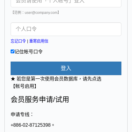
【范例：user@company.com】
忘记口令
|
重寄启用信
记住帐号口令
登入
★ 若您是第一次使用会员数据库，请先点选
【帐号启用】
会员服务申请/试用
申请专线：
+886-02-87125398。