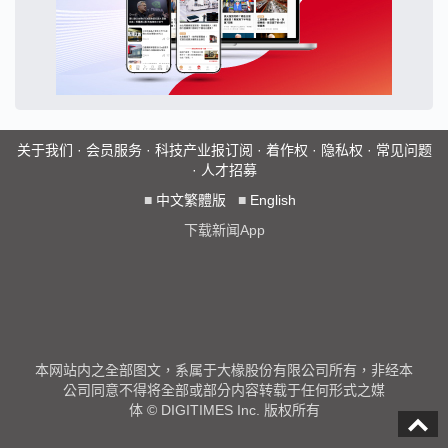
关于我们
·
会员服务
·
科技产业报订阅
·
着作权
·
隐私权
·
常见问题
·
人才招募
■
中文繁體版
■
English
下载新闻App
本网站内之全部图文，系属于大椽股份有限公司所有，非经本
公司同意不得将全部或部分内容转载于任何形式之媒
体 © DIGITIMES Inc. 版权所有