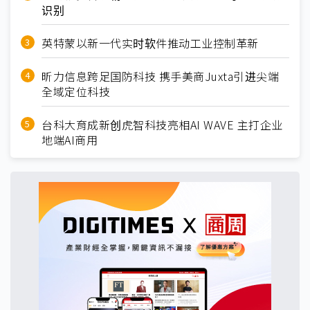
识别
英特蒙以新一代实时软件推动工业控制革新
昕力信息跨足国防科技 携手美商Juxta引进尖端
全域定位科技
台科大育成新创虎智科技亮相AI WAVE 主打企业
地端AI商用