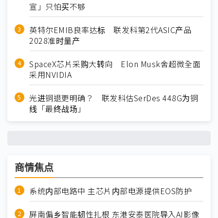
宣」只怕买不够
英特尔EMIB良率达标 联发科第2代ASIC产品
2028准时量产
SpaceX芯片采购大转向 Elon Musk舍超微全面
采用NVIDIA
光进铜退更明确？ 联发科估SerDes 448G为铜
线「最终战场」
商情焦点
系统内部电路中 主芯片内部电源提供EOS防护
屏南偏乡智能韧性扎根 东港安泰医院导入AI影像