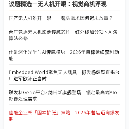
议题精选－无人机开眼：视觉商机浮现
国产无人机难开「眼」 镜头需求因何迟未放量？
台厂竞逐无人机影像传感芯片 红外线加分项、AI演
算法必修
佳能深化光学与AI传感模块 2026年目标延续获利动
能
Embedded World聚焦无人载具 撷发杨健盟直指台
厂进军欧洲正当时
联发科Genio平台3纳米新旗舰登场 锁定最高端AIoT
影像处理需求
佳能企业祭「固本扩张」策略 2026年营运迈向爆发
期