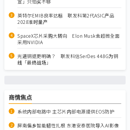
宣」只怕买不够
英特尔EMIB良率达标 联发科第2代ASIC产品
2028准时量产
SpaceX芯片采购大转向 Elon Musk舍超微全面
采用NVIDIA
光进铜退更明确？ 联发科估SerDes 448G为铜
线「最终战场」
商情焦点
系统内部电路中 主芯片内部电源提供EOS防护
屏南偏乡智能韧性扎根 东港安泰医院导入AI影像