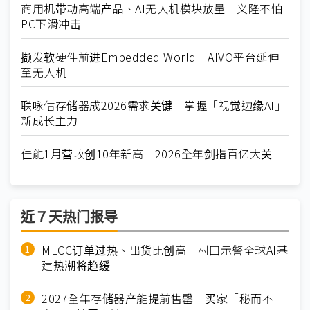
商用机带动高端产品、AI无人机模块放量 义隆不怕
PC下滑冲击
撷发软硬件前进Embedded World AIVO平台延伸
至无人机
联咏估存储器成2026需求关键 掌握「视觉边缘AI」
新成长主力
佳能1月营收创10年新高 2026全年剑指百亿大关
近７天热门报导
MLCC订单过热、出货比创高 村田示警全球AI基
建热潮将趋缓
2027全年存储器产能提前售罄 买家「秘而不