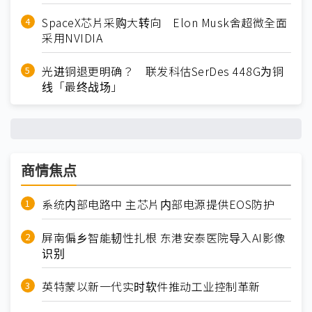
SpaceX芯片采购大转向 Elon Musk舍超微全面
采用NVIDIA
光进铜退更明确？ 联发科估SerDes 448G为铜
线「最终战场」
商情焦点
系统内部电路中 主芯片内部电源提供EOS防护
屏南偏乡智能韧性扎根 东港安泰医院导入AI影像
识别
英特蒙以新一代实时软件推动工业控制革新