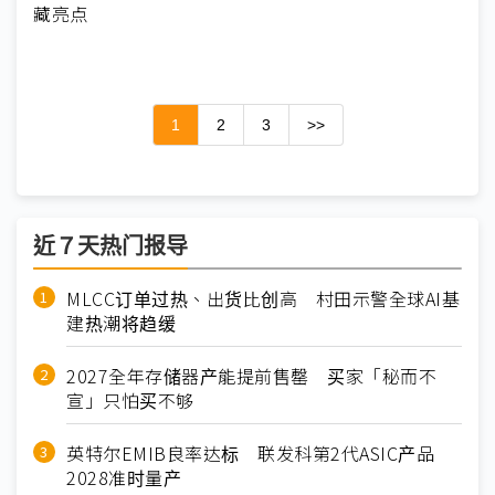
藏亮点
1
2
3
>>
近７天热门报导
MLCC订单过热、出货比创高 村田示警全球AI基
建热潮将趋缓
2027全年存储器产能提前售罄 买家「秘而不
宣」只怕买不够
英特尔EMIB良率达标 联发科第2代ASIC产品
2028准时量产