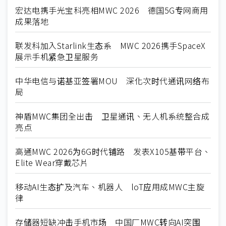
宏达电携手光宝科亮相MWC 2026 德国5G专网商用
成果落地
联发科加入Starlink生态系 MWC 2026携手SpaceX
展示手机紧急卫星服务
中华电信与诺基亚签署MOU 深化次时代通讯网络布
局
神盾MWC集团全出击 卫星通讯、无人机系统整合成
亮点
高通MWC 2026为6G时代铺路 发表X105基带平台、
Elite Wear穿戴芯片
移动AI生态扩及汽车、机器人 loT应用成MWC主旋
律
存储器短缺冲击手机市场 中国厂MWC转向AI突围