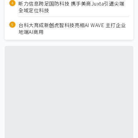
昕力信息跨足国防科技 携手美商Juxta引进尖端
全域定位科技
台科大育成新创虎智科技亮相AI WAVE 主打企业
地端AI商用