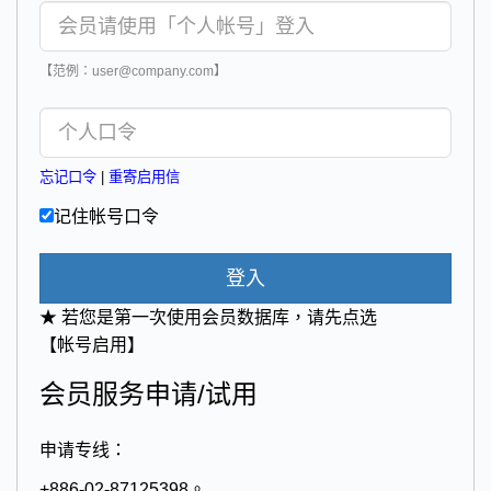
【范例：user@company.com】
忘记口令
|
重寄启用信
记住帐号口令
登入
★ 若您是第一次使用会员数据库，请先点选
【帐号启用】
会员服务申请/试用
申请专线：
+886-02-87125398。