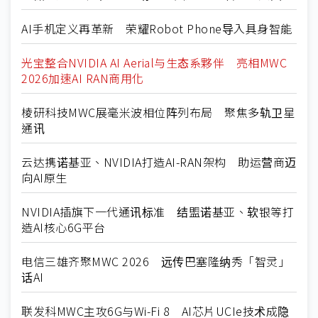
AI手机定义再革新 荣耀Robot Phone导入具身智能
光宝整合NVIDIA AI Aerial与生态系夥伴 亮相MWC
2026加速AI RAN商用化
棱研科技MWC展毫米波相位阵列布局 聚焦多轨卫星
通讯
云达携诺基亚、NVIDIA打造AI-RAN架构 助运营商迈
向AI原生
NVIDIA插旗下一代通讯标准 结盟诺基亚、软银等打
造AI核心6G平台
电信三雄齐聚MWC 2026 远传巴塞隆纳秀「智灵」
话AI
联发科MWC主攻6G与Wi-Fi 8 AI芯片UCIe技术成隐