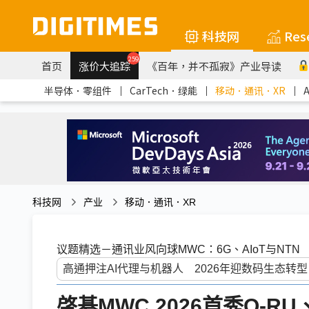
科技网
Res
259
首页
涨价大追踪
《百年，并不孤寂》产业导读
半导体．零组件
｜
CarTech．绿能
｜
移动．通讯．XR
｜
科技网
产业
移动．通讯．XR
议题精选－通讯业风向球MWC：6G、AIoT与NTN
啓碁MWC 2026首秀O-RU