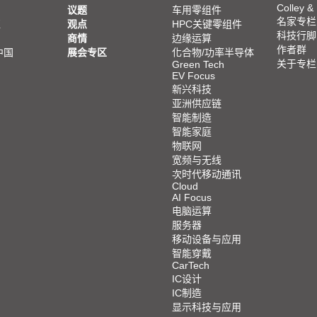
Colley &
议题
车用零组件
名家专栏
亚
观点
HPC关键零组件
科技行脚
商情
边缘运算
作者群
中国
展会专区
化合物/功率半导体
关于专栏
Green Tech
EV Focus
新兴科技
亚洲供应链
智能制造
智能家庭
物联网
宽频与无线
次时代移动通讯
Cloud
AI Focus
电脑运算
服务器
移动设备与应用
智能穿戴
CarTech
IC设计
IC制造
显示科技与应用