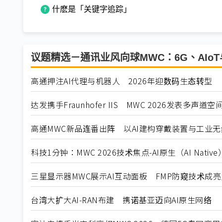
什麽是「关键字追踪」
议题精选－通讯业风向球MWC：6G、AIoT
高通押注AI代理与机器人 2026年迎数码生态转型
达发携手Fraunhofer IIS MWC 2026发表多声
高通MWC新品连番出阵 以AI建构穿戴装置与工业
科技1分钟：MWC 2026技术焦点-AI原生（AI Native
三星显示器MWC展示AI互动面板 FMP防窥技术成亮
台湾大扩大AI-RAN布建 携诺基亚迈向AI原生网络