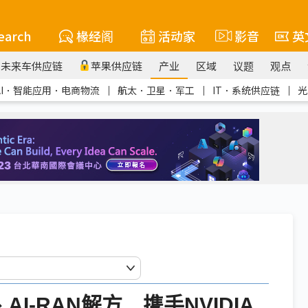
earch
椽经阁
活动家
影音
英
未来车供应链
苹果供应链
产业
区域
议题
观点
AI．智能应用．电商物流
｜
航太．卫星．军工
｜
IT．系统供应链
｜
光
、AI-RAN解方 携手NVIDIA