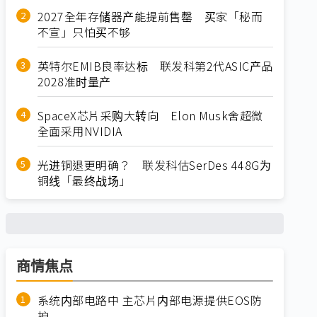
2027全年存储器产能提前售罄 买家「秘而
不宣」只怕买不够
英特尔EMIB良率达标 联发科第2代ASIC产品
2028准时量产
SpaceX芯片采购大转向 Elon Musk舍超微
全面采用NVIDIA
光进铜退更明确？ 联发科估SerDes 448G为
铜线「最终战场」
商情焦点
系统内部电路中 主芯片内部电源提供EOS防
护