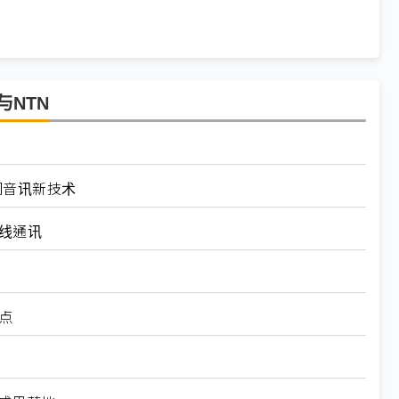
与NTN
道空间音讯新技术
无线通讯
）
点