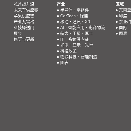
芯片战升温
产业
区域
未来车供应链
●
半导体．零组件
●
东南
苹果供应链
●
CarTech．绿能
●
印度
产业九宫格
●
移动．通讯．XR
●
东亚/
科技椽送门
●
AI．智能应用．电商物流
●
国际
展会
●
航太．卫星．军工
●
图表
修订与更新
●
IT．系统供应链
●
光电．显示．光学
●
科技政策
●
物联科技．智能制造
●
图表