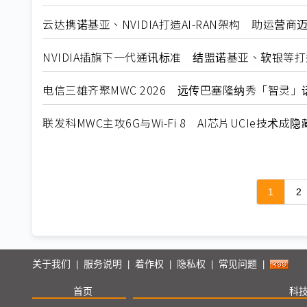
云达携诺基亚、NVIDIA打造AI-RAN架构 助运营商迈
NVIDIA插旗下一代通讯标准 结盟诺基亚、软银等打
电信三雄齐聚MWC 2026 远传巴塞隆纳秀「智灵」话
联发科MWC主攻6G与Wi-Fi 8 AI芯片UCIe技术成
1
2
关于我们
服务说明
着作权
隐私权
常见问题
|
|
|
|
|
首页
科