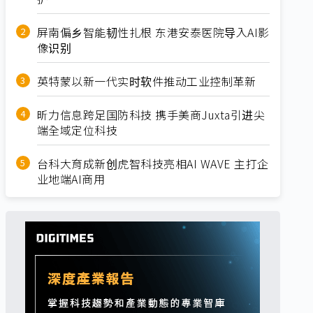
屏南偏乡智能韧性扎根 东港安泰医院导入AI影
像识别
英特蒙以新一代实时软件推动工业控制革新
昕力信息跨足国防科技 携手美商Juxta引进尖
端全域定位科技
台科大育成新创虎智科技亮相AI WAVE 主打企
业地端AI商用