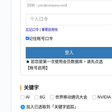
【范例：user@company.com】
忘记口令
|
重寄启用信
记住帐号口令
登入
★ 若您是第一次使用会员数据库，请先点选
【帐号启用】
关键字
AI
6G
世界移动通讯大会
NVIDIA
加入已选取到「关键字追踪」