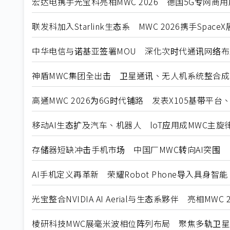
宏达电携手光宝科亮相MWC 2026 德国5G专网商
联发科加入Starlink生态系 MWC 2026携手Spa
中华电信与诺基亚签署MOU 深化次时代通讯网络布
神盾MWC集团全出击 卫星通讯、无人机系统整合成
高通MWC 2026为6G时代铺路 发表X105基带平台、El
移动AI生态扩及汽车、机器人 loT应用成MWC主旋
存储器短缺冲击手机市场 中国厂MWC转向AI突围
AI手机定义再革新 荣耀Robot Phone导入具身智能
光宝整合NVIDIA AI Aerial与生态系夥伴 亮相MWC 
棱研科技MWC展毫米波相位阵列布局 聚焦多轨卫星