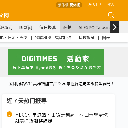
评估申请
登入
繁体版
简体版
文网
漫新闻
听新闻
每日椽真
商情
AI EXPO Taiwan
COM
电．显示．光学
｜
物联科技．智能制造
｜
科技政策
｜
图表
立即报名9/11高雄智能工厂论坛-掌握智造与零碳转型赛局！
近７天热门报导
MLCC订单过热、出货比创高 村田示警全球
AI基建热潮将趋缓