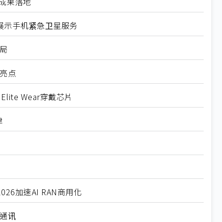
用成果落地
ceX展示手机紧急卫星服务
局
亮点
ite Wear穿戴芯片
律
2026加速AI RAN商用化
通讯