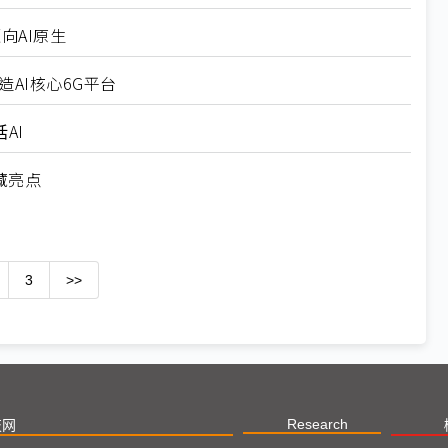
向AI原生
造AI核心6G平台
AI
隐藏亮点
3
>>
Research
技网