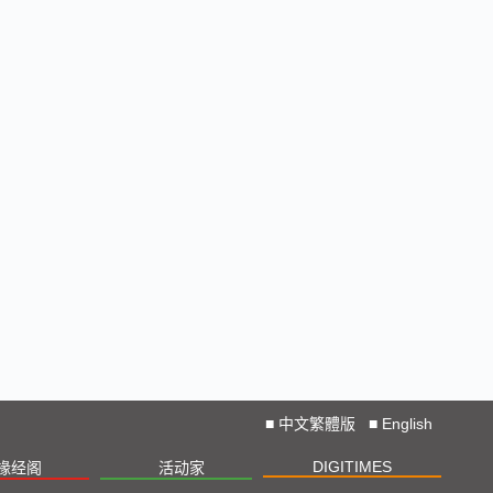
■
中文繁體版
■
English
DIGITIMES
椽经阁
活动家