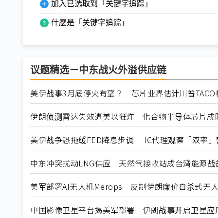
加入已选取到「关键字追踪」
什麽是「关键字追踪」
议题精选－中东战火外溢供应链
美伊战事3月底停火有望？ 芯片业界估计川普TACO
伊朗侦测雷达失效遭美以狂炸 化合物半导体芯片成
美伊战争恐拖缓FED降息步调 IC代理观察「双率
中东冲突扰动LNG供应 天然气接收站成台湾能源战
美军部署AI无人机Merops 反制伊朗廉价自杀式无
中国影像卫星平台揭美军部署 伊朗战事开启卫星应