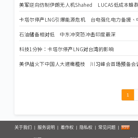
美军逆向仿制伊朗无人机Shahed LUCAS低成本蜂
卡塔尔停产LNG引爆能源危机 台电强化电力备援
石油储备相对低 中东冲突恐冲击印度最深
科技1分钟：卡塔尔停产LNG对台湾的影响
美伊战火下中国人大递橄榄枝 川习峰会首场预备会
1
关于我们
服务说明
着作权
隐私权
常见问题
|
|
|
|
|