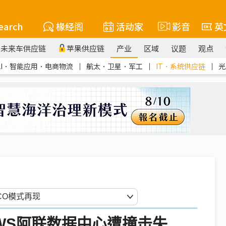
earch
椽经阁
活动家
影音
英
未来车供应链
苹果供应链
产业
区域
议题
观点
AI．智能应用．电商物流
｜
航太．卫星．军工
｜
IT．系统供应链
｜
光
WS阿联数据中心遭撞击失