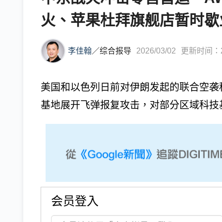
火、苹果杜拜旗舰店暂时歇
李佳翰
／
综合报导
2026/03/02
更新时间：202
美国和以色列日前对伊朗发起的联合空袭
基地展开飞弹报复攻击，对部分区域科技基
会员登入