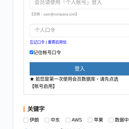
【范例：user@company.com】
忘记口令
|
重寄启用信
记住帐号口令
登入
★ 若您是第一次使用会员数据库，请先点选
【帐号启用】
关键字
伊朗
中东
AWS
苹果
数据中