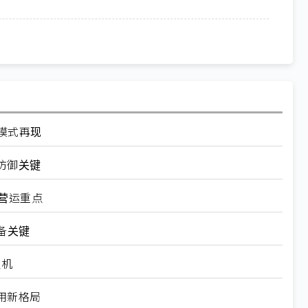
模式再现
防御关键
」营运重点
备关键
人机
用新格局