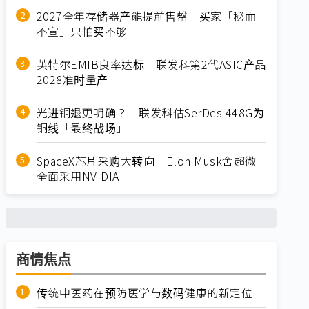
2027全年存储器产能提前售罄 买家「秘而
不宣」只怕买不够
英特尔EMIB良率达标 联发科第2代ASIC产品
2028准时量产
光进铜退更明确？ 联发科估SerDes 448G为
铜线「最终战场」
SpaceX芯片采购大转向 Elon Musk舍超微
全面采用NVIDIA
商情焦点
传统中医药在预防医学与数码健康的新定位