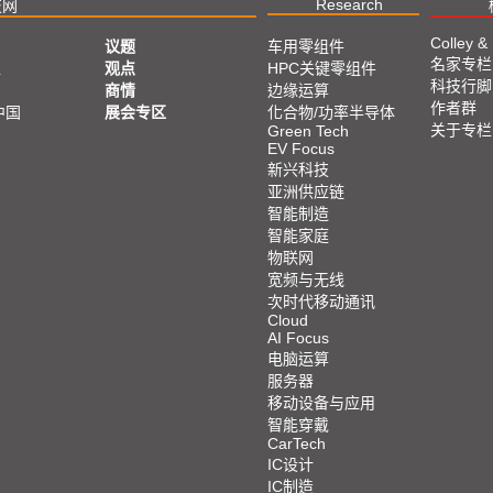
Research
技网
Colley &
议题
车用零组件
名家专栏
亚
观点
HPC关键零组件
科技行脚
商情
边缘运算
作者群
中国
展会专区
化合物/功率半导体
关于专栏
Green Tech
EV Focus
新兴科技
亚洲供应链
智能制造
智能家庭
物联网
宽频与无线
次时代移动通讯
Cloud
AI Focus
电脑运算
服务器
移动设备与应用
智能穿戴
CarTech
IC设计
IC制造