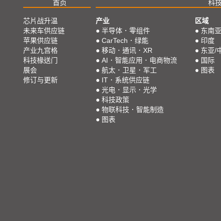
首页
科
芯片战升温
产业
区域
未来车供应链
●
半导体．零组件
●
东南
苹果供应链
●
CarTech．绿能
●
印度
产业九宫格
●
移动．通讯．XR
●
东亚/
科技椽送门
●
AI．智能应用．电商物流
●
国际
展会
●
航太．卫星．军工
●
图表
修订与更新
●
IT．系统供应链
●
光电．显示．光学
●
科技政策
●
物联科技．智能制造
●
图表