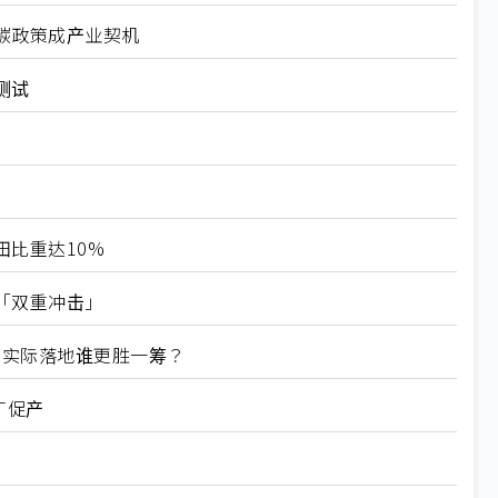
碳政策成产业契机
测试
比重达10%
「双重冲击」
de实际落地谁更胜一筹？
厂促产