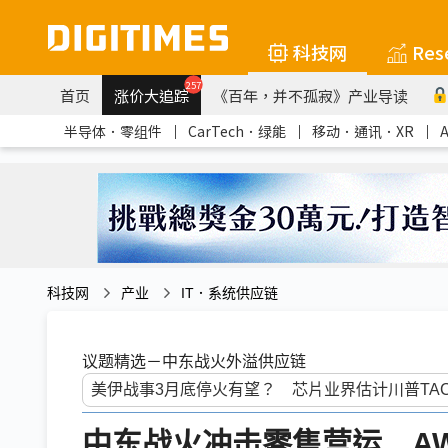
科技网
Res
257
首页
涨价大追踪
《百年，并不孤寂》产业导读
半导体．零组件
｜
CarTech．绿能
｜
移动．通讯．XR
｜
科技网
产业
IT．系统供应链
议题精选－中东战火外溢供应链
中东战火冲击零售营运 A