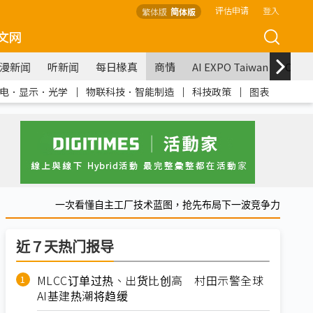
评估申请
登入
繁体版
简体版
文网
漫新闻
听新闻
每日椽真
商情
AI EXPO Taiwan
COM
电．显示．光学
｜
物联科技．智能制造
｜
科技政策
｜
图表
一次看懂自主工厂技术蓝图，抢先布局下一波竞争力
近７天热门报导
MLCC订单过热、出货比创高 村田示警全球
AI基建热潮将趋缓