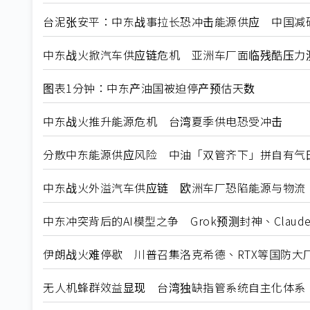
台泥张安平：中东战事拉长恐冲击能源供应 中国减
中东战火掀汽车供应链危机 亚洲车厂面临残酷压力
图表1分钟：中东产油国被迫停产预估天数
中东战火推升能源危机 台湾夏季供电恐受冲击
分散中东能源供应风险 中油「双管齐下」拼自有气田
中东战火外溢汽车供应链 欧洲车厂恐陷能源与物流
中东冲突背后的AI模型之争 Grok预测封神、Clau
伊朗战火难停歇 川普召集洛克希德、RTX等国防大
无人机蜂群效益显现 台湾独缺指管系统自主化体系