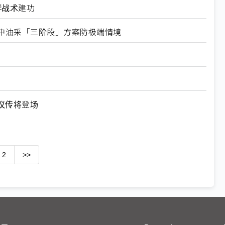
群战术建功
、中油采「三阶段」方案防极端情境
议传将登场
2
>>