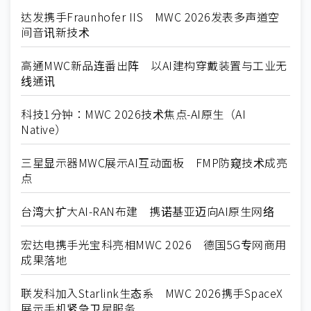
达发携手Fraunhofer IIS MWC 2026发表多声道空
间音讯新技术
高通MWC新品连番出阵 以AI建构穿戴装置与工业无
线通讯
科技1分钟：MWC 2026技术焦点-AI原生（AI
Native）
三星显示器MWC展示AI互动面板 FMP防窥技术成亮
点
台湾大扩大AI-RAN布建 携诺基亚迈向AI原生网络
宏达电携手光宝科亮相MWC 2026 德国5G专网商用
成果落地
联发科加入Starlink生态系 MWC 2026携手SpaceX
展示手机紧急卫星服务