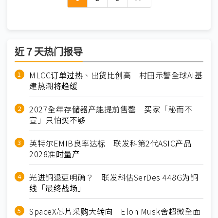
近７天热门报导
MLCC订单过热、出货比创高 村田示警全球AI基
建热潮将趋缓
2027全年存储器产能提前售罄 买家「秘而不
宣」只怕买不够
英特尔EMIB良率达标 联发科第2代ASIC产品
2028准时量产
光进铜退更明确？ 联发科估SerDes 448G为铜
线「最终战场」
SpaceX芯片采购大转向 Elon Musk舍超微全面