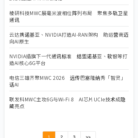
棱研科技MWC展毫米波相位阵列布局 聚焦多轨卫星
通讯
云达携诺基亚、NVIDIA打造AI-RAN架构 助运营商迈
向AI原生
NVIDIA插旗下一代通讯标准 结盟诺基亚、软银等打
造AI核心6G平台
电信三雄齐聚MWC 2026 远传巴塞隆纳秀「智灵」
话AI
联发科MWC主攻6G与Wi-Fi 8 AI芯片UCIe技术成隐
藏亮点
1
2
3
>>