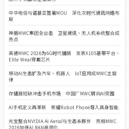
中华电信与诺基亚签署MOU 深化次时代通讯网络布
局
神盾MWC集团全出击 卫星通讯、无人机系统整合成
亮点
高通MWC 2026为6G时代铺路 发表X105基带平台、
Elite Wear穿戴芯片
移动AI生态扩及汽车、机器人 loT应用成MWC主旋
律
存储器短缺冲击手机市场 中国厂MWC转向AI突围
AI手机定义再革新 荣耀Robot Phone导入具身智能
光宝整合NVIDIA AI Aerial与生态系夥伴 亮相MWC
2026加速AI RAN商用化