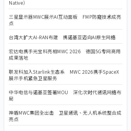
Native）
三星显示器MWC展示AI互动面板 FMP防窥技术成亮
点
台湾大扩大AI-RAN布建 携诺基亚迈向AI原生网络
宏达电携手光宝科亮相MWC 2026 德国5G专网商用
成果落地
联发科加入Starlink生态系 MWC 2026携手SpaceX
展示手机紧急卫星服务
中华电信与诺基亚签署MOU 深化次时代通讯网络布
局
神盾MWC集团全出击 卫星通讯、无人机系统整合成
亮点