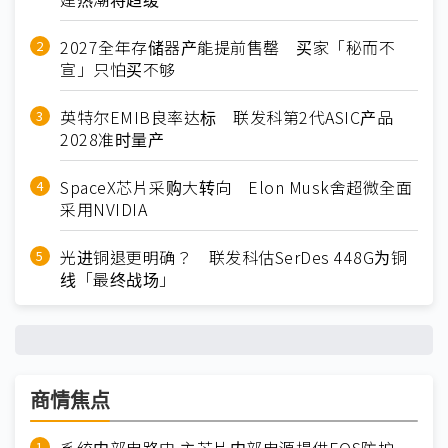
2027全年存储器产能提前售罄 买家「秘而不
宣」只怕买不够
英特尔EMIB良率达标 联发科第2代ASIC产品
2028准时量产
SpaceX芯片采购大转向 Elon Musk舍超微全面
采用NVIDIA
光进铜退更明确？ 联发科估SerDes 448G为铜
线「最终战场」
商情焦点