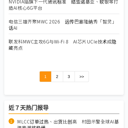
NVIDIA插旗下一代通讯标准 结盟诺基亚、软银等打
造AI核心6G平台
电信三雄齐聚MWC 2026 远传巴塞隆纳秀「智灵」
话AI
联发科MWC主攻6G与Wi-Fi 8 AI芯片UCIe技术成隐
藏亮点
1
2
3
>>
近７天热门报导
MLCC订单过热、出货比创高 村田示警全球AI基
建热潮将趋缓