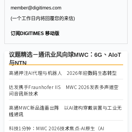
member@digitimes.com
(一个工作日内将回覆您的来信)
订阅DIGITIMES 移动版
议题精选－通讯业风向球MWC：6G、AIoT
与NTN
高通押注AI代理与机器人 2026年迎数码生态转型
达发携手Fraunhofer IIS MWC 2026发表多声道空
间音讯新技术
高通MWC新品连番出阵 以AI建构穿戴装置与工业无
线通讯
科技1分钟：MWC 2026技术焦点-AI原生（AI