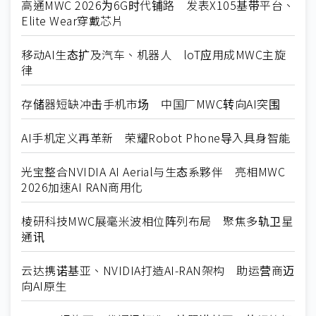
高通MWC 2026为6G时代铺路 发表X105基带平台、
Elite Wear穿戴芯片
移动AI生态扩及汽车、机器人 loT应用成MWC主旋
律
存储器短缺冲击手机市场 中国厂MWC转向AI突围
AI手机定义再革新 荣耀Robot Phone导入具身智能
光宝整合NVIDIA AI Aerial与生态系夥伴 亮相MWC
2026加速AI RAN商用化
棱研科技MWC展毫米波相位阵列布局 聚焦多轨卫星
通讯
云达携诺基亚、NVIDIA打造AI-RAN架构 助运营商迈
向AI原生