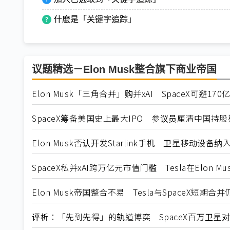
什麽是「关键字追踪」
议题精选－Elon Musk整合旗下商业帝国
Elon Musk「三角合并」购并xAI SpaceX可避1
SpaceX筹备美国史上最大IPO 参议员厘清中国持股
Elon Musk否认开发Starlink手机 卫星移动设备纳
SpaceX私并xAI跨万亿元市值门槛 Tesla在Elon 
Elon Musk帝国整合不易 Tesla与SpaceX短期合
评析：「先到先得」的轨道博奕 SpaceX百万卫星