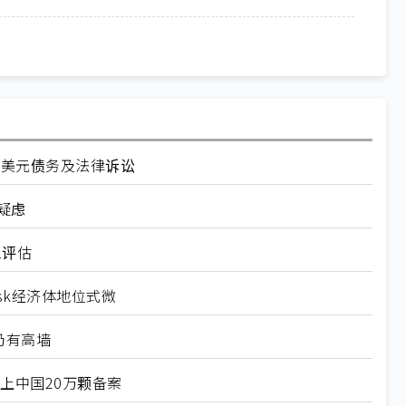
70亿美元债务及法律诉讼
疑虑
入评估
Musk经济体地位式微
并仍有高墙
对上中国20万颗备案