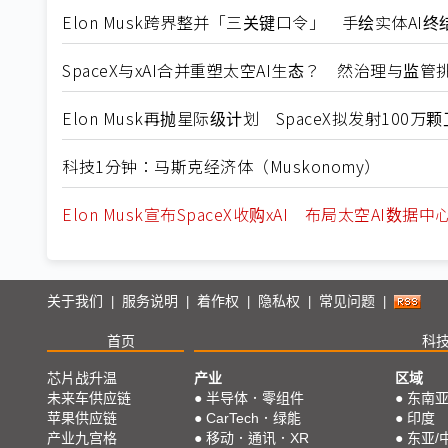
Elon Musk跨界整并「三关键口令」 手绘实体AI终
SpaceX与xAI合并重塑太空AI生态？ 然治理与监
Elon Musk再抛星际级计划 SpaceX拟发射10
科技1分钟：马斯克经济体（Muskonomy）
Elon Musk宣布SpaceX收购xAI 布局太空AI数据中
关于我们
服务说明
着作权
隐私权
常见问题
|
|
|
|
|
首页
科
芯片战升温
产业
区域
未来车供应链
●
半导体．零组件
●
东南
苹果供应链
●
CarTech．绿能
●
印度
产业九宫格
●
移动．通讯．XR
●
东亚/