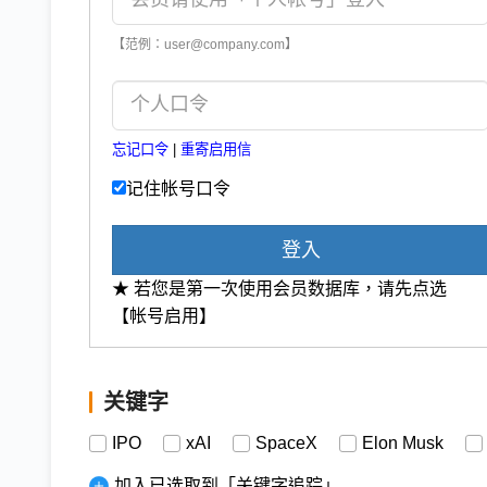
【范例：user@company.com】
忘记口令
|
重寄启用信
记住帐号口令
登入
★ 若您是第一次使用会员数据库，请先点选
【帐号启用】
关键字
IPO
xAI
SpaceX
Elon Musk
加入已选取到「关键字追踪」