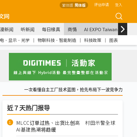
评估申请
登入
繁体版
简体版
文网
漫新闻
听新闻
每日椽真
商情
AI EXPO Taiwan
COM
电．显示．光学
｜
物联科技．智能制造
｜
科技政策
｜
图表
一次看懂自主工厂技术蓝图，抢先布局下一波竞争力
近７天热门报导
MLCC订单过热、出货比创高 村田示警全球
AI基建热潮将趋缓