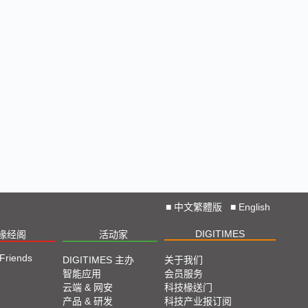
■
中文繁體版
■
English
DIGITIMES
椽经阁
活动家
 Friends
DIGITIMES 主办
关于我们
智能应用
会员服务
云端 & 网安
科技椽送门
产品 & 研发
科技产业报订阅