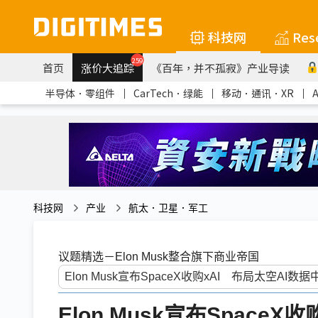
科技网
Res
259
首页
涨价大追踪
《百年，并不孤寂》产业导读
半导体．零组件
｜
CarTech．绿能
｜
移动．通讯．XR
｜
科技网
产业
航太．卫星．军工
议题精选－Elon Musk整合旗下商业帝国
Elon Musk宣布Space