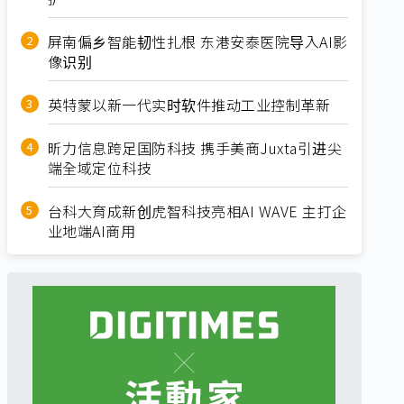
屏南偏乡智能韧性扎根 东港安泰医院导入AI影
像识别
英特蒙以新一代实时软件推动工业控制革新
昕力信息跨足国防科技 携手美商Juxta引进尖
端全域定位科技
台科大育成新创虎智科技亮相AI WAVE 主打企
业地端AI商用