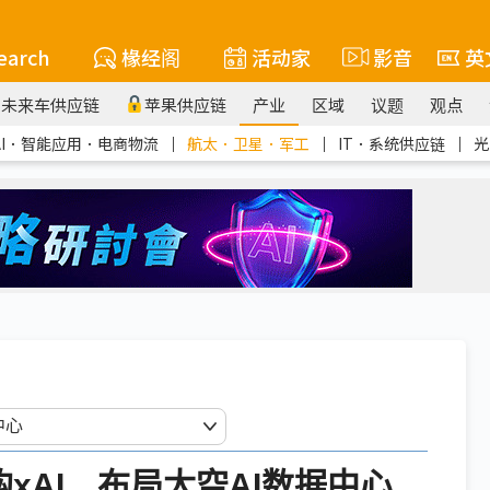
earch
椽经阁
活动家
影音
英
未来车供应链
苹果供应链
产业
区域
议题
观点
AI．智能应用．电商物流
｜
航太．卫星．军工
｜
IT．系统供应链
｜
光
X收购xAI 布局太空AI数据中心