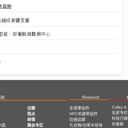
结蓝图
管挑战成关键变量
0万颗卫星、部署轨道数据中心
心
Research
技网
Colley &
议题
车用零组件
名家专栏
亚
观点
HPC关键零组件
科技行脚
商情
边缘运算
作者群
中国
展会专区
化合物/功率半导体