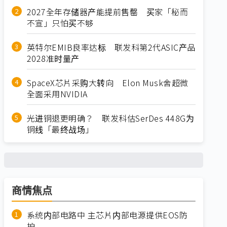
2027全年存储器产能提前售罄 买家「秘而
不宣」只怕买不够
英特尔EMIB良率达标 联发科第2代ASIC产品
2028准时量产
SpaceX芯片采购大转向 Elon Musk舍超微
全面采用NVIDIA
光进铜退更明确？ 联发科估SerDes 448G为
铜线「最终战场」
商情焦点
系统内部电路中 主芯片内部电源提供EOS防
护