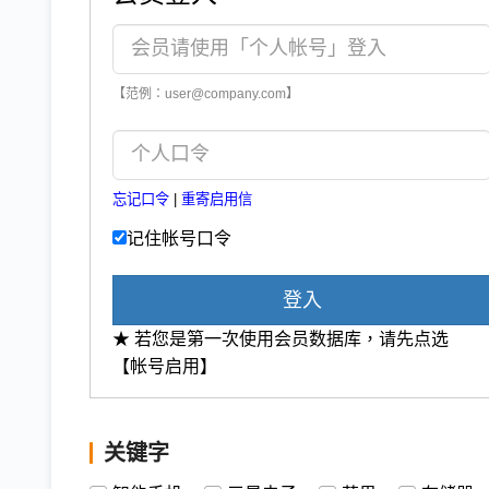
【范例：user@company.com】
忘记口令
|
重寄启用信
记住帐号口令
登入
★ 若您是第一次使用会员数据库，请先点选
【帐号启用】
关键字