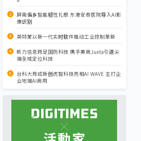
屏南偏乡智能韧性扎根 东港安泰医院导入AI影
像识别
英特蒙以新一代实时软件推动工业控制革新
昕力信息跨足国防科技 携手美商Juxta引进尖
端全域定位科技
台科大育成新创虎智科技亮相AI WAVE 主打企
业地端AI商用