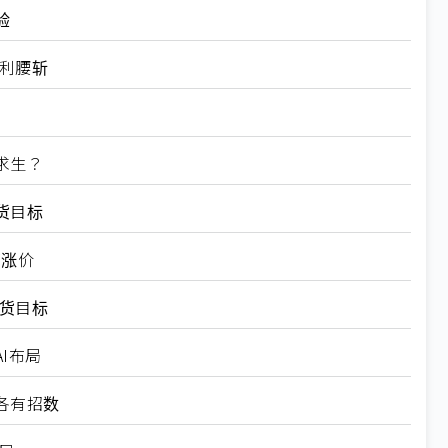
验
获利腰斩
求生？
货目标
面涨价
出货目标
I布局
各有招数