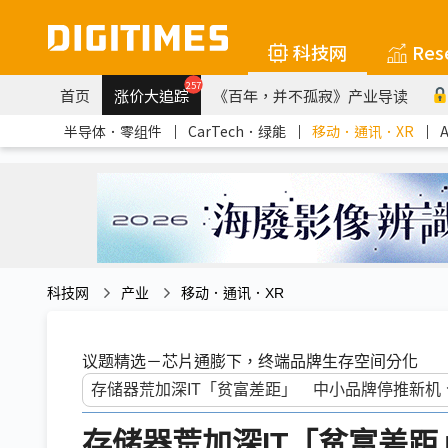
科技网
Res
257
首页
涨价大追踪
《百年，并不孤寂》产业导读
半导体．零组件
｜
CarTech．绿能
｜
移动．通讯．XR
｜
科技网
产业
移动．通讯．XR
议题精选－芯片通膨下，终端品牌生存空间分化
存储器荒加深IT「贫富差