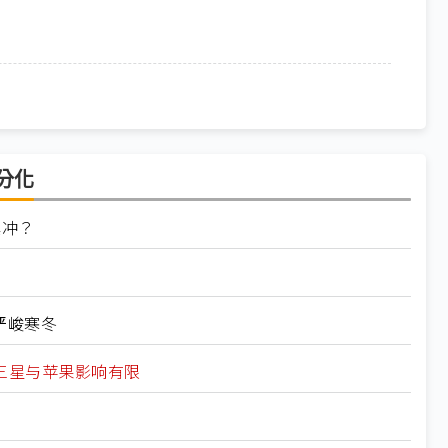
分化
其冲？
严峻寒冬
三星与苹果影响有限