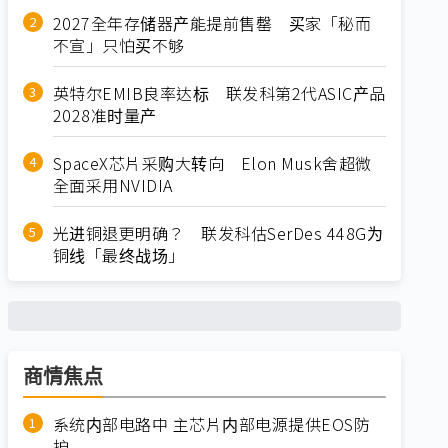
2027全年存储器产能提前售罄 买家「秘而
不宣」只怕买不够
英特尔EMIB良率达标 联发科第2代ASIC产品
2028准时量产
SpaceX芯片采购大转向 Elon Musk舍超微
全面采用NVIDIA
光进铜退更明确？ 联发科估SerDes 448G为
铜线「最终战场」
商情焦点
系统内部电路中 主芯片内部电源提供EOS防
护