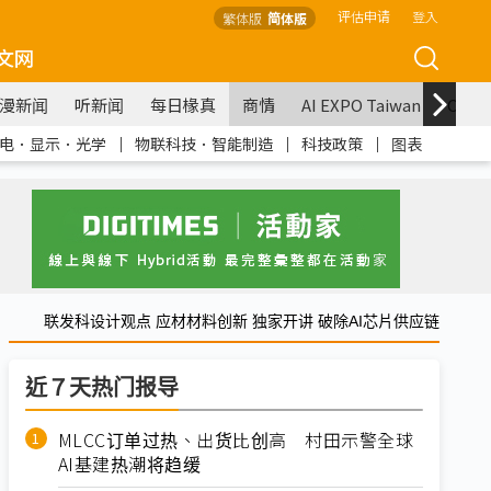
评估申请
登入
繁体版
简体版
文网
漫新闻
听新闻
每日椽真
商情
AI EXPO Taiwan
COM
电．显示．光学
｜
物联科技．智能制造
｜
科技政策
｜
图表
联发科设计观点 应材材料创新 独家开讲 破除AI芯片供应链
近７天热门报导
MLCC订单过热、出货比创高 村田示警全球
AI基建热潮将趋缓