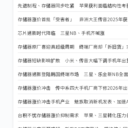
先进制程、存储器同步吃紧 苹果获利面临结构性考
存储器涨价首批「受害者」 非洲大王传音2025年
芯片通膨时代降临 三星NB、手机齐喊涨
存储器原厂喜迎真超级周期 终端厂商却「拆旧货」
存储器短缺影响扩散 小米、传音大幅下调手机年出
存储器通膨登陆韩国终端市场 三星、乐金新NB全
存储器涨价冲击 传中系四大手机厂商下修2026年
存储器涨价冲击手机产业 魅族取消新机发表、加速A
台积不忧存储器涨价抑制需求 苹果、三星转化压力