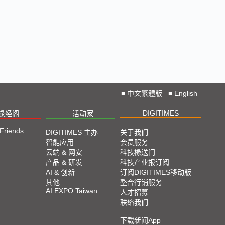
■
中文繁體版
■
English
DIGITIMES
椽经阁
活动家
 Friends
DIGITIMES 主办
关于我们
智能应用
会员服务
云端 & 网安
科技椽送门
产品 & 研发
科技产业报订阅
AI & 创新
订阅DIGITIMES移动版
其他
整合行销服务
AI EXPO Taiwan
人才招募
联络我们
下载新闻App