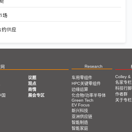
局
市场
合约供应
Research
技网
Colley &
议题
车用零组件
名家专栏
亚
观点
HPC关键零组件
科技行脚
商情
边缘运算
作者群
中国
展会专区
化合物/功率半导体
关于专栏
Green Tech
EV Focus
新兴科技
亚洲供应链
智能制造
智能家庭