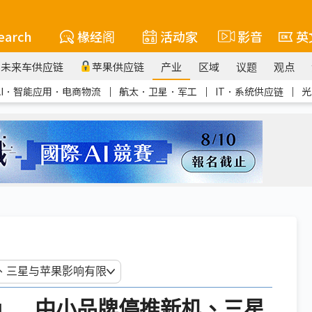
earch
椽经阁
活动家
影音
英
未来车供应链
苹果供应链
产业
区域
议题
观点
AI．智能应用．电商物流
｜
航太．卫星．军工
｜
IT．系统供应链
｜
光
距」 中小品牌停推新机、三星