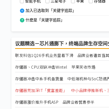
智能手机
三星电子
苹果
存储器
加入已选取到「关键字追踪」
什麽是「关键字追踪」
议题精选－芯片通膨下，终端品牌生存空间
联发科估1Q26手机业务显着下滑 品牌业者谁首当
存储器、CPU双缺冲击Wintel 苹果笑收市场
存储器冲击中系手机备货量 中低端机种与SoC恐遇
存储器荒加深IT「贫富差距」 中小品牌停推新机、
存储器涨价推升手机ASP 品牌业者忧喜参半