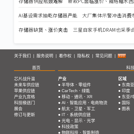
存储器供应瓶颈难解 新款PC面临涨价、规格缩水困
AI基设需求抽乾存储器产能 大厂集体示警冲击消费
存储器缺货、涨价夹击 三星自家手机DRAM也采季
关于我们
服务说明
着作权
隐私权
常见问题
|
|
|
|
|
首页
科
芯片战升温
产业
区域
未来车供应链
●
半导体．零组件
●
东南
苹果供应链
●
CarTech．绿能
●
印度
产业九宫格
●
移动．通讯．XR
●
东亚/
科技椽送门
●
AI．智能应用．电商物流
●
国际
展会
●
航太．卫星．军工
●
图表
修订与更新
●
IT．系统供应链
●
光电．显示．光学
●
科技政策
●
物联科技．智能制造