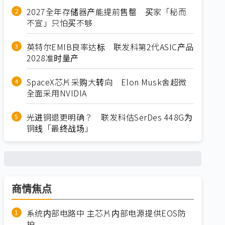
2027全年存储器产能提前售罄 买家「秘而
不宣」只怕买不够
英特尔EMIB良率达标 联发科第2代ASIC产品
2028准时量产
SpaceX芯片采购大转向 Elon Musk舍超微
全面采用NVIDIA
光进铜退更明确？ 联发科估SerDes 448G为
铜线「最终战场」
商情焦点
系统内部电路中 主芯片内部电源提供EOS防
护