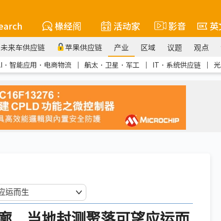
earch
椽经阁
活动家
影音
英
未来车供应链
苹果供应链
产业
区域
议题
观点
AI．智能应用．电商物流
｜
航太．卫星．军工
｜
IT．系统供应链
｜
光
廓 当地封测聚落可望应运而