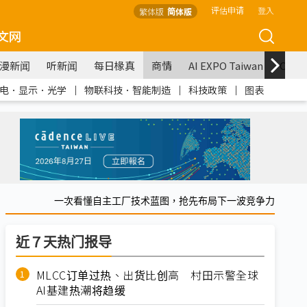
评估申请
登入
繁体版
简体版
文网
漫新闻
听新闻
每日椽真
商情
AI EXPO Taiwan
COM
电．显示．光学
｜
物联科技．智能制造
｜
科技政策
｜
图表
一次看懂自主工厂技术蓝图，抢先布局下一波竞争力
近７天热门报导
MLCC订单过热、出货比创高 村田示警全球
AI基建热潮将趋缓