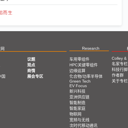
运而生
Research
技网
Colley &
议题
车用零组件
名家专栏
亚
观点
HPC关键零组件
科技行脚
商情
边缘运算
作者群
中国
展会专区
化合物/功率半导体
关于专栏
Green Tech
EV Focus
新兴科技
亚洲供应链
智能制造
智能家庭
物联网
宽频与无线
次时代移动通讯