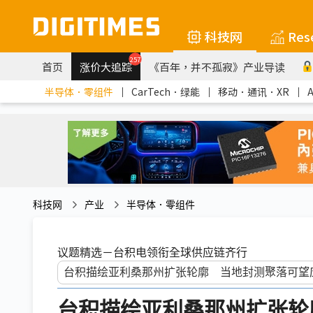
科技网
Res
257
首页
涨价大追踪
《百年，并不孤寂》产业导读
半导体．零组件
｜
CarTech．绿能
｜
移动．通讯．XR
｜
科技网
产业
半导体．零组件
议题精选－台积电领衔全球供应链齐行
台积描绘亚利桑那州扩张轮