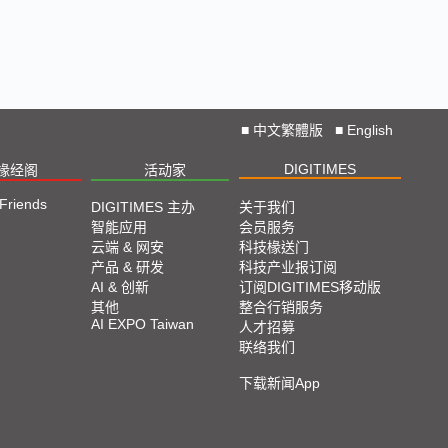
■
中文繁體版
■
English
DIGITIMES
椽经阁
活动家
 Friends
DIGITIMES 主办
关于我们
智能应用
会员服务
云端 & 网安
科技椽送门
产品 & 研发
科技产业报订阅
AI & 创新
订阅DIGITIMES移动版
其他
整合行销服务
AI EXPO Taiwan
人才招募
联络我们
下载新闻App