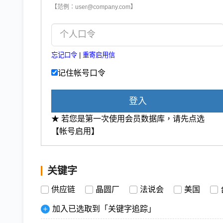
【范例：user@company.com】
忘记口令
|
重寄启用信
记住帐号口令
登入
★ 若您是第一次使用会员数据库，请先点选
【帐号启用】
关键字
供应链
晶圆厂
法说会
美国
加入已选取到「关键字追踪」