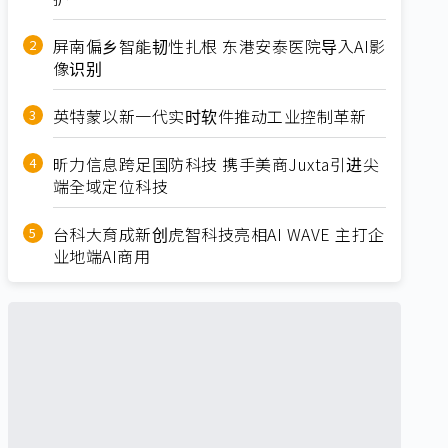
屏南偏乡智能韧性扎根 东港安泰医院导入AI影
像识别
英特蒙以新一代实时软件推动工业控制革新
昕力信息跨足国防科技 携手美商Juxta引进尖
端全域定位科技
台科大育成新创虎智科技亮相AI WAVE 主打企
业地端AI商用