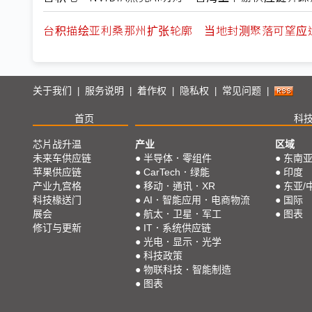
台积描绘亚利桑那州扩张轮廓 当地封测聚落可望应
关于我们
服务说明
着作权
隐私权
常见问题
|
|
|
|
|
首页
科
芯片战升温
产业
区域
未来车供应链
●
半导体．零组件
●
东南
苹果供应链
●
CarTech．绿能
●
印度
产业九宫格
●
移动．通讯．XR
●
东亚/
科技椽送门
●
AI．智能应用．电商物流
●
国际
展会
●
航太．卫星．军工
●
图表
修订与更新
●
IT．系统供应链
●
光电．显示．光学
●
科技政策
●
物联科技．智能制造
●
图表