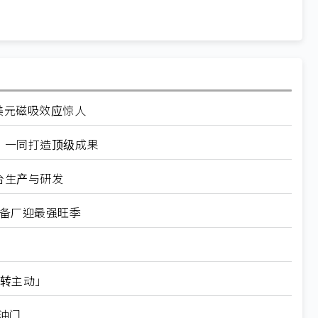
美元磁吸效应惊人
：一同打造顶级成果
台生产与研发
设备厂迎最强旺季
动转主动」
踩油门