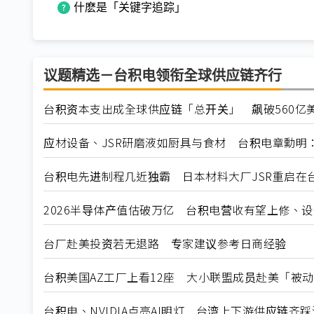
什麽是「关键字追踪」
议题精选－台积电领衔全球供应链齐行
台积资本支出成全球供应链「总开关」 飙破560亿
应材设备、JSR研磨液如厨具与食材 台积电章勳明
台积电先进制程几近独霸 日本材料大厂JSR重启在
2026半导体产值估破万亿 台积电营收有望上修、
台厂赴美投资若无退路 专家建议参考日商经验
台积美国AZ工厂上看12座 大小联盟成员赴美「被
台积电、NVIDIA点亮AI明灯 台湾上下游供应链齐