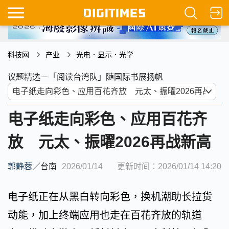
科技网
产业
光电．显示．光学
议题精选－「阅读台湾队」随国际书展扬帆
电子纸走向彩色、应用百花齐
放 元太、振曜2026再战新高
郭静蓉
／
台南
2026/01/14
更新时间：2026/01/14 14:20
电子纸正在从黑白转向彩色，换机潮助长拉货
动能，加上终端应用也走在百花齐放的轨道