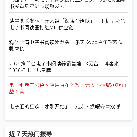
书展看见亚洲市场爆发力
读墨携联发科、元太组「阅读台湾队」 手机型彩色
电子书阅读器打造MIT供应链
稳坐台湾电子书阅读器龙头 乐天Kobo今年望双位
数成长
2025推首台电子书阅读器销售逾1.3万台 博客来
2026打出「儿童牌」
电子纸走向彩色、应用百花齐放 元太、振曜2026再
战新高
电子纸的狂欢「才刚开始」 元太、振曜齐声欢呼
近７天热门报导