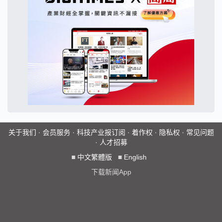
关于我们
·
会员服务
·
科技产业报订阅
·
着作权
·
隐私权
·
常见问题
·
人才招募
■
中文繁體版
■
English
下载新闻App