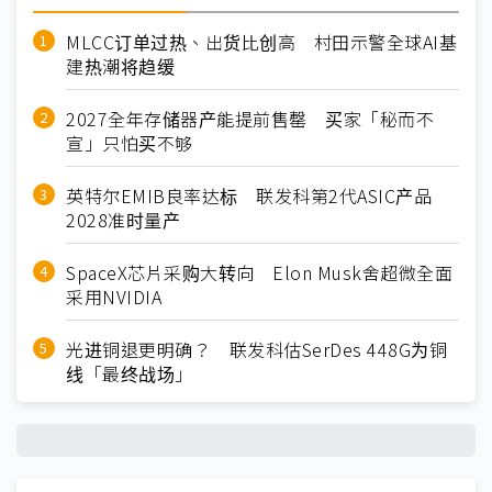
MLCC订单过热、出货比创高 村田示警全球AI基
建热潮将趋缓
2027全年存储器产能提前售罄 买家「秘而不
宣」只怕买不够
英特尔EMIB良率达标 联发科第2代ASIC产品
2028准时量产
SpaceX芯片采购大转向 Elon Musk舍超微全面
采用NVIDIA
光进铜退更明确？ 联发科估SerDes 448G为铜
线「最终战场」