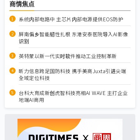
商情焦点
系统内部电路中 主芯片内部电源提供EOS防护
屏南偏乡智能韧性扎根 东港安泰医院导入AI影像
识别
英特蒙以新一代实时软件推动工业控制革新
昕力信息跨足国防科技 携手美商Juxta引进尖端
全域定位科技
台科大育成新创虎智科技亮相AI WAVE 主打企业
地端AI商用