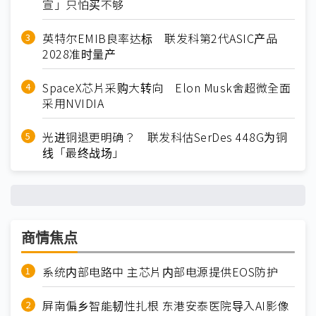
宣」只怕买不够
英特尔EMIB良率达标 联发科第2代ASIC产品
2028准时量产
SpaceX芯片采购大转向 Elon Musk舍超微全面
采用NVIDIA
光进铜退更明确？ 联发科估SerDes 448G为铜
线「最终战场」
商情焦点
系统内部电路中 主芯片内部电源提供EOS防护
屏南偏乡智能韧性扎根 东港安泰医院导入AI影像