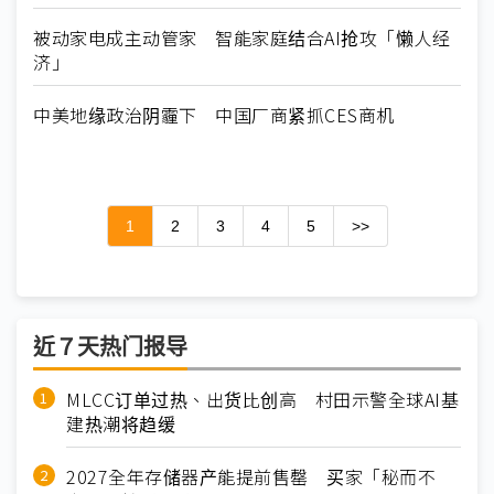
被动家电成主动管家 智能家庭结合AI抢攻「懒人经
济」
中美地缘政治阴霾下 中国厂商紧抓CES商机
1
2
3
4
5
>>
近７天热门报导
MLCC订单过热、出货比创高 村田示警全球AI基
建热潮将趋缓
2027全年存储器产能提前售罄 买家「秘而不