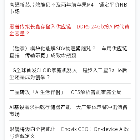
高通新芯片效能仍不及两年前苹果M4 锁定平价NB
市场
惠普传拟长鑫存储入供应链 DDR5 24Gb扮AI时代黄
金容量？
（独家）模块化能解SDV物理紧箍咒？ 车用供应链
直指「传输带宽」成致命瓶颈
LG全球首发CLOiD家庭机器人 是步入三星Ballie后
尘还是成为创举？
三星转攻「AI生活伴侣」 CES解析智能家庭全局
AI基设需求抽乾存储器产能 大厂集体示警冲击消费
市场
眼镜将迈向全智能化 Enovix CEO：On-device AI改
写穿戴定义