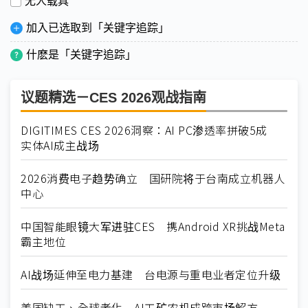
无人载具
加入已选取到「关键字追踪」
什麽是「关键字追踪」
议题精选－CES 2026观战指南
DIGITIMES CES 2026洞察：AI PC渗透率拼破5成
实体AI成主战场
2026消费电子趋势确立 国研院将于台南成立机器人
中心
中国智能眼镜大军进驻CES 携Android XR挑战Meta
霸主地位
AI战场延伸至电力基建 台电源与重电业者定位升级
美国缺工、全球老化 AI工矿农机成跨市场解方