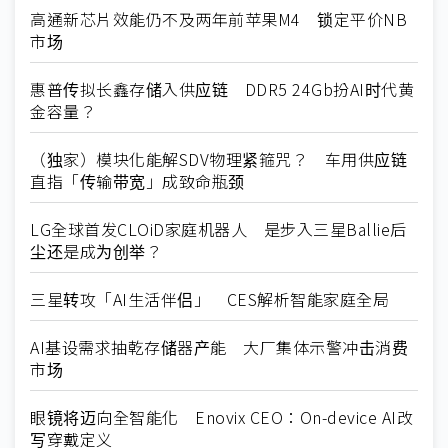
高通新芯片效能仍不及两年前苹果M4 锁定平价NB
市场
惠普传拟长鑫存储入供应链 DDR5 24Gb扮AI时代黄
金容量？
（独家）模块化能解SDV物理紧箍咒？ 车用供应链
直指「传输带宽」成致命瓶颈
LG全球首发CLOiD家庭机器人 是步入三星Ballie后
尘还是成为创举？
三星转攻「AI生活伴侣」 CES解析智能家庭全局
AI基设需求抽乾存储器产能 大厂集体示警冲击消费
市场
眼镜将迈向全智能化 Enovix CEO：On-device AI改
写穿戴定义