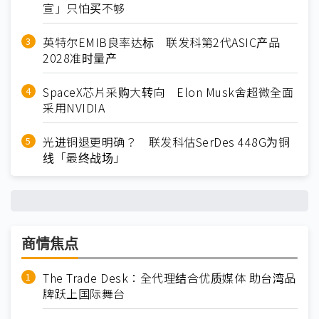
宣」只怕买不够
英特尔EMIB良率达标 联发科第2代ASIC产品
2028准时量产
SpaceX芯片采购大转向 Elon Musk舍超微全面
采用NVIDIA
光进铜退更明确？ 联发科估SerDes 448G为铜
线「最终战场」
商情焦点
The Trade Desk：全代理结合优质媒体 助台湾品
牌跃上国际舞台