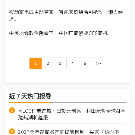
被动家电成主动管家 智能家庭结合AI抢攻「懒人经
济」
中美地缘政治阴霾下 中国厂商紧抓CES商机
1
2
3
4
5
>>
近７天热门报导
MLCC订单过热、出货比创高 村田示警全球AI基
建热潮将趋缓
2027全年存储器产能提前售罄 买家「秘而不