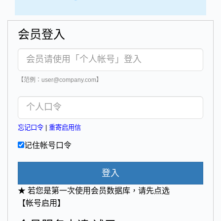
会员登入
【范例：user@company.com】
忘记口令
|
重寄启用信
记住帐号口令
登入
★ 若您是第一次使用会员数据库，请先点选
【帐号启用】