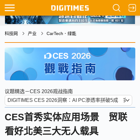
科技网
产业
CarTech．绿能
议题精选－CES 2026观战指南
CES首秀实体应用场景 贸联
看好北美三大无人载具