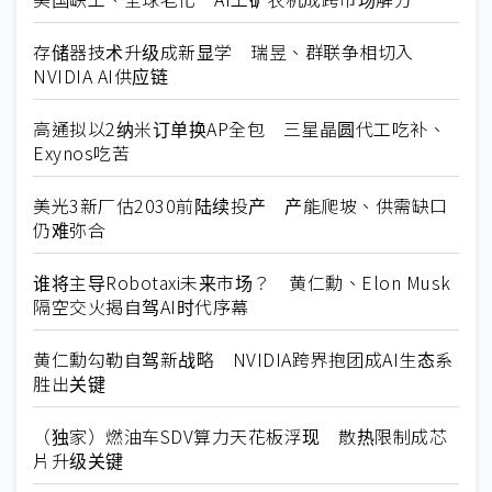
存储器技术升级成新显学 瑞昱、群联争相切入
NVIDIA AI供应链
高通拟以2纳米订单换AP全包 三星晶圆代工吃补、
Exynos吃苦
美光3新厂估2030前陆续投产 产能爬坡、供需缺口
仍难弥合
谁将主导Robotaxi未来市场？ 黄仁勳、Elon Musk
隔空交火揭自驾AI时代序幕
黄仁勳勾勒自驾新战略 NVIDIA跨界抱团成AI生态系
胜出关键
（独家）燃油车SDV算力天花板浮现 散热限制成芯
片升级关键