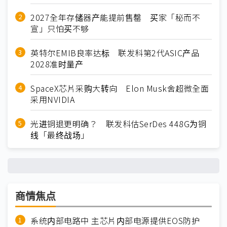
2027全年存储器产能提前售罄 买家「秘而不
宣」只怕买不够
英特尔EMIB良率达标 联发科第2代ASIC产品
2028准时量产
SpaceX芯片采购大转向 Elon Musk舍超微全面
采用NVIDIA
光进铜退更明确？ 联发科估SerDes 448G为铜
线「最终战场」
商情焦点
系统内部电路中 主芯片内部电源提供EOS防护