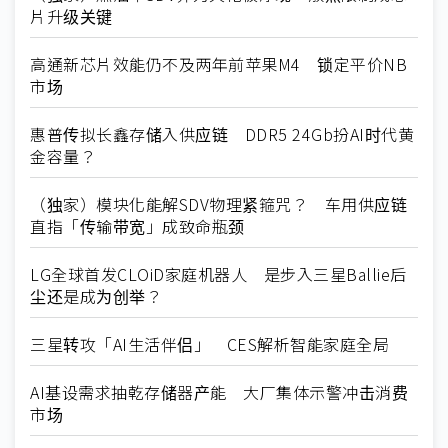
片升级关键
高通新芯片效能仍不及两年前苹果M4 锁定平价NB
市场
惠普传拟长鑫存储入供应链 DDR5 24Gb扮AI时代黄
金容量？
（独家）模块化能解SDV物理紧箍咒？ 车用供应链
直指「传输带宽」成致命瓶颈
LG全球首发CLOiD家庭机器人 是步入三星Ballie后
尘还是成为创举？
三星转攻「AI生活伴侣」 CES解析智能家庭全局
AI基设需求抽乾存储器产能 大厂集体示警冲击消费
市场