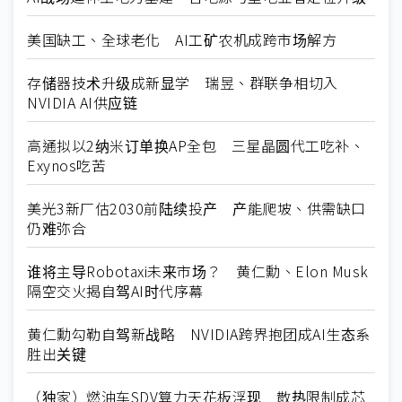
美国缺工、全球老化 AI工矿农机成跨市场解方
存储器技术升级成新显学 瑞昱、群联争相切入
NVIDIA AI供应链
高通拟以2纳米订单换AP全包 三星晶圆代工吃补、
Exynos吃苦
美光3新厂估2030前陆续投产 产能爬坡、供需缺口
仍难弥合
谁将主导Robotaxi未来市场？ 黄仁勳、Elon Musk
隔空交火揭自驾AI时代序幕
黄仁勳勾勒自驾新战略 NVIDIA跨界抱团成AI生态系
胜出关键
（独家）燃油车SDV算力天花板浮现 散热限制成芯