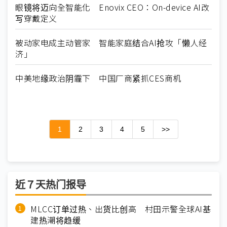
眼镜将迈向全智能化 Enovix CEO：On-device AI改
写穿戴定义
被动家电成主动管家 智能家庭结合AI抢攻「懒人经
济」
中美地缘政治阴霾下 中国厂商紧抓CES商机
1
2
3
4
5
>>
近７天热门报导
MLCC订单过热、出货比创高 村田示警全球AI基
建热潮将趋缓